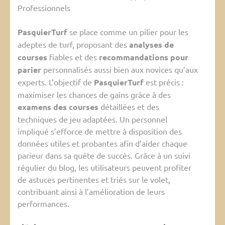
Professionnels
PasquierTurf
se place comme un pilier pour les
adeptes de turf, proposant des
analyses de
courses
fiables et des
recommandations pour
parier
personnalisés aussi bien aux novices qu’aux
experts. L’objectif de
PasquierTurf
est précis :
maximiser les chances de gains grâce à des
examens des courses
détaillées et des
techniques de jeu adaptées. Un personnel
impliqué s’efforce de mettre à disposition des
données utiles et probantes afin d’aider chaque
parieur dans sa quête de succès. Grâce à un suivi
régulier du blog, les utilisateurs peuvent profiter
de astuces pertinentes et triés sur le volet,
contribuant ainsi à l’amélioration de leurs
performances.