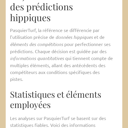
des prédictions
hippiques
PasquierTurf, la référence se différencie par
l’utilisation précise de
données hippiques
et de
éléments des compétitions
pour perfectionner ses
prédictions. Chaque décision est guidée par des
informations quantitatives
qui tiennent compte de
multiples éléments, allant des antécédents des
compétiteurs aux conditions spécifiques des
pistes.
Statistiques et éléments
employées
Les analyses sur PasquierTurf se basent sur des
statistiques fiables. Voici des informations