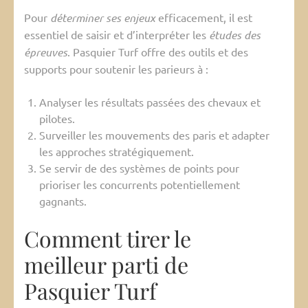
Pour
déterminer ses enjeux
efficacement, il est
essentiel de saisir et d’interpréter les
études des
épreuves
. Pasquier Turf offre des outils et des
supports pour soutenir les parieurs à :
Analyser les résultats passées des chevaux et
pilotes.
Surveiller les mouvements des paris et adapter
les approches stratégiquement.
Se servir de des systèmes de points pour
prioriser les concurrents potentiellement
gagnants.
Comment tirer le
meilleur parti de
Pasquier Turf