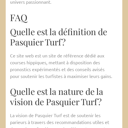
univers passionnant.
FAQ
Quelle est la définition de
Pasquier Turf?
Ce site web est un site de référence dédié aux
courses hippiques, mettant à disposition des
pronostics expérimentés et des conseils avisés
pour soutenir les turfistes à maximiser leurs gains.
Quelle est la nature de la
vision de Pasquier Turf?
La vision de Pasquier Turf est de soutenir les
parieurs à travers des recommandations utiles et