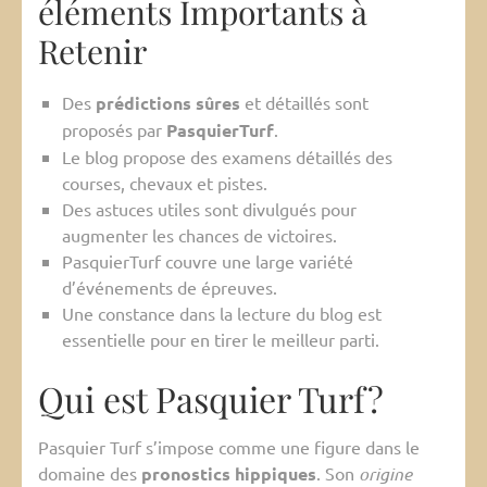
éléments Importants à
Retenir
Des
prédictions sûres
et détaillés sont
proposés par
PasquierTurf
.
Le blog propose des examens détaillés des
courses, chevaux et pistes.
Des astuces utiles sont divulgués pour
augmenter les chances de victoires.
PasquierTurf couvre une large variété
d’événements de épreuves.
Une constance dans la lecture du blog est
essentielle pour en tirer le meilleur parti.
Qui est Pasquier Turf?
Pasquier Turf s’impose comme une figure dans le
domaine des
pronostics hippiques
. Son
origine