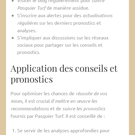
Visiter le blog régulièrement pour
suivre
Pasquier Turf
de manière assidue.
S’inscrire aux alertes pour des
actualisations
régulières
sur les derniers pronostics et
analyses.
S’impliquer aux discussions sur les réseaux
sociaux pour partager sur les conseils et
pronostics.
Application des conseils et
pronostics
Pour optimiser les chances de
réussite de vos
mises
, il est crucial d’
mettre en œuvre les
recommandations
et de
suivre les pronostics
fournis par Pasquier Turf. Il est conseillé de :
Se servir de les analyses approfondies pour