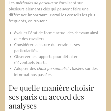
Les
méthodes de parieurs
se focalisent sur
plusieurs éléments clés qui peuvent faire une
différence importante. Parmi les conseils les plus
fréquents, on trouve :
évaluer l’état de forme actuel des chevaux ainsi
que des cavaliers.
Considérer la nature du terrain et ses
particularités.
Observer les rapports pour détecter
d’éventuels écarts.
Adopter des
choix personnalisés
basées sur des
informations passées.
De quelle manière choisir
ses paris en accord des
analyses