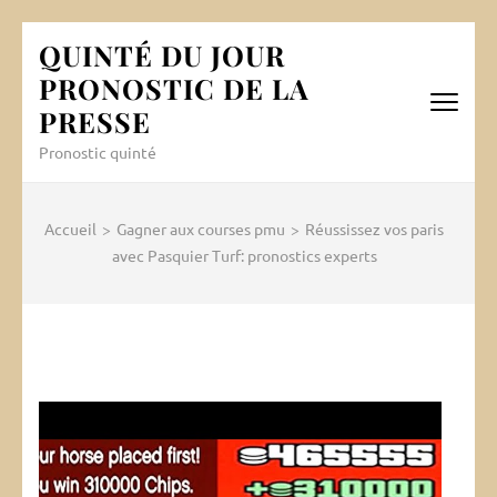
Aller
QUINTÉ DU JOUR
au
PRONOSTIC DE LA
contenu
(Pressez
PRESSE
Entrée)
Pronostic quinté
Accueil
>
Gagner aux courses pmu
>
Réussissez vos paris
avec Pasquier Turf: pronostics experts