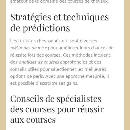
amateur de le domaine des courses de chevaux.
Stratégies et techniques
de prédictions
Les turfistes chevronnés utilisent diverses
méthodes de mise
pour améliorer leurs chances de
réussite lors des courses. Ces méthodes incluent
des
analyses de courses
approfondies et des
conseils utiles pour sélectionner les meilleures
options de paris. Avec une approche mesurée, il
est possible d’accroître ses gains.
Conseils de spécialistes
des courses pour réussir
aux courses