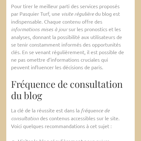
Pour tirer le meilleur parti des services proposés
par Pasquier Turf, une
visite régulière
du blog est
indispensable. Chaque contenu offre des
informations mises à jour
sur les pronostics et les
analyses, donnant la possibilité aux utilisateurs de
se tenir constamment informés des opportunités
clés. En se venant régulièrement, il est possible de
ne pas omettre d’informations cruciales qui
peuvent influencer les décisions de paris.
Fréquence de consultation
du blog
La clé de la réussite est dans la
fréquence de
consultation
des contenus accessibles sur le site.
Voici quelques recommandations à cet sujet :