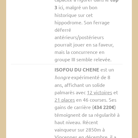
3
ici, malgré un bon
historique sur cet
hippodrome. Son ferrage
déferré
antérieurs/postérieurs
pourrait jouer en sa faveur,
mais la concurrence en
groupe III semble relevée.
ISOFOU DU CHENE
est un
hongre
expérimenté de 8
ans, affichant un solide
palmarès avec
12 victoires
et
21 places
en 46 courses. Ses
gains de carrière (
434 220€
)
témoignent de sa régularité à
haut niveau. Récent
vainqueur sur 2850m à
Vincennes en décembre, il a