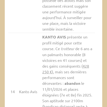
possède des atouts mais son
classement récent suggère
une performance mitigée
aujourd’hui. À surveiller pour
une place, mais la victoire
semble incertaine.
KANTO AVIS
présente un
profil mitigé pour cette
course. Ce
trotteur
de 6 ans a
un palmarès honorable (8
victoires en 41 courses) et
des gains conséquents (
428
250 €
), mais ses dernières
performances sont
décevantes :
abandon
le
11/01/2026 et places
14
Kanto Avis
éloignées (7e et 8e) fin 2025.
Son aptitude sur 2100m
(
handicap distance
) reste à