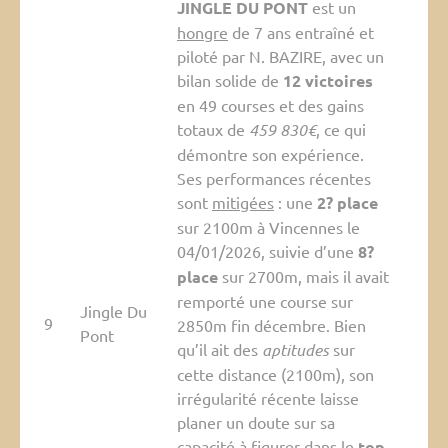
JINGLE DU PONT
est un
hongre
de 7 ans entraîné et
piloté par N. BAZIRE, avec un
bilan solide de
12 victoires
en 49 courses et des gains
totaux de
459 830€
, ce qui
démontre son expérience.
Ses performances récentes
sont
mitigées
: une
2? place
sur 2100m à Vincennes le
04/01/2026, suivie d’une
8?
place
sur 2700m, mais il avait
remporté une course sur
Jingle Du
9
2850m fin décembre. Bien
Pont
qu’il ait des
aptitudes
sur
cette distance (2100m), son
irrégularité récente laisse
planer un doute sur sa
capacité à figurer dans le
top