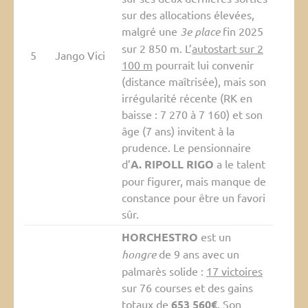
sur des allocations élevées,
malgré une
3e place
fin 2025
sur 2 850 m. L’
autostart sur 2
5
Jango Vici
100 m
pourrait lui convenir
(distance maîtrisée), mais son
irrégularité récente (RK en
baisse : 7 270 à 7 160) et son
âge (7 ans) invitent à la
prudence. Le pensionnaire
d’
A. RIPOLL RIGO
a le talent
pour figurer, mais manque de
constance pour être un favori
sûr.
HORCHESTRO
est un
hongre
de 9 ans avec un
palmarès solide :
17 victoires
sur 76 courses et des gains
totaux de
653 560€
. Son