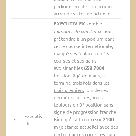
podium semble compromis
au vu de sa forme actuelle.
EXECUTIV EK
semble
manquer de constance
pour
prétendre à un podium dans
cette course internationale,
malgré ses
5 places en 13
courses
et ses gains
avoisinant les
658 700€
.
L’étalon, âgé de 6 ans, a
terminé
trois fois dans les
trois premiers
lors de ses
dernières sorties, mais
toujours en 3? position sans
signe de progression franche.
Executiv
Bien qu’il ait couru sur
2100
4
Ek
m
(distance actuelle) avec des
performances correctes, son