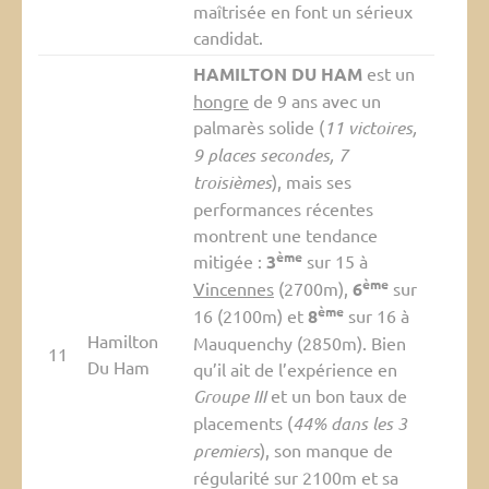
maîtrisée en font un sérieux
candidat.
HAMILTON DU HAM
est un
hongre
de 9 ans avec un
palmarès solide (
11 victoires,
9 places secondes, 7
troisièmes
), mais ses
performances récentes
montrent une tendance
ème
mitigée :
3
sur 15 à
ème
Vincennes
(2700m),
6
sur
ème
16 (2100m) et
8
sur 16 à
Hamilton
Mauquenchy (2850m). Bien
11
Du Ham
qu’il ait de l’expérience en
Groupe III
et un bon taux de
placements (
44% dans les 3
premiers
), son manque de
régularité sur 2100m et sa