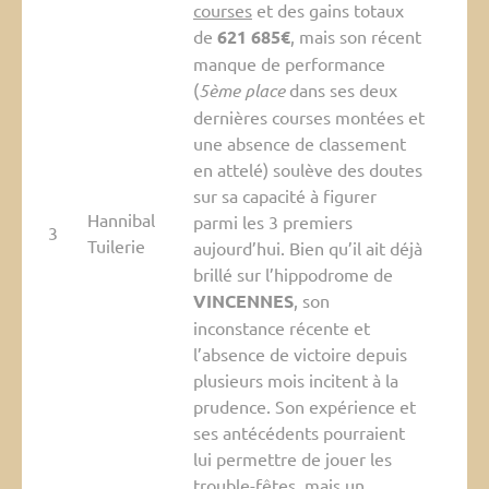
courses
et des gains totaux
de
621 685€
, mais son récent
manque de performance
(
5ème place
dans ses deux
dernières courses montées et
une absence de classement
en attelé) soulève des doutes
sur sa capacité à figurer
Hannibal
parmi les 3 premiers
3
Tuilerie
aujourd’hui. Bien qu’il ait déjà
brillé sur l’hippodrome de
VINCENNES
, son
inconstance récente et
l’absence de victoire depuis
plusieurs mois incitent à la
prudence. Son expérience et
ses antécédents pourraient
lui permettre de jouer les
trouble-fêtes, mais un