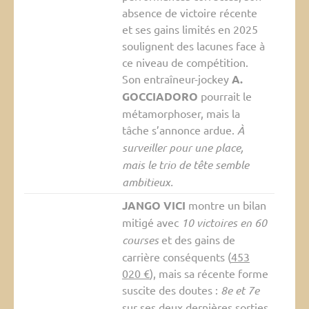
absence de victoire récente
et ses gains limités en 2025
soulignent des lacunes face à
ce niveau de compétition.
Son entraîneur-jockey
A.
GOCCIADORO
pourrait le
métamorphoser, mais la
tâche s’annonce ardue.
À
surveiller pour une place,
mais le trio de tête semble
ambitieux.
JANGO VICI
montre un bilan
mitigé avec
10 victoires en 60
courses
et des gains de
carrière conséquents (
453
020 €
), mais sa récente forme
suscite des doutes :
8e et 7e
sur ses deux dernières sorties