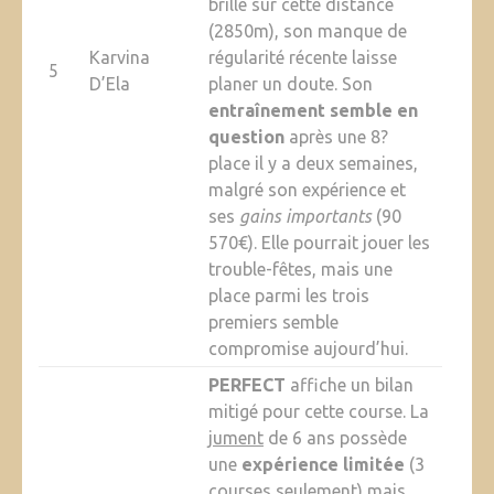
brillé sur cette distance
(2850m), son manque de
Karvina
régularité récente laisse
5
D’Ela
planer un doute. Son
entraînement semble en
question
après une 8?
place il y a deux semaines,
malgré son expérience et
ses
gains importants
(90
570€). Elle pourrait jouer les
trouble-fêtes, mais une
place parmi les trois
premiers semble
compromise aujourd’hui.
PERFECT
affiche un bilan
mitigé pour cette course. La
jument
de 6 ans possède
une
expérience limitée
(3
courses seulement) mais