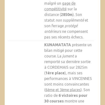
malgré un
gage de
compétitivité
sur la
distance (
2850m
). Son
statut
non supplémenté
et
son ferrage
protégé
antérieurs
ne compensent
pas ses récents échecs.
KUNAMATATA
présente un
bilan mitigé pour cette
course. La
jument
a
remporté sa dernière sortie
à CORDEMAIS sur 2825m
(
1ère place
), mais ses
performances à VINCENNES
sont moins convaincantes
(
6ème et 3ème places
). Son
ratio de
6 victoires pour
30 courses
montre une