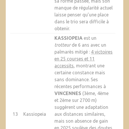
sa forme passée, mais son
manque de régularité actuel
laisse penser qu’une place
dans le trio sera difficile à
obtenir.
KASSIOPEIA
est un
trotteur
de 6 ans avec un
palmarès mitigé :
4 victoires
en 25 courses et 11
accessits
, montrant une
certaine constance mais
sans dominance. Ses
récentes performances à
VINCENNES
(3ème, 4ème
et 2ème sur 2700 m)
suggèrent une adaptation
13
Kassiopeia
aux distances similaires,
mais son absence de gain
en 2025 soulève des doutes