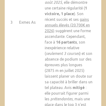
août 2025
, elle démontre
une certaine régularité (
1
victoire, 1 place
). Son
récent succès et ses
gains
3
Exmes As
annuels élevés (20.700€ en
2026)
suggèrent une forme
ascendante. Cependant,
face à
16 partants
, son
inexpérience relative
(
seulement 3 courses
) et son
absence de podium sur des
épreuves plus longues
(2875 m en juillet 2025)
laissent planer un doute sur
sa capacité à briller dans un
tel plateau. Avis
mitigé
:
elle pourrait figurer parmi
les
prétendantes
, mais une
place dans le
top 3
n’est