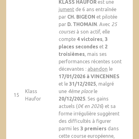
KLASS HAUFOR
est une
jument
de 6 ans entraînée
par
CH. BIGEON
et pilotée
par
D. THOMAIN
. Avec
25
courses
à son actif, elle
compte
4 victoires
,
3
places secondes
et
2
troisièmes
, mais ses
performances récentes sont
décevantes :
abandon
le
17/01/2026 à VINCENNES
et le
31/12/2025
, malgré
Klass
une
4ème place
le
15
Haufor
20/12/2025
. Ses gains
actuels (
0€ en 2026
) et sa
forme irrégulière suggèrent
des difficultés à figurer
parmi les
3 premiers
dans
cette course européenne,