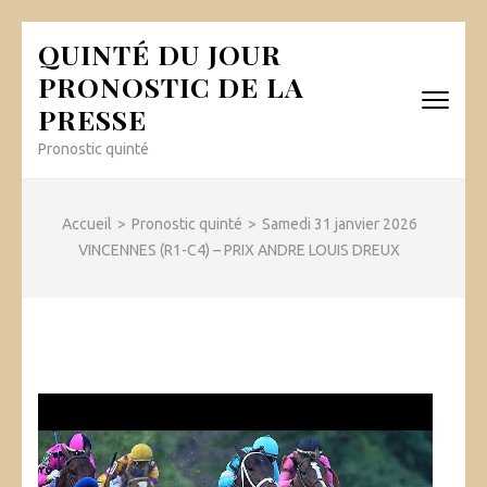
Aller
QUINTÉ DU JOUR
au
PRONOSTIC DE LA
contenu
PRESSE
(Pressez
Entrée)
Pronostic quinté
Accueil
>
Pronostic quinté
>
Samedi 31 janvier 2026
VINCENNES (R1-C4) – PRIX ANDRE LOUIS DREUX