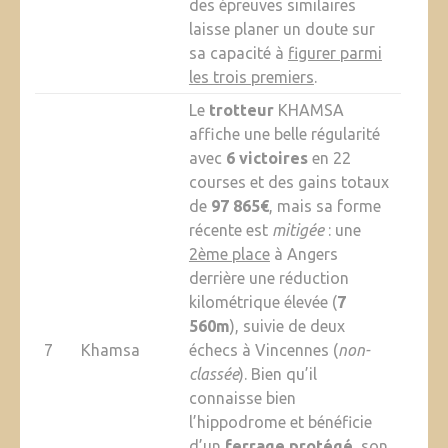
des épreuves similaires
laisse planer un doute sur
sa capacité à
figurer parmi
les trois premiers
.
Le
trotteur
KHAMSA
affiche une belle régularité
avec
6 victoires
en 22
courses et des gains totaux
de
97 865€
, mais sa forme
récente est
mitigée
: une
2ème place
à Angers
derrière une réduction
kilométrique élevée (
7
560m
), suivie de deux
7
Khamsa
échecs à Vincennes (
non-
classée
). Bien qu’il
connaisse bien
l’hippodrome et bénéficie
d’un
ferrage protégé
, son