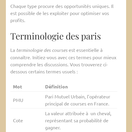
Chaque type procure des opportunités uniques. Il
est possible de les exploiter pour optimiser vos
profits.
Terminologie des paris
La
terminologie des courses
est essentielle à
connaître. Initiez-vous avec ces termes pour mieux
comprendre les discussions. Vous trouverez ci-
dessous certains termes usuels :
Mot
Définition
Pari Mutuel Urbain, l’opérateur
PMU
principal de courses en France.
La valeur attribuée à un cheval,
Cote
représentant sa probabilité de
gagner.