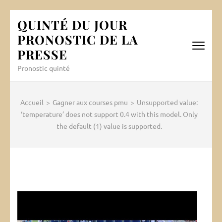
Aller
QUINTÉ DU JOUR
au
PRONOSTIC DE LA
contenu
(Pressez
PRESSE
Entrée)
Pronostic quinté
Accueil
>
Gagner aux courses pmu
>
Unsupported value:
‘temperature’ does not support 0.4 with this model. Only
the default (1) value is supported.