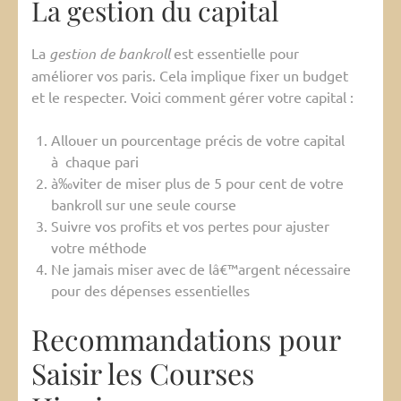
La gestion du capital
La
gestion de bankroll
est essentielle pour
améliorer vos paris. Cela implique fixer un budget
et le respecter. Voici comment gérer votre capital :
Allouer un pourcentage précis de votre capital
à chaque pari
à‰viter de miser plus de 5 pour cent de votre
bankroll sur une seule course
Suivre vos profits et vos pertes pour ajuster
votre méthode
Ne jamais miser avec de lâ€™argent nécessaire
pour des dépenses essentielles
Recommandations pour
Saisir les Courses