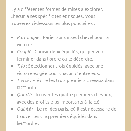
Il y a différentes formes de mises à explorer.
Chacun a ses spécificités et risques. Vous
trouverez ci-dessous les plus populaires :
Pari simple
: Parier sur un seul cheval pour la
victoire.
Couplé
: Choisir deux équidés, qui peuvent
terminer dans l’ordre ou le désordre.
Trio
: Sélectionner trois équidés, avec une
victoire exigée pour chacun d’entre eux.
Tiercé
: Prédire les trois premiers chevaux dans
lâ€™ordre.
Quarté
: Trouver les quatre premiers chevaux,
avec des profits plus importants à la clé.
Quinté+
: Le roi des paris, où il est nécessaire de
trouver les cinq premiers équidés dans
lâ€™ordre.