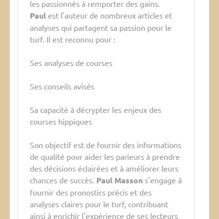
les passionnés à remporter des gains.
Paul
est l'auteur de nombreux articles et
analyses qui partagent sa passion pour le
turf. Il est reconnu pour :
Ses analyses de courses
Ses conseils avisés
Sa capacité à décrypter les enjeux des
courses hippiques
Son objectif est de fournir des informations
de qualité pour aider les parieurs à prendre
des décisions éclairées et à améliorer leurs
chances de succès.
Paul Masson
s'engage à
fournir des pronostics précis et des
analyses claires pour le turf, contribuant
ainsi à enrichir l'expérience de ses lecteurs