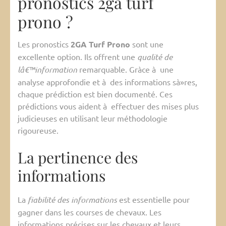
pronostics 2ga turf
prono ?
Les pronostics
2GA Turf Prono
sont une
excellente option. Ils offrent une
qualité de
lâ€™information
remarquable. Gràce à une
analyse approfondie et à des informations sà»res,
chaque prédiction est bien documenté. Ces
prédictions vous aident à effectuer des mises plus
judicieuses en utilisant leur méthodologie
rigoureuse.
La pertinence des
informations
La
fiabilité des informations
est essentielle pour
gagner dans les courses de chevaux. Les
informations précises sur les chevaux et leurs