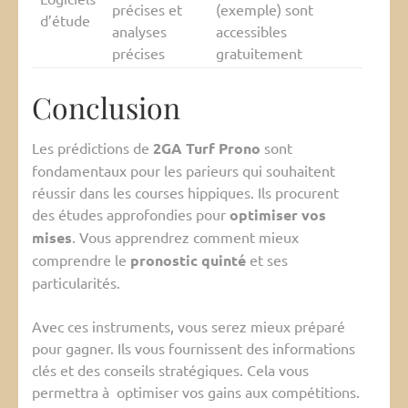
précises et
(exemple) sont
d’étude
analyses
accessibles
précises
gratuitement
Conclusion
Les prédictions de
2GA Turf Prono
sont
fondamentaux pour les parieurs qui souhaitent
réussir dans les courses hippiques. Ils procurent
des études approfondies pour
optimiser vos
mises
. Vous apprendrez comment mieux
comprendre le
pronostic quinté
et ses
particularités.
Avec ces instruments, vous serez mieux préparé
pour gagner. Ils vous fournissent des informations
clés et des conseils stratégiques. Cela vous
permettra à optimiser vos gains aux compétitions.