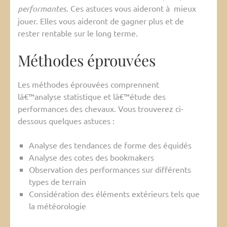
performantes
. Ces astuces vous aideront à mieux
jouer. Elles vous aideront de gagner plus et de
rester rentable sur le long terme.
Méthodes éprouvées
Les méthodes éprouvées comprennent
lâ€™analyse statistique et lâ€™étude des
performances des chevaux. Vous trouverez ci-
dessous quelques astuces :
Analyse des tendances de forme des équidés
Analyse des cotes des bookmakers
Observation des performances sur différents
types de terrain
Considération des éléments extérieurs tels que
la météorologie