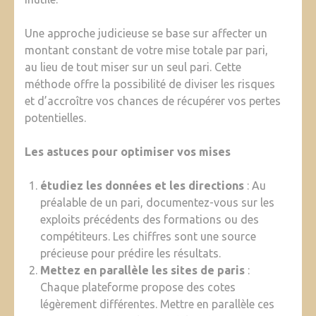
Une approche judicieuse se base sur affecter un
montant constant de votre mise totale par pari,
au lieu de tout miser sur un seul pari. Cette
méthode offre la possibilité de diviser les risques
et d’accroître vos chances de récupérer vos pertes
potentielles.
Les astuces pour optimiser vos mises
étudiez les données et les directions
: Au
préalable de un pari, documentez-vous sur les
exploits précédents des formations ou des
compétiteurs. Les chiffres sont une source
précieuse pour prédire les résultats.
Mettez en parallèle les sites de paris
:
Chaque plateforme propose des cotes
légèrement différentes. Mettre en parallèle ces