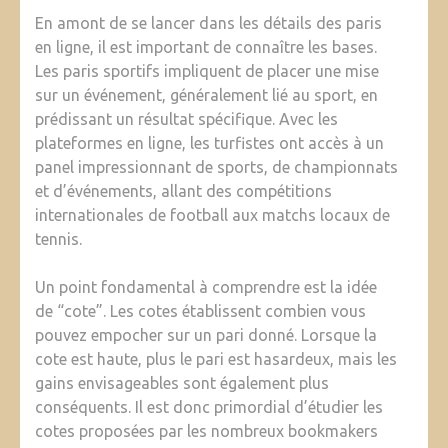
En amont de se lancer dans les détails des paris
en ligne, il est important de connaître les bases.
Les paris sportifs impliquent de placer une mise
sur un événement, généralement lié au sport, en
prédissant un résultat spécifique. Avec les
plateformes en ligne, les turfistes ont accès à un
panel impressionnant de sports, de championnats
et d’événements, allant des compétitions
internationales de football aux matchs locaux de
tennis.
Un point fondamental à comprendre est la idée
de “cote”. Les cotes établissent combien vous
pouvez empocher sur un pari donné. Lorsque la
cote est haute, plus le pari est hasardeux, mais les
gains envisageables sont également plus
conséquents. Il est donc primordial d’étudier les
cotes proposées par les nombreux bookmakers