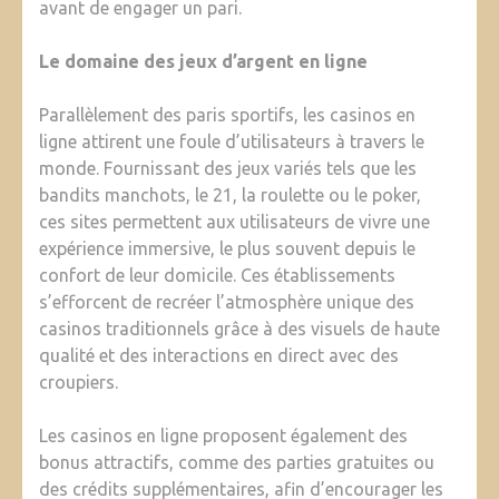
avant de engager un pari.
Le domaine des jeux d’argent en ligne
Parallèlement des paris sportifs, les casinos en
ligne attirent une foule d’utilisateurs à travers le
monde. Fournissant des jeux variés tels que les
bandits manchots, le 21, la roulette ou le poker,
ces sites permettent aux utilisateurs de vivre une
expérience immersive, le plus souvent depuis le
confort de leur domicile. Ces établissements
s’efforcent de recréer l’atmosphère unique des
casinos traditionnels grâce à des visuels de haute
qualité et des interactions en direct avec des
croupiers.
Les casinos en ligne proposent également des
bonus attractifs, comme des parties gratuites ou
des crédits supplémentaires, afin d’encourager les