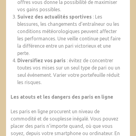
offres vous donne la possibilité de maximiser
vos gains possibles.
Suivez des actualités sportives
: Les
blessures, les changements d’entraîneur ou les
conditions météorologiques peuvent affecter
les performances. Une veille continue peut faire
la différence entre un pari victorieux et une
perte.
Diversifiez vos paris
: évitez de concentrer
toutes vos mises sur un seul type de pari ou un
seul événement. Varier votre portefeuille réduit
les risques.
Les atouts et les dangers des paris en ligne
Les paris en ligne procurent un niveau de
commodité et de souplesse inégalé. Vous pouvez
placer des paris n’importe quand, où que vous
soyez, depuis votre smartphone ou ordinateur. En