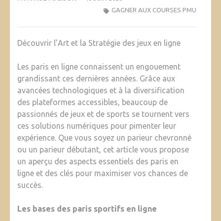
GAGNER AUX COURSES PMU
Découvrir l’Art et la Stratégie des jeux en ligne
Les paris en ligne connaissent un engouement
grandissant ces dernières années. Grâce aux
avancées technologiques et à la diversification
des plateformes accessibles, beaucoup de
passionnés de jeux et de sports se tournent vers
ces solutions numériques pour pimenter leur
expérience. Que vous soyez un parieur chevronné
ou un parieur débutant, cet article vous propose
un aperçu des aspects essentiels des paris en
ligne et des clés pour maximiser vos chances de
succès.
Les bases des paris sportifs en ligne