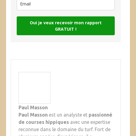
Oui je veux recevoir mon rapport
GRATUIT !
Paul Masson
Paul Masson
est un analyste et
passionné
de courses hippiques
avec une expertise
reconnue dans le domaine du turf. Fort de