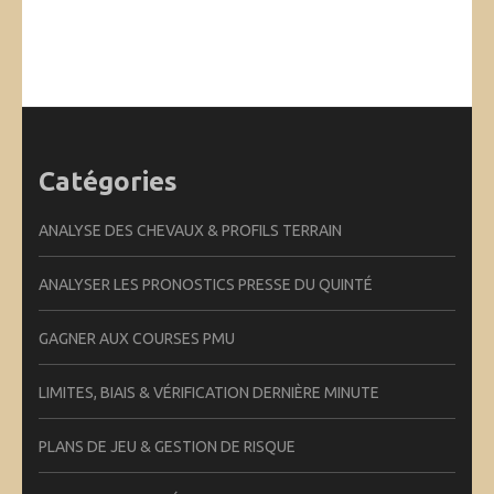
Catégories
ANALYSE DES CHEVAUX & PROFILS TERRAIN
ANALYSER LES PRONOSTICS PRESSE DU QUINTÉ
GAGNER AUX COURSES PMU
LIMITES, BIAIS & VÉRIFICATION DERNIÈRE MINUTE
PLANS DE JEU & GESTION DE RISQUE