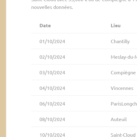
nouvelles données.
Date
Lieu
01/10/2024
Chantilly
02/10/2024
Meslay-du-
03/10/2024
Compiègne
04/10/2024
Vincennes
06/10/2024
ParisLongc
08/10/2024
Auteuil
10/10/2024
Saint-Cloud