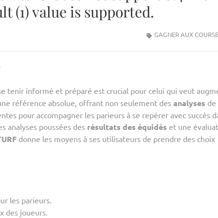
t (1) value is supported.
GAGNER AUX COURSE
r
 se tenir informé et préparé est crucial pour celui qui veut aug
ne référence absolue, offrant non seulement des
analyses
de
entes pour accompagner les parieurs à se repérer avec succès d
des analyses poussées des
résultats des équidés
et une évalua
TURF
donne les moyens à ses utilisateurs de prendre des choix
r les parieurs.
ix des joueurs.