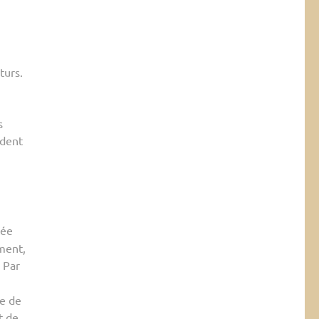
turs.
s
ident
tée
ment,
 Par
se de
t de