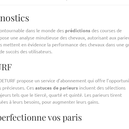
nostics
ontournable dans le monde des
prédictions
des courses de
pose une analyse minutieuse des chevaux, autorisant aux parie
ises mettent en évidence la performance des chevaux dans une 
de succès des utilisateurs.
URF
ETURF propose un service d’abonnement qui offre l’opportuni
s précieuses. Ces
astuces de parieurs
incluent des sélections
rs tels que le tiercé, quarté et quinté. Les parieurs tirent
ées à leurs besoins, pour augmenter leurs gains.
fectionne vos paris