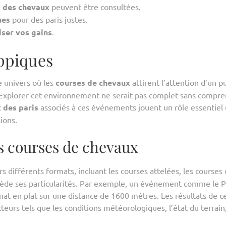
 des chevaux
peuvent être consultées.
ues
pour des paris justes.
ser vos gains
.
ppiques
 univers où les
courses de chevaux
attirent l’attention d’un pu
s. Explorer cet environnement ne serait pas complet sans compr
 des paris
associés à ces événements jouent un rôle essentiel
ions.
 courses de chevaux
rs différents formats, incluant les courses attelées, les courses
ssède ses particularités. Par exemple, un événement comme le P
at en plat sur une distance de 1600 mètres. Les résultats de c
eurs tels que les conditions météorologiques, l’état du terrain,