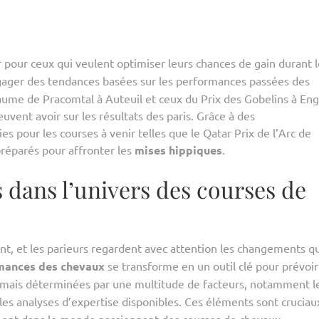
 pour ceux qui veulent optimiser leurs chances de gain durant l
égager des tendances basées sur les performances passées des
laume de Pracomtal à Auteuil et ceux du Prix des Gobelins à En
uvent avoir sur les résultats des paris. Grâce à des
pour les courses à venir telles que le Qatar Prix de l’Arc de
préparés pour affronter les
mises hippiques
.
 dans l’univers des courses de
t, et les parieurs regardent avec attention les changements qu
mances des chevaux
se transforme en un outil clé pour prévoir
mais déterminées par une multitude de facteurs, notamment l
 les analyses d’expertise disponibles. Ces éléments sont cruciau