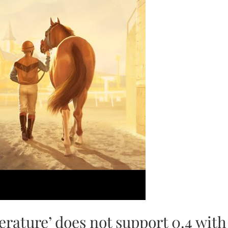
rature’ does not support 0.4 with