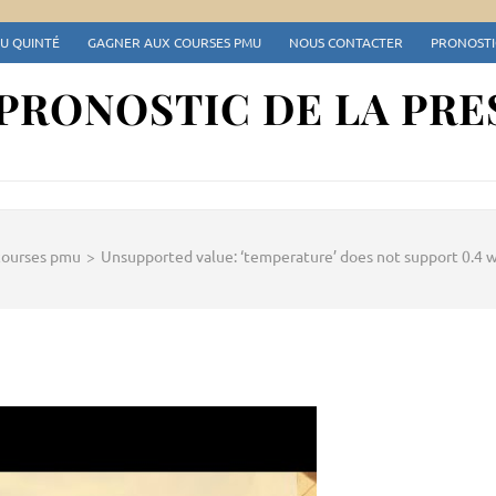
DU QUINTÉ
GAGNER AUX COURSES PMU
NOUS CONTACTER
PRONOSTIC
 PRONOSTIC DE LA PRE
courses pmu
>
Unsupported value: ‘temperature’ does not support 0.4 wi