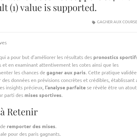
t (1) value is supported.
GAGNER AUX COURSE
ves
ui a pour but d’améliorer les résultats des
pronostics sportif
 et en examinant attentivement les cotes ainsi que les
menter les chances de
gagner aux paris
. Cette pratique validée
des données en prévisions concrètes et crédibles, établissant a
s insights précieux,
l’analyse parfaite
se révèle être un atout
ur parti des
mises sportives
.
 à Retenir
 de
remporter des mises
.
ale pour des paris gagnants.