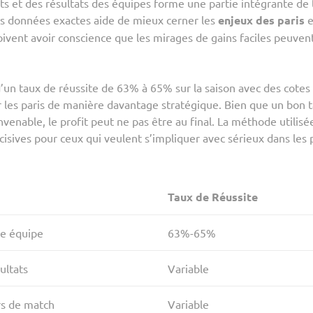
 et des résultats des équipes forme une partie intégrante de 
es données exactes aide de mieux cerner les
enjeux des paris
e
ivent avoir conscience que les mirages de gains faciles peuven
d’un taux de réussite de 63% à 65% sur la saison avec des cotes
er les paris de manière davantage stratégique. Bien que un bon 
venable, le profit peut ne pas être au final. La méthode utilisé
écisives pour ceux qui veulent s’impliquer avec sérieux dans les 
Taux de Réussite
ne équipe
63%-65%
ultats
Variable
rs de match
Variable