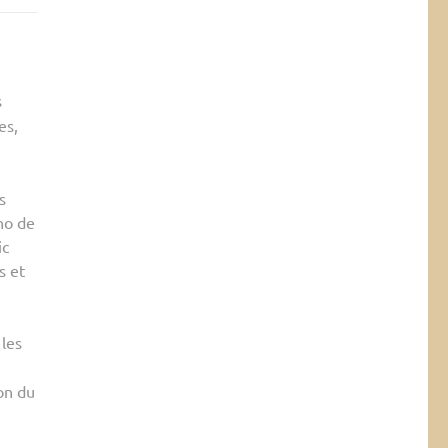
s
es,
s
no de
ic
s et
les
on du