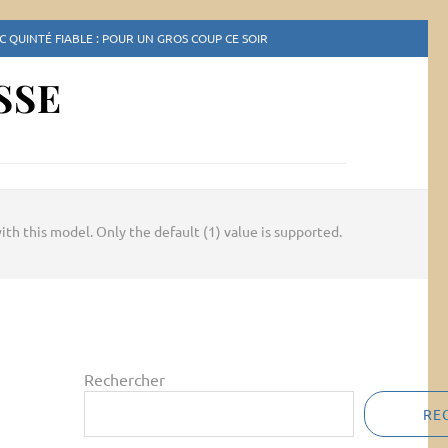
 QUINTÉ FIABLE : POUR UN GROS COUP CE SOIR
SSE
th this model. Only the default (1) value is supported.
Rechercher
RE