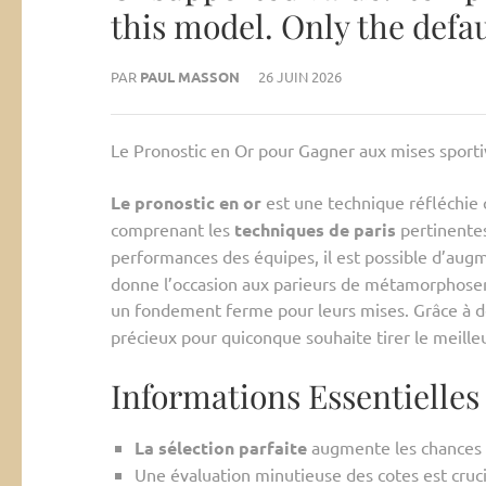
this model. Only the defaul
PAR
PAUL MASSON
26 JUIN 2026
Le Pronostic en Or pour Gagner aux mises sporti
Le pronostic en or
est une technique réfléchie q
comprenant les
techniques de paris
pertinentes
performances des équipes, il est possible d’aug
donne l’occasion aux parieurs de métamorphoser 
un fondement ferme pour leurs mises. Grâce à de
précieux pour quiconque souhaite tirer le meille
Informations Essentielles
La sélection parfaite
augmente les chances
Une évaluation minutieuse des cotes est cruci