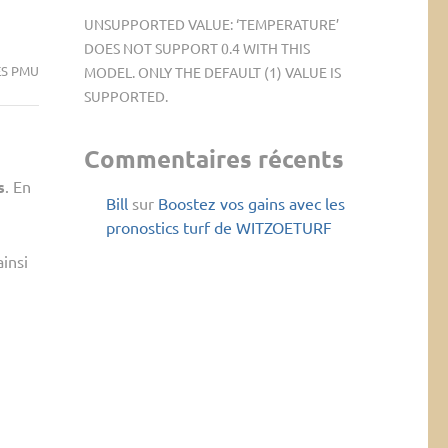
UNSUPPORTED VALUE: ‘TEMPERATURE’
DOES NOT SUPPORT 0.4 WITH THIS
S PMU
MODEL. ONLY THE DEFAULT (1) VALUE IS
SUPPORTED.
Commentaires récents
s
. En
Bill
sur
Boostez vos gains avec les
pronostics turf de WITZOETURF
insi