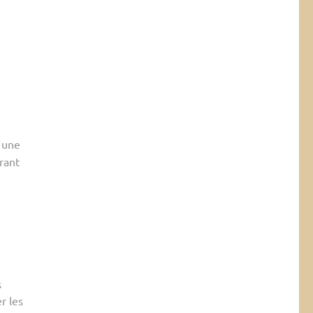
n une
urant
s
r les