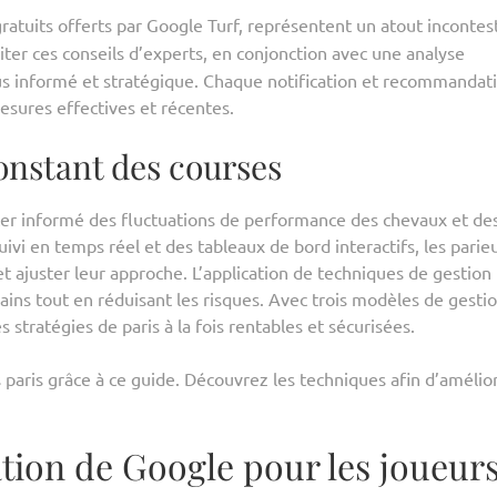
ratuits offerts par Google Turf, représentent un atout incontes
oiter ces conseils d’experts, en conjonction avec une analyse
us informé et stratégique. Chaque notification et recommandat
mesures effectives et récentes.
constant des courses
ster informé des fluctuations de performance des chevaux et de
uivi en temps réel et des tableaux de bord interactifs, les parie
t ajuster leur approche. L’application de techniques de gestion
ains tout en réduisant les risques. Avec trois modèles de gesti
es stratégies de paris à la fois rentables et sécurisées.
paris grâce à ce guide. Découvrez les techniques afin d’amélio
ation de Google pour les joueur