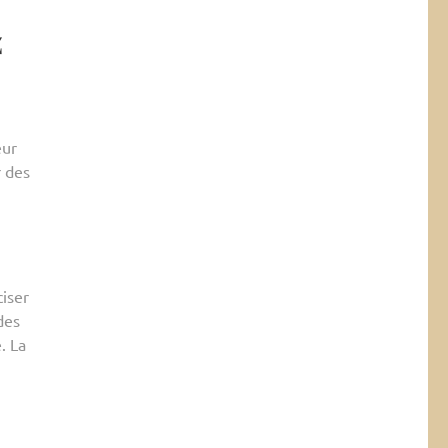
z
eur
r des
ciser
des
. La