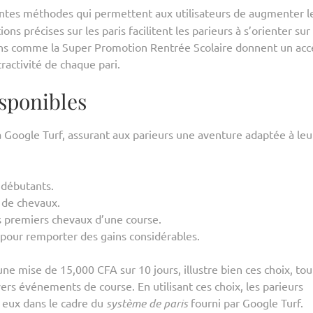
entes méthodes qui permettent aux utilisateurs de augmenter l
ns précises sur les paris facilitent les parieurs à s’orienter sur 
ons comme la Super Promotion Rentrée Scolaire donnent un acc
tractivité de chaque pari.
sponibles
a Google Turf, assurant aux parieurs une aventure adaptée à leu
 débutants.
 de chevaux.
ois premiers chevaux d’une course.
 pour remporter des gains considérables.
ne mise de 15,000 CFA sur 10 jours, illustre bien ces choix, tou
ers événements de course. En utilisant ces choix, les parieurs
 eux dans le cadre du
système de paris
fourni par Google Turf.