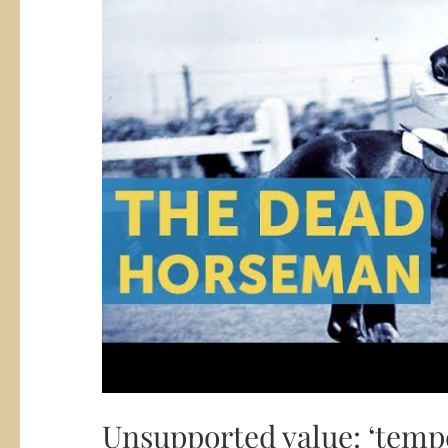
Unsupported value: ‘tempe