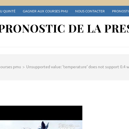
DU QUINTÉ
GAGNER AUX COURSES PMU
NOUS CONTACTER
PRONOSTIC
 PRONOSTIC DE LA PRE
courses pmu
>
Unsupported value: ‘temperature’ does not support 0.4 wi