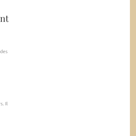
ant
 des
. Il