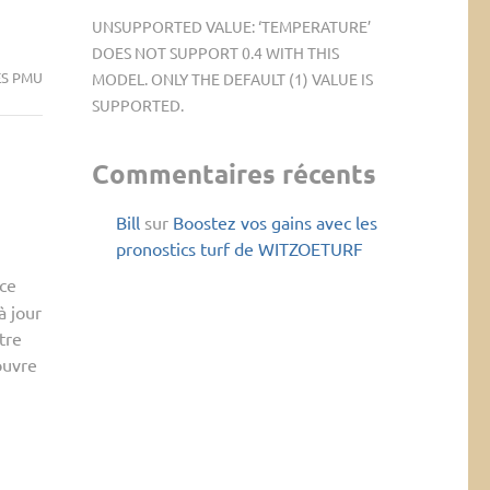
UNSUPPORTED VALUE: ‘TEMPERATURE’
DOES NOT SUPPORT 0.4 WITH THIS
S PMU
MODEL. ONLY THE DEFAULT (1) VALUE IS
SUPPORTED.
Commentaires récents
Bill
sur
Boostez vos gains avec les
pronostics turf de WITZOETURF
ace
à jour
tre
ouvre