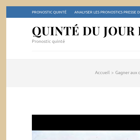
Aller
PRONOSTIC QUINTÉ
ANALYSER LES PRONOSTICS PRESSE 
au
contenu
QUINTÉ DU JOUR
(Pressez
Entrée)
Pronostic quinté
Accueil
>
Gagner aux 