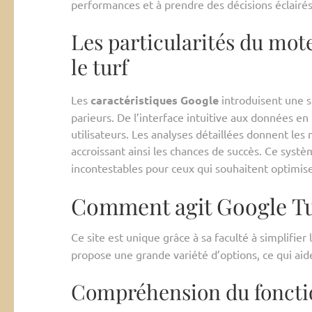
performances et à prendre des décisions éclairés
Les particularités du mo
le turf
Les
caractéristiques Google
introduisent une sé
parieurs. De l’interface intuitive aux données en
utilisateurs. Les analyses détaillées donnent les
accroissant ainsi les chances de succès. Ce systè
incontestables pour ceux qui souhaitent optimise
Comment agit Google Tu
Ce site est unique grâce à sa faculté à simplifier
propose une grande variété d’options, ce qui aid
Compréhension du foncti