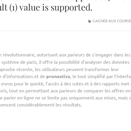
t (1) value is supported.
GAGNER AUX COURSE
évolutionnaire, autorisant aux parieurs de s’engager dans les
n système de paris, il offre la possibilité d’analyser des données
approche récente, les utilisateurs peuvent transformer leur
e d’informations et de
pronostics
, le tout simplifié par l’interf
euros pour le quinté, l’accès à des cotes et à des rapports met 
ris, tout en permettant aux parieurs de comparer les offres en
 parier en ligne ne se limite pas uniquement aux mises, mais 
luencent considérablement les résultats.