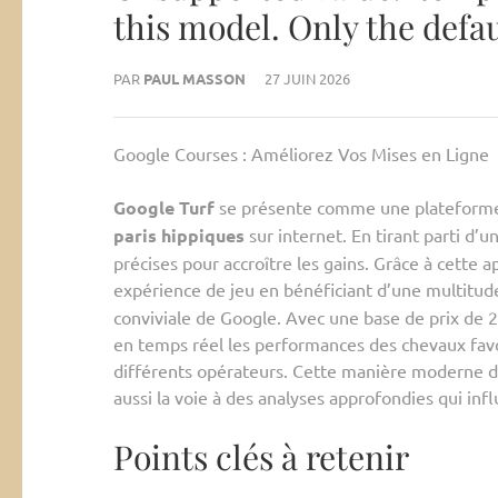
this model. Only the defaul
PAR
PAUL MASSON
27 JUIN 2026
Google Courses : Améliorez Vos Mises en Ligne
Google Turf
se présente comme une plateforme r
paris hippiques
sur internet. En tirant parti d’u
précises pour accroître les gains. Grâce à cette 
expérience de jeu en bénéficiant d’une multitud
conviviale de Google. Avec une base de prix de 2 
en temps réel les performances des chevaux favo
différents opérateurs. Cette manière moderne de
aussi la voie à des analyses approfondies qui inf
Points clés à retenir