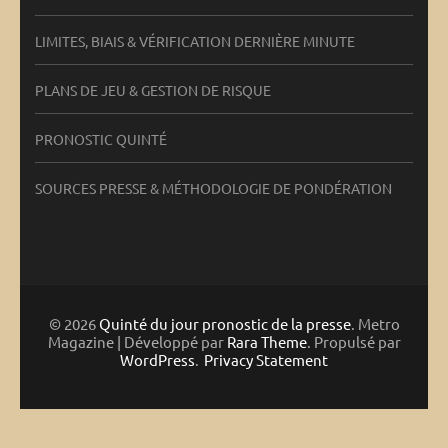
LIMITES, BIAIS & VÉRIFICATION DERNIÈRE MINUTE
PLANS DE JEU & GESTION DE RISQUE
PRONOSTIC QUINTÉ
SOURCES PRESSE & MÉTHODOLOGIE DE PONDÉRATION
© 2026
Quinté du jour pronostic de la presse
. Metro
Magazine | Développé par
Rara Theme
. Propulsé par
WordPress
.
Privacy Statement