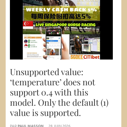
Unsupported value:
‘temperature’ does not
support 0.4 with this
model. Only the default (1)
value is supported.
PAR
PAUL MASSON
28 JUIN 2026