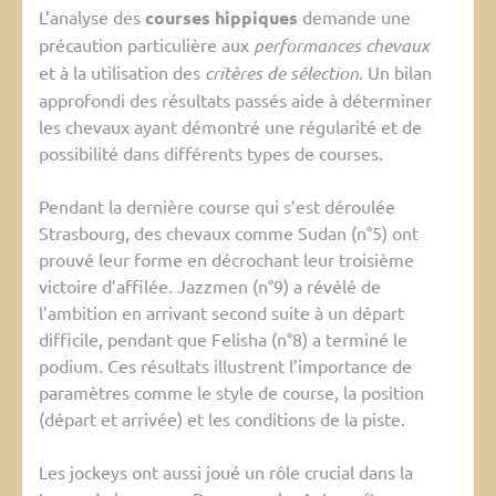
L’analyse des
courses hippiques
demande une
précaution particulière aux
performances chevaux
et à la utilisation des
critères de sélection
. Un bilan
approfondi des résultats passés aide à déterminer
les chevaux ayant démontré une régularité et de
possibilité dans différents types de courses.
Pendant la dernière course qui s’est déroulée
Strasbourg, des chevaux comme Sudan (n°5) ont
prouvé leur forme en décrochant leur troisième
victoire d’affilée. Jazzmen (n°9) a révélé de
l’ambition en arrivant second suite à un départ
difficile, pendant que Felisha (n°8) a terminé le
podium. Ces résultats illustrent l’importance de
paramètres comme le style de course, la position
(départ et arrivée) et les conditions de la piste.
Les jockeys ont aussi joué un rôle crucial dans la