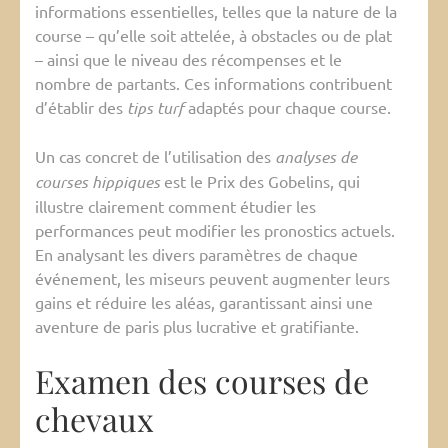
informations essentielles, telles que la nature de la
course – qu’elle soit attelée, à obstacles ou de plat
– ainsi que le niveau des récompenses et le
nombre de partants. Ces informations contribuent
d’établir des
tips turf
adaptés pour chaque course.
Un cas concret de l’utilisation des
analyses de
courses hippiques
est le Prix des Gobelins, qui
illustre clairement comment étudier les
performances peut modifier les pronostics actuels.
En analysant les divers paramètres de chaque
événement, les miseurs peuvent augmenter leurs
gains et réduire les aléas, garantissant ainsi une
aventure de paris plus lucrative et gratifiante.
Examen des courses de
chevaux