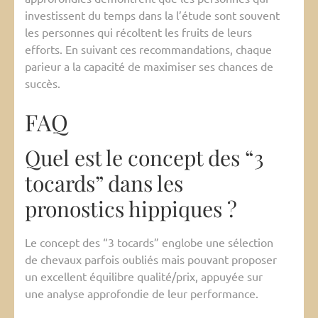
investissent du temps dans la l’étude sont souvent
les personnes qui récoltent les fruits de leurs
efforts. En suivant ces recommandations, chaque
parieur a la capacité de maximiser ses chances de
succès.
FAQ
Quel est le concept des “3
tocards” dans les
pronostics hippiques ?
Le concept des “3 tocards” englobe une sélection
de chevaux parfois oubliés mais pouvant proposer
un excellent équilibre qualité/prix, appuyée sur
une analyse approfondie de leur performance.