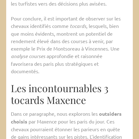
les turfistes vers des décisions plus avisées.
Pour conclure, il est important de observer sur les
chevaux identifiés comme
tocards
, lesquels, bien
que moins évidents, montrent un potentiel de
rendement élevé dans des courses à venir, par
exemple le Prix de Montsoreau à Vincennes. Une
analyse courses
approfondie et raisonnée
favorisera des paris plus stratégiques et
documentés.
Les incontournables 3
tocards Maxence
Dans ce paragraphe, nous explorons les
outsiders
choisis
par Maxence pour les paris du jour. Ces
chevaux pourraient étonner les parieurs en quête
de gains intéressants sur les pistes. L’identification