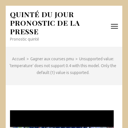
Aller
QUINTÉ DU JOUR
au
PRONOSTIC DE LA
contenu
PRESSE
(Pressez
Entrée)
Pronostic quinté
Accueil
>
Gagner aux courses pmu
>
Unsupported value:
‘temperature’ does not support 0.4 with this model. Only the
default (1) value is supported.