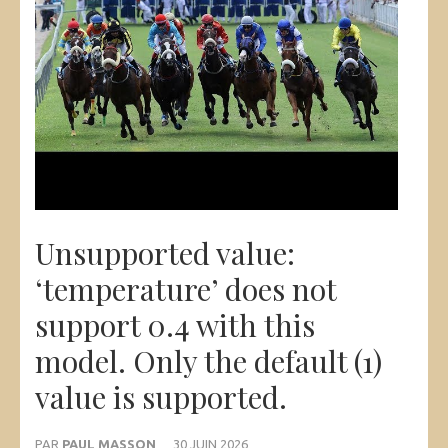
Unsupported value:
‘temperature’ does not
support 0.4 with this
model. Only the default (1)
value is supported.
PAR
PAUL MASSON
30 JUIN 2026