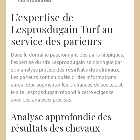
individualisés
.
L’expertise de
Lesprosdugain Turf au
service des parieurs
Dans le domaine passionnant des paris hippiques,
l’expertise du site Lesprosdugain se distingue par
son analyse précise des
résultats des chevaux
.
Les parieurs sont en quête d’ des informations
sûres pour augmenter leurs chances de succès, et
le site Lesprosdugain répond à cette exigence
avec des analyses précises.
Analyse approfondie des
résultats des chevaux