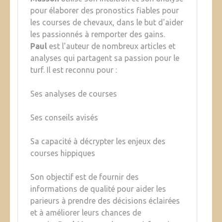
pour élaborer des pronostics fiables pour
les courses de chevaux, dans le but d'aider
les passionnés à remporter des gains.
Paul
est l'auteur de nombreux articles et
analyses qui partagent sa passion pour le
turf. Il est reconnu pour :
Ses analyses de courses
Ses conseils avisés
Sa capacité à décrypter les enjeux des
courses hippiques
Son objectif est de fournir des
informations de qualité pour aider les
parieurs à prendre des décisions éclairées
et à améliorer leurs chances de