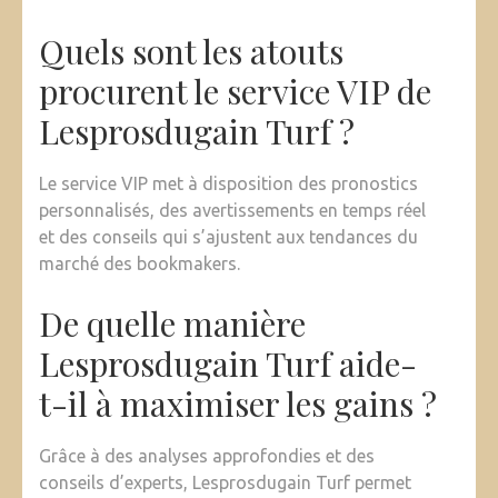
Quels sont les atouts
procurent le service VIP de
Lesprosdugain Turf ?
Le service VIP met à disposition des pronostics
personnalisés, des avertissements en temps réel
et des conseils qui s’ajustent aux tendances du
marché des bookmakers.
De quelle manière
Lesprosdugain Turf aide-
t-il à maximiser les gains ?
Grâce à des analyses approfondies et des
conseils d’experts, Lesprosdugain Turf permet