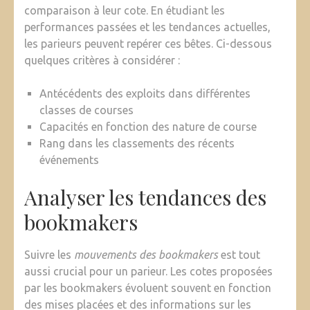
comparaison à leur cote. En étudiant les
performances passées et les tendances actuelles,
les parieurs peuvent repérer ces bêtes. Ci-dessous
quelques critères à considérer :
Antécédents des exploits dans différentes
classes de courses
Capacités en fonction des nature de course
Rang dans les classements des récents
événements
Analyser les tendances des
bookmakers
Suivre les
mouvements des bookmakers
est tout
aussi crucial pour un parieur. Les cotes proposées
par les bookmakers évoluent souvent en fonction
des mises placées et des informations sur les