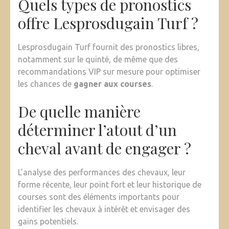
Quels types de pronostics
offre Lesprosdugain Turf ?
Lesprosdugain Turf fournit des pronostics libres,
notamment sur le quinté, de même que des
recommandations VIP sur mesure pour optimiser
les chances de
gagner aux courses
.
De quelle manière
déterminer l’atout d’un
cheval avant de engager ?
L’analyse des performances des chevaux, leur
forme récente, leur point fort et leur historique de
courses sont des éléments importants pour
identifier les chevaux à intérêt et envisager des
gains potentiels.