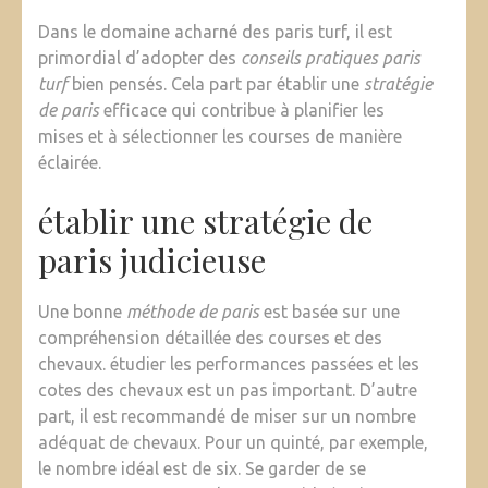
Dans le domaine acharné des paris turf, il est
primordial d’adopter des
conseils pratiques paris
turf
bien pensés. Cela part par établir une
stratégie
de paris
efficace qui contribue à planifier les
mises et à sélectionner les courses de manière
éclairée.
établir une stratégie de
paris judicieuse
Une bonne
méthode de paris
est basée sur une
compréhension détaillée des courses et des
chevaux. étudier les performances passées et les
cotes des chevaux est un pas important. D’autre
part, il est recommandé de miser sur un nombre
adéquat de chevaux. Pour un quinté, par exemple,
le nombre idéal est de six. Se garder de se