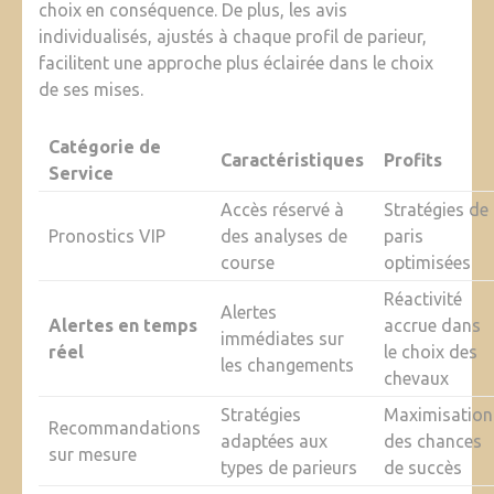
choix en conséquence. De plus, les avis
individualisés, ajustés à chaque profil de parieur,
facilitent une approche plus éclairée dans le choix
de ses mises.
Catégorie de
Caractéristiques
Profits
Service
Accès réservé à
Stratégies de
Pronostics VIP
des analyses de
paris
course
optimisées
Réactivité
Alertes
Alertes en temps
accrue dans
immédiates sur
réel
le choix des
les changements
chevaux
Stratégies
Maximisation
Recommandations
adaptées aux
des chances
sur mesure
types de parieurs
de succès