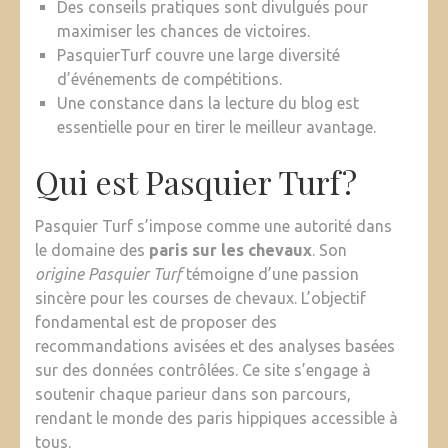
Des conseils pratiques sont divulgués pour
maximiser les chances de victoires.
PasquierTurf couvre une large diversité
d’événements de compétitions.
Une constance dans la lecture du blog est
essentielle pour en tirer le meilleur avantage.
Qui est Pasquier Turf?
Pasquier Turf s’impose comme une autorité dans
le domaine des
paris sur les chevaux
. Son
origine Pasquier Turf
témoigne d’une passion
sincère pour les courses de chevaux. L’objectif
fondamental est de proposer des
recommandations avisées et des analyses basées
sur des données contrôlées. Ce site s’engage à
soutenir chaque parieur dans son parcours,
rendant le monde des paris hippiques accessible à
tous.