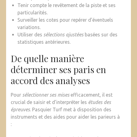
Tenir compte le revêtement de la piste et ses
particularités.
Surveiller les cotes pour repérer d’éventuels
variations.
Utiliser des
sélections ajustées
basées sur des
statistiques antérieures.
De quelle manière
déterminer ses paris en
accord des analyses
Pour
sélectionner ses mises
efficacement, il est
crucial de saisir et d’interpréter les
études des
épreuves
. Pasquier Turf met à disposition des
instruments et des aides pour aider les parieurs à
: