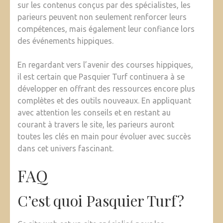
sur les contenus conçus par des spécialistes, les
parieurs peuvent non seulement renforcer leurs
compétences, mais également leur confiance lors
des événements hippiques.
En regardant vers l’avenir des courses hippiques,
il est certain que Pasquier Turf continuera à se
développer en offrant des ressources encore plus
complètes et des outils nouveaux. En appliquant
avec attention les conseils et en restant au
courant à travers le site, les parieurs auront
toutes les clés en main pour évoluer avec succès
dans cet univers fascinant.
FAQ
C’est quoi Pasquier Turf?