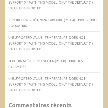
SUPPORT 0.4 WITH THIS MODEL. ONLY THE DEFAULT (1)
VALUE IS SUPPORTED.
VENDREDI 07 AOÛT 2026 CABOURG (R1-C4) – PRIX BRUNO
COQUATRIX
UNSUPPORTED VALUE: ‘TEMPERATURE’ DOES NOT
SUPPORT 0.4 WITH THIS MODEL. ONLY THE DEFAULT (1)
VALUE IS SUPPORTED.
JEUDI 06 AOÛT 2026 ENGHIEN (R1-C8) – PRIX DES
PYRAMIDES
UNSUPPORTED VALUE: ‘TEMPERATURE’ DOES NOT
SUPPORT 0.4 WITH THIS MODEL. ONLY THE DEFAULT (1)
VALUE IS SUPPORTED.
Commentaires récents