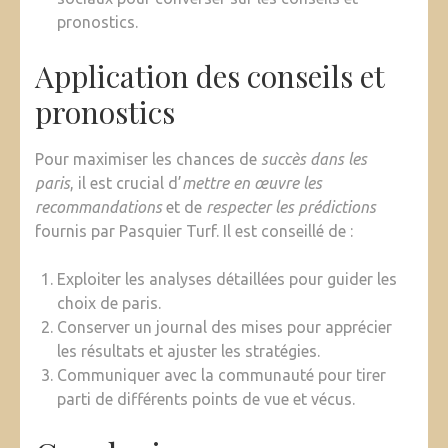
pronostics.
Application des conseils et
pronostics
Pour maximiser les chances de
succès dans les
paris
, il est crucial d’
mettre en œuvre les
recommandations
et de
respecter les prédictions
fournis par Pasquier Turf. Il est conseillé de :
Exploiter les analyses détaillées pour guider les
choix de paris.
Conserver un journal des mises pour apprécier
les résultats et ajuster les stratégies.
Communiquer avec la communauté pour tirer
parti de différents points de vue et vécus.