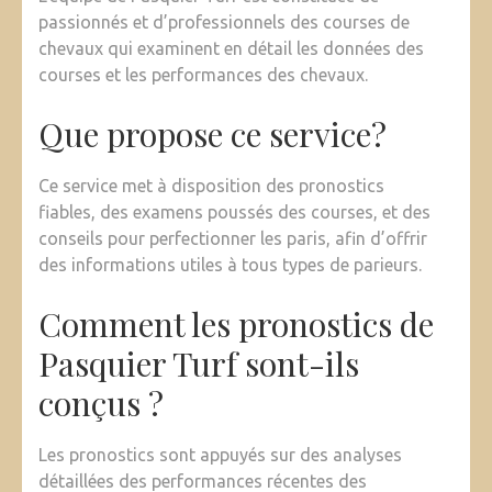
passionnés et d’professionnels des courses de
chevaux qui examinent en détail les données des
courses et les performances des chevaux.
Que propose ce service?
Ce service met à disposition des pronostics
fiables, des examens poussés des courses, et des
conseils pour perfectionner les paris, afin d’offrir
des informations utiles à tous types de parieurs.
Comment les pronostics de
Pasquier Turf sont-ils
conçus ?
Les pronostics sont appuyés sur des analyses
détaillées des performances récentes des