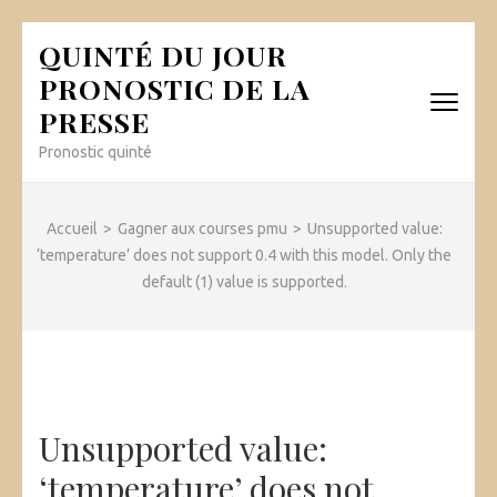
Aller
QUINTÉ DU JOUR
au
PRONOSTIC DE LA
contenu
PRESSE
(Pressez
Entrée)
Pronostic quinté
Accueil
>
Gagner aux courses pmu
>
Unsupported value:
‘temperature’ does not support 0.4 with this model. Only the
default (1) value is supported.
Unsupported value:
‘temperature’ does not