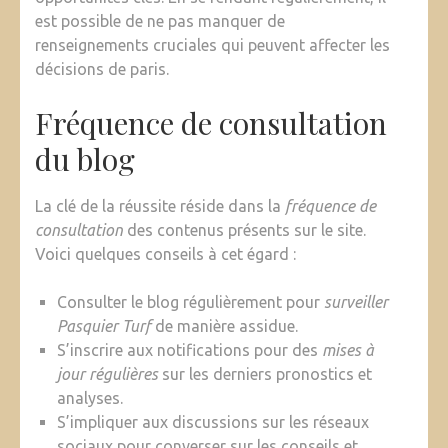
est possible de ne pas manquer de
renseignements cruciales qui peuvent affecter les
décisions de paris.
Fréquence de consultation
du blog
La clé de la réussite réside dans la
fréquence de
consultation
des contenus présents sur le site.
Voici quelques conseils à cet égard :
Consulter le blog régulièrement pour
surveiller
Pasquier Turf
de manière assidue.
S’inscrire aux notifications pour des
mises à
jour régulières
sur les derniers pronostics et
analyses.
S’impliquer aux discussions sur les réseaux
sociaux pour converser sur les conseils et