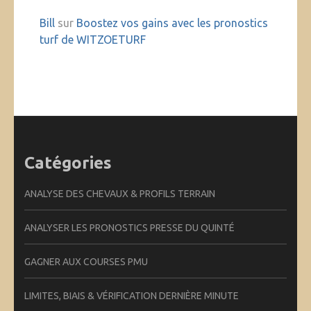
Bill
sur
Boostez vos gains avec les pronostics
turf de WITZOETURF
Catégories
ANALYSE DES CHEVAUX & PROFILS TERRAIN
ANALYSER LES PRONOSTICS PRESSE DU QUINTÉ
GAGNER AUX COURSES PMU
LIMITES, BIAIS & VÉRIFICATION DERNIÈRE MINUTE