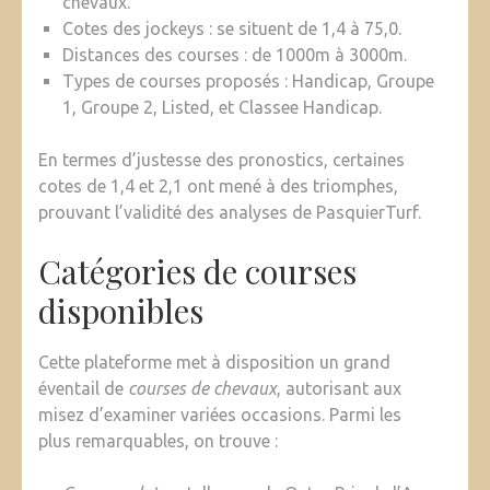
chevaux.
Cotes des jockeys : se situent de 1,4 à 75,0.
Distances des courses : de 1000m à 3000m.
Types de courses proposés : Handicap, Groupe
1, Groupe 2, Listed, et Classee Handicap.
En termes d’justesse des pronostics, certaines
cotes de 1,4 et 2,1 ont mené à des triomphes,
prouvant l’validité des analyses de PasquierTurf.
Catégories de courses
disponibles
Cette plateforme met à disposition un grand
éventail de
courses de chevaux
, autorisant aux
misez d’examiner variées occasions. Parmi les
plus remarquables, on trouve :