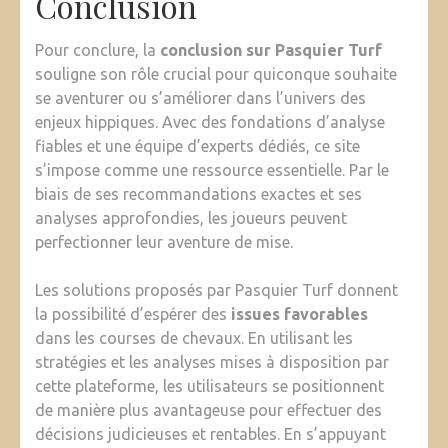
Conclusion
Pour conclure, la
conclusion sur Pasquier Turf
souligne son rôle crucial pour quiconque souhaite
se aventurer ou s’améliorer dans l’univers des
enjeux hippiques. Avec des fondations d’analyse
fiables et une équipe d’experts dédiés, ce site
s’impose comme une ressource essentielle. Par le
biais de ses recommandations exactes et ses
analyses approfondies, les joueurs peuvent
perfectionner leur aventure de mise.
Les solutions proposés par Pasquier Turf donnent
la possibilité d’espérer des
issues favorables
dans les courses de chevaux. En utilisant les
stratégies et les analyses mises à disposition par
cette plateforme, les utilisateurs se positionnent
de manière plus avantageuse pour effectuer des
décisions judicieuses et rentables. En s’appuyant