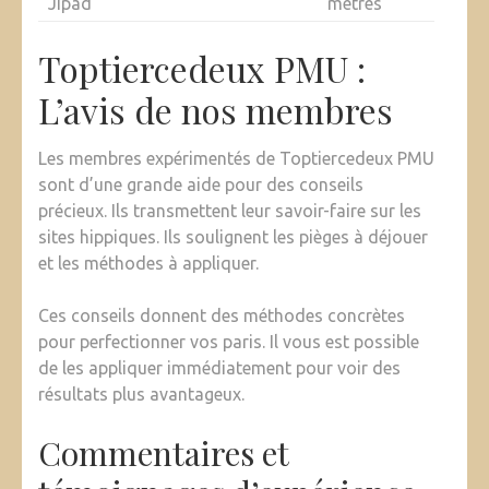
Jipad
mètres
Toptiercedeux PMU :
L’avis de nos membres
Les membres expérimentés de Toptiercedeux PMU
sont d’une grande aide pour des conseils
précieux. Ils transmettent leur savoir-faire sur les
sites hippiques. Ils soulignent les pièges à déjouer
et les méthodes à appliquer.
Ces conseils donnent des méthodes concrètes
pour perfectionner vos paris. Il vous est possible
de les appliquer immédiatement pour voir des
résultats plus avantageux.
Commentaires et