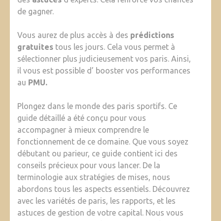
de gagner.
Vous aurez de plus accès à des
prédictions
gratuites
tous les jours. Cela vous permet à
sélectionner plus judicieusement vos paris. Ainsi,
il vous est possible d’ booster vos performances
au
PMU.
Plongez dans le monde des paris sportifs. Ce
guide détaillé a été conçu pour vous
accompagner à mieux comprendre le
fonctionnement de ce domaine. Que vous soyez
débutant ou parieur, ce guide contient ici des
conseils précieux pour vous lancer. De la
terminologie aux stratégies de mises, nous
abordons tous les aspects essentiels. Découvrez
avec les variétés de paris, les rapports, et les
astuces de gestion de votre capital. Nous vous