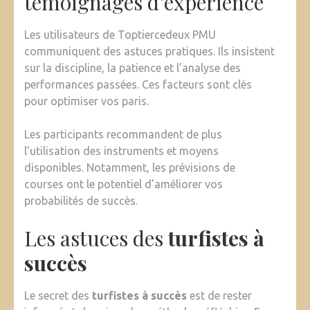
témoignages d’expérience
Les utilisateurs de Toptiercedeux PMU
communiquent des astuces pratiques. Ils insistent
sur la discipline, la patience et l’analyse des
performances passées. Ces facteurs sont clés
pour optimiser vos paris.
Les participants recommandent de plus
l’utilisation des instruments et moyens
disponibles. Notamment, les prévisions de
courses ont le potentiel d’améliorer vos
probabilités de succès.
Les astuces des
turfistes à
succès
Le secret des
turfistes à succès
est de rester