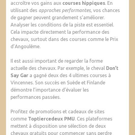
accroître vos gains aux
courses hippiques
. En
utilisant des
approches performantes
, vos chances
de gagner peuvent grandement s’améliorer.
Analyser les conditions de la piste est essentiel.
Cela impacte directement la performance des
chevaux, surtout dans des courses comme le Prix
d’Angoulême.
Il est aussi important de regarder la forme
actuelle des chevaux. Par exemple, le cheval
Don’t
Say Gar
a gagné deux des 4 ultimes courses à
Vincennes. Son succès en Suède et Finlande
démontre l’importance d’évaluer les
performances passées.
Profitez de promotions et cadeaux de sites
comme
Toptiercedeux PMU
. Ces plateformes
mettent à disposition une sélection de deux
chevaux gratuits pour commencer sans perdre