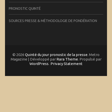
PRONOSTIC QUINTÉ
SOURCES PRESSE & MÉTHODOLOGIE DE PONDÉRATION
© 2026
Quinté du jour pronostic de la presse
. Metro
Magazine | Développé par
Rara Theme
. Propulsé par
WordPress
.
Privacy Statement