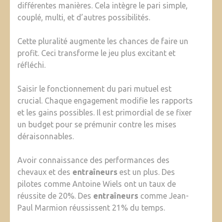
différentes manières. Cela intègre le pari simple,
couplé, multi, et d’autres possibilités.
Cette pluralité augmente les chances de faire un
profit. Ceci transforme le jeu plus excitant et
réfléchi.
Saisir le fonctionnement du pari mutuel est
crucial. Chaque engagement modifie les rapports
et les gains possibles. Il est primordial de se fixer
un budget pour se prémunir contre les mises
déraisonnables.
Avoir connaissance des performances des
chevaux et des
entraîneurs
est un plus. Des
pilotes comme Antoine Wiels ont un taux de
réussite de 20%. Des
entraîneurs
comme Jean-
Paul Marmion réussissent 21% du temps.