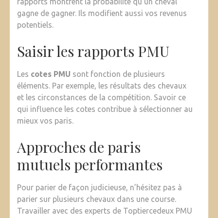
rapports montrent la probabilité qu’un cheval
gagne de gagner. Ils modifient aussi vos revenus
potentiels.
Saisir les rapports PMU
Les
cotes PMU
sont fonction de plusieurs
éléments. Par exemple, les résultats des chevaux
et les circonstances de la compétition. Savoir ce
qui influence les cotes contribue à sélectionner au
mieux vos paris.
Approches de paris
mutuels performantes
Pour parier de façon judicieuse, n’hésitez pas à
parier sur plusieurs chevaux dans une course.
Travailler avec des experts de Toptiercedeux PMU