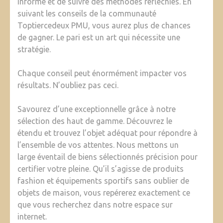
informé et de suivre des méthodes réfléchies. En
suivant les conseils de la communauté
Toptiercedeux PMU, vous aurez plus de chances
de gagner. Le pari est un art qui nécessite une
stratégie.
Chaque conseil peut énormément impacter vos
résultats. N’oubliez pas ceci.
Savourez d’une exceptionnelle grâce à notre
sélection des haut de gamme. Découvrez le
étendu et trouvez l’objet adéquat pour répondre à
l’ensemble de vos attentes. Nous mettons un
large éventail de biens sélectionnés précision pour
certifier votre pleine. Qu’il s’agisse de produits
fashion et équipements sportifs sans oublier de
objets de maison, vous repérerez exactement ce
que vous recherchez dans notre espace sur
internet.