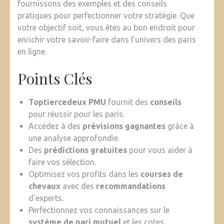
fournissons des exemples et des conseils
pratiques pour perfectionner votre stratégie. Que
votre objectif soit, vous êtes au bon endroit pour
enrichir votre savoir-faire dans l’univers des paris
en ligne.
Points Clés
Toptiercedeux PMU
fournit des
conseils
pour réussir pour les paris.
Accédez à des
prévisions gagnantes
grâce à
une analyse approfondie.
Des
prédictions gratuites
pour vous aider à
faire vos sélection.
Optimisez vos profits dans les
courses de
chevaux
avec des
recommandations
d’experts.
Perfectionnez vos connaissances sur le
système de pari mutuel
et les cotes.