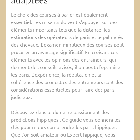
Le choix des courses à parier est également
essentiel. Les misants doivent s’appuyer sur des
éléments importants tels que la distance, les
estimations des opérateurs de paris et le palmarès
des chevaux. L’examen minutieux des courses peut
procurer un avantage significatif. En croisant ces
éléments avec les opinions des entraîneurs, qui
donnent des conseils avisés, il on peut d’optimiser
les paris. L’expérience, la réputation et la
cohérence des pronostics des entraîneurs sont des
considérations essentielles pour faire des paris
judicieux.
Découvrez dans le domaine passionnant des
prédictions hippiques . Ce guide vous donnera les
clés pour mieux comprendre les paris hippiques.
Que l’on soit amateur ou Expert hippique, vous