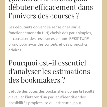
débuter efficacement dans
l’univers des courses ?
Les débutants doivent se renseigner sur le
fonctionnement du turf, choisir des paris simples,
et consulter des ressources comme BEKIRTURF
prono pour avoir des conseils et des pronostics
éclairés.
Pourquoi est-il essentiel
d’analyser les estimations
des bookmakers ?
L’étude des cotes des bookmakers donne la faculté
d’évaluer l’intérêt d’un pari et d’identifier des
possibilités propices, ce qui est crucial pour