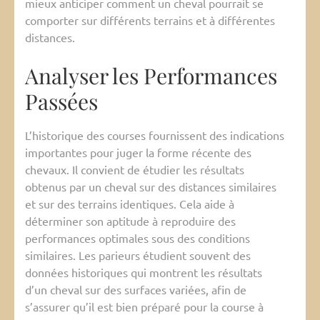
mieux anticiper comment un cheval pourrait se
comporter sur différents terrains et à différentes
distances.
Analyser les Performances
Passées
L’historique des courses fournissent des indications
importantes pour juger la forme récente des
chevaux. Il convient de étudier les résultats
obtenus par un cheval sur des distances similaires
et sur des terrains identiques. Cela aide à
déterminer son aptitude à reproduire des
performances optimales sous des conditions
similaires. Les parieurs étudient souvent des
données historiques qui montrent les résultats
d’un cheval sur des surfaces variées, afin de
s’assurer qu’il est bien préparé pour la course à