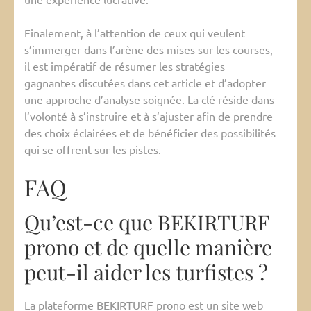
Finalement, à l’attention de ceux qui veulent
s’immerger dans l’arène des mises sur les courses,
il est impératif de résumer les stratégies
gagnantes discutées dans cet article et d’adopter
une approche d’analyse soignée. La clé réside dans
l’volonté à s’instruire et à s’ajuster afin de prendre
des choix éclairées et de bénéficier des possibilités
qui se offrent sur les pistes.
FAQ
Qu’est-ce que BEKIRTURF
prono et de quelle manière
peut-il aider les turfistes ?
La plateforme BEKIRTURF prono est un site web