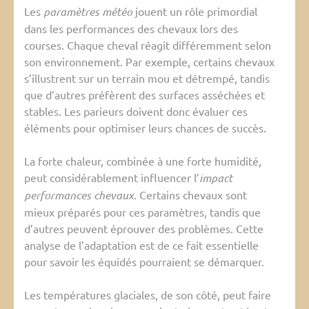
Les
paramètres météo
jouent un rôle primordial
dans les performances des chevaux lors des
courses. Chaque cheval réagit différemment selon
son environnement. Par exemple, certains chevaux
s’illustrent sur un terrain mou et détrempé, tandis
que d’autres préfèrent des surfaces asséchées et
stables. Les parieurs doivent donc évaluer ces
éléments pour optimiser leurs chances de succès.
La forte chaleur, combinée à une forte humidité,
peut considérablement influencer l’
impact
performances chevaux
. Certains chevaux sont
mieux préparés pour ces paramètres, tandis que
d’autres peuvent éprouver des problèmes. Cette
analyse de l’adaptation est de ce fait essentielle
pour savoir les équidés pourraient se démarquer.
Les températures glaciales, de son côté, peut faire