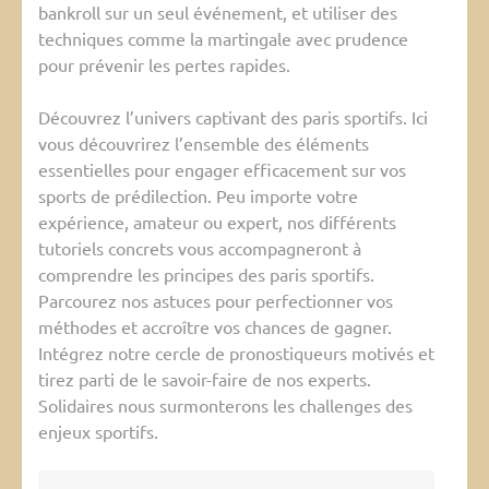
bankroll sur un seul événement, et utiliser des
techniques comme la martingale avec prudence
pour prévenir les pertes rapides.
Découvrez l’univers captivant des paris sportifs. Ici
vous découvrirez l’ensemble des éléments
essentielles pour engager efficacement sur vos
sports de prédilection. Peu importe votre
expérience, amateur ou expert, nos différents
tutoriels concrets vous accompagneront à
comprendre les principes des paris sportifs.
Parcourez nos astuces pour perfectionner vos
méthodes et accroître vos chances de gagner.
Intégrez notre cercle de pronostiqueurs motivés et
tirez parti de le savoir-faire de nos experts.
Solidaires nous surmonterons les challenges des
enjeux sportifs.