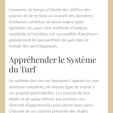
Consacrer du temps à l’étude des chiffres des
courses et de se tenir au courant des dernières
tendances constitue un atout majeur pour
optimiser ses paris. Une méthode d’analyse,
combinée à l’intuition, est susceptible d’améliorer
grandement les perspectives de gain dans le
monde des paris hippiques.
Appréhender le Système
du Turf
Le
système des courses hippiques
s’appuie sur une
structure complexe, où chaque type de course a
ses propres particularités. Les courses de trot
attelé et de galop offrent aux parieurs une
diversité d’opportunités pour placer leurs paris.
Chacune de ces courses présente des règles