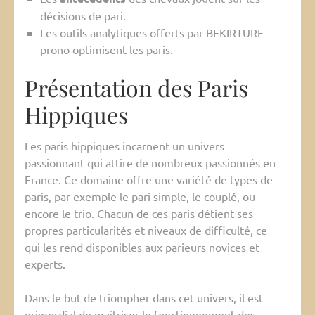
décisions de pari.
Les outils analytiques offerts par BEKIRTURF
prono optimisent les paris.
Présentation des Paris
Hippiques
Les paris hippiques incarnent un univers
passionnant qui attire de nombreux passionnés en
France. Ce domaine offre une variété de types de
paris, par exemple le pari simple, le couplé, ou
encore le trio. Chacun de ces paris détient ses
propres particularités et niveaux de difficulté, ce
qui les rend disponibles aux parieurs novices et
experts.
Dans le but de triompher dans cet univers, il est
primordial de maîtriser le fonctionnement des