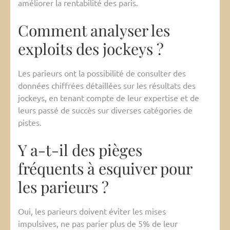
améliorer la rentabilité des paris.
Comment analyser les
exploits des jockeys ?
Les parieurs ont la possibilité de consulter des
données chiffrées détaillées sur les résultats des
jockeys, en tenant compte de leur expertise et de
leurs passé de succès sur diverses catégories de
pistes.
Y a-t-il des pièges
fréquents à esquiver pour
les parieurs ?
Oui, les parieurs doivent éviter les mises
impulsives, ne pas parier plus de 5% de leur