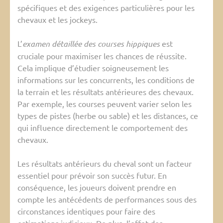
spécifiques et des exigences particulières pour les
chevaux et les jockeys.
L’
examen détaillée des courses hippiques
est
cruciale pour maximiser les chances de réussite.
Cela implique d’étudier soigneusement les
informations sur les concurrents, les conditions de
la terrain et les résultats antérieures des chevaux.
Par exemple, les courses peuvent varier selon les
types de pistes (herbe ou sable) et les distances, ce
qui influence directement le comportement des
chevaux.
Les résultats antérieurs du cheval sont un facteur
essentiel pour prévoir son succès futur. En
conséquence, les joueurs doivent prendre en
compte les antécédents de performances sous des
circonstances identiques pour faire des