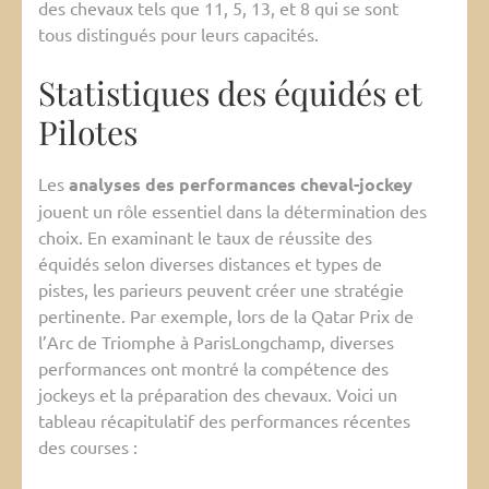
des chevaux tels que 11, 5, 13, et 8 qui se sont
tous distingués pour leurs capacités.
Statistiques des équidés et
Pilotes
Les
analyses des performances cheval-jockey
jouent un rôle essentiel dans la détermination des
choix. En examinant le taux de réussite des
équidés selon diverses distances et types de
pistes, les parieurs peuvent créer une stratégie
pertinente. Par exemple, lors de la Qatar Prix de
l’Arc de Triomphe à ParisLongchamp, diverses
performances ont montré la compétence des
jockeys et la préparation des chevaux. Voici un
tableau récapitulatif des performances récentes
des courses :