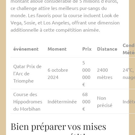
montant alloué considérable de 5 millions d’euros,
ce challenge attire les meilleurs pur-sangs du
monde. Les favoris pour la course incluent Look de
Vega, Sosie, et Los Angeles, offrant une dimension
additionnelle à cette compétition animée.
Cond
événement
Moment
Prix
Distance
Mété
5
Qatar Prix de
6 octobre
000
2400
24°C,
l’Arc de
2024
000
mètres
nuag
Triomphe
€
Course des
68
Non
Hippodromes
Indéterminée
000
Indét
précisé
du Morbihan
€
Bien préparer vos mises