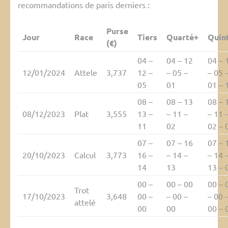
recommandations de paris derniers :
Purse
Jour
Race
Tiers
Quarté+
Quin
(€)
04 –
04 – 12
04 – 
12/01/2024
Attele
3,737
12 –
– 05 –
– 05 
05
01
01 – 
08 –
08 – 13
08 – 
08/12/2023
Plat
3,555
13 –
– 11 –
– 11 
11
02
02 – 
07 –
07 – 16
07 – 
20/10/2023
Calcul
3,773
16 –
– 14 –
– 14 
14
13
13 – 
00 –
00 – 00
00 – 
Trot
17/10/2023
3,648
00 –
– 00 –
– 00 
attelé
00
00
00 – 