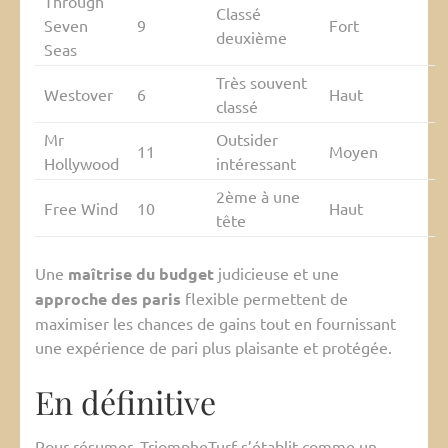
Through
Classé
Seven
9
Fort
deuxième
Seas
Très souvent
Westover
6
Haut
classé
Mr
Outsider
11
Moyen
Hollywood
intéressant
2ème à une
Free Wind
10
Haut
tête
Une
maîtrise du budget
judicieuse et une
approche des paris
flexible permettent de
maximiser les chances de gains tout en fournissant
une expérience de pari plus plaisante et protégée.
En définitive
Pour résumer, TriompheTurf s’établit comme un