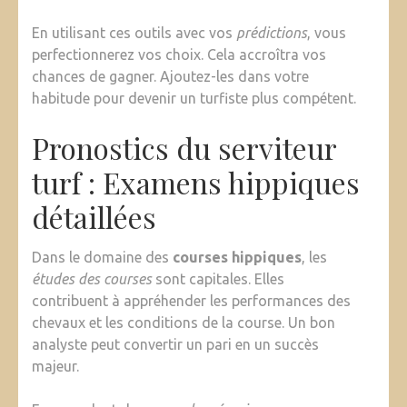
En utilisant ces outils avec vos
prédictions
, vous
perfectionnerez vos choix. Cela accroîtra vos
chances de gagner. Ajoutez-les dans votre
habitude pour devenir un turfiste plus compétent.
Pronostics du serviteur
turf : Examens hippiques
détaillées
Dans le domaine des
courses hippiques
, les
études des courses
sont capitales. Elles
contribuent à appréhender les performances des
chevaux et les conditions de la course. Un bon
analyste peut convertir un pari en un succès
majeur.