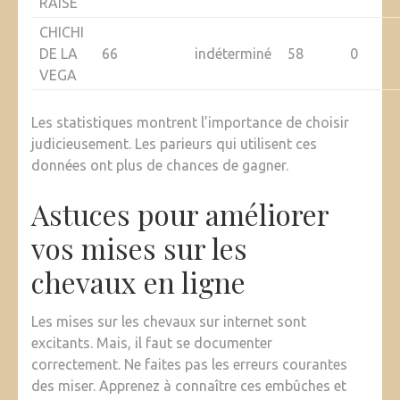
RAISE
CHICHI
DE LA
66
indéterminé
58
0
VEGA
Les statistiques montrent l’importance de choisir
judicieusement. Les parieurs qui utilisent ces
données ont plus de chances de gagner.
Astuces pour améliorer
vos mises sur les
chevaux en ligne
Les mises sur les chevaux sur internet sont
excitants. Mais, il faut se documenter
correctement. Ne faites pas les erreurs courantes
des miser. Apprenez à connaître ces embûches et