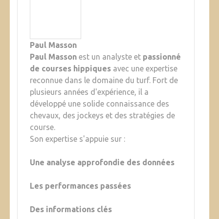
Paul Masson
Paul Masson
est un analyste et
passionné
de courses hippiques
avec une expertise
reconnue dans le domaine du turf. Fort de
plusieurs années d'expérience, il a
développé une solide connaissance des
chevaux, des jockeys et des stratégies de
course.
Son expertise s'appuie sur :
Une analyse approfondie des données
Les performances passées
Des informations clés