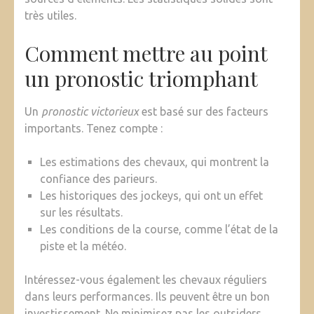
très utiles.
Comment mettre au point
un pronostic triomphant
Un
pronostic victorieux
est basé sur des facteurs
importants. Tenez compte :
Les estimations des chevaux, qui montrent la
confiance des parieurs.
Les historiques des jockeys, qui ont un effet
sur les résultats.
Les conditions de la course, comme l’état de la
piste et la météo.
Intéressez-vous également les chevaux réguliers
dans leurs performances. Ils peuvent être un bon
investissement. Ne minimisez pas les outsiders,