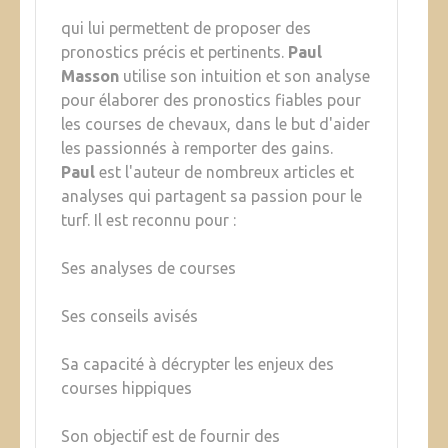
qui lui permettent de proposer des
pronostics précis et pertinents.
Paul
Masson
utilise son intuition et son analyse
pour élaborer des pronostics fiables pour
les courses de chevaux, dans le but d'aider
les passionnés à remporter des gains.
Paul
est l'auteur de nombreux articles et
analyses qui partagent sa passion pour le
turf. Il est reconnu pour :
Ses analyses de courses
Ses conseils avisés
Sa capacité à décrypter les enjeux des
courses hippiques
Son objectif est de fournir des