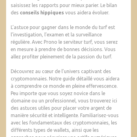
saisissez les rapports pour mieux parier. Le bilan
des
conseils hippiques
vous aidera évoluer.
L’astuce pour gagner dans le monde du turf est
l’investigation, l’examen et la surveillance
régulière. Avec Prono le serviteur turf, vous serez
en mesure à prendre de bonnes décisions. Vous
allez profiter pleinement de la passion du turf.
Découvrez au cœur de l’univers captivant des
cryptomonnaies. Notre guide détaillé vous aidera
à comprendre ce monde en pleine effervescence.
Peu importe que vous soyez novice dans le
domaine ou un professionnel, vous trouverez ici
des astuces utiles pour placer votre argent de
manière sécurité et intelligente. Familiarisez-vous
avec les fondamentaux des cryptomonnaies, les
différents types de wallets, ainsi que les