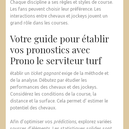
Chaque discipline a ses règles et styles de course.
Les fans peuvent choisir leur préférence. Les
interactions entre chevaux et jockeys jouent un
grand rôle dans les courses.
Votre guide pour établir
vos pronostics avec
Prono le serviteur turf
établir un
ticket gagnant
exige de la méthode et
de la analyse. Débutez par étudier les
performances des chevaux et des jockeys.
Considérez les conditions de la course, la
distance et la surface. Cela permet d’ estimer le
potentiel des chevaux.
Afin d’optimiser vos
prédictions
, explorez variées
sources d’éléments. Les statistiques solides sont