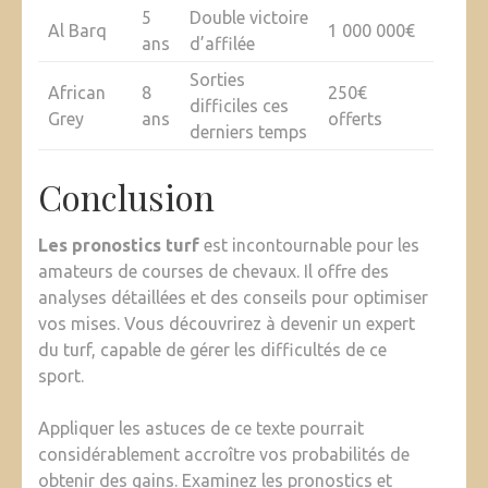
5
Double victoire
Al Barq
1 000 000€
ans
d’affilée
Sorties
African
8
250€
difficiles ces
Grey
ans
offerts
derniers temps
Conclusion
Les pronostics turf
est incontournable pour les
amateurs de courses de chevaux. Il offre des
analyses détaillées et des conseils pour optimiser
vos mises. Vous découvrirez à devenir un expert
du turf, capable de gérer les difficultés de ce
sport.
Appliquer les astuces de ce texte pourrait
considérablement accroître vos probabilités de
obtenir des gains. Examinez les pronostics et