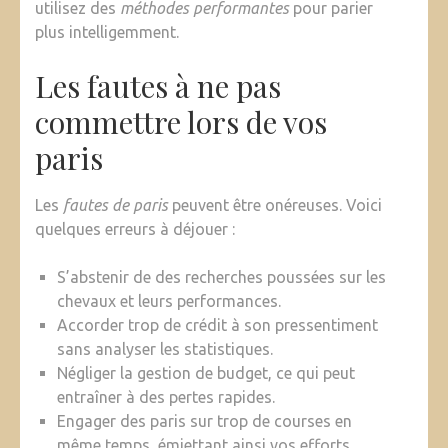
utilisez des
méthodes performantes
pour parier
plus intelligemment.
Les fautes à ne pas
commettre lors de vos
paris
Les
fautes de paris
peuvent être onéreuses. Voici
quelques erreurs à déjouer :
S’abstenir de des recherches poussées sur les
chevaux et leurs performances.
Accorder trop de crédit à son pressentiment
sans analyser les statistiques.
Négliger la gestion de budget, ce qui peut
entraîner à des pertes rapides.
Engager des paris sur trop de courses en
même temps, émiettant ainsi vos efforts.