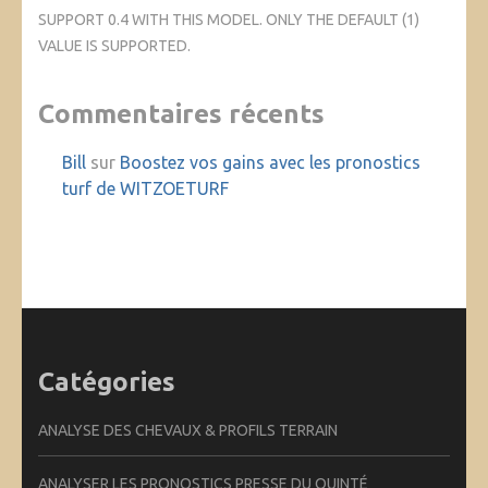
SUPPORT 0.4 WITH THIS MODEL. ONLY THE DEFAULT (1)
VALUE IS SUPPORTED.
Commentaires récents
Bill
sur
Boostez vos gains avec les pronostics
turf de WITZOETURF
Catégories
ANALYSE DES CHEVAUX & PROFILS TERRAIN
ANALYSER LES PRONOSTICS PRESSE DU QUINTÉ