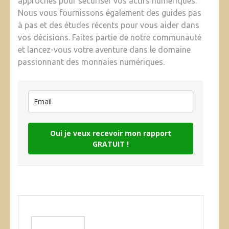
approches pour sécuriser vos actifs numériques.
Nous vous fournissons également des guides pas
à pas et des études récents pour vous aider dans
vos décisions. Faites partie de notre communauté
et lancez-vous votre aventure dans le domaine
passionnant des monnaies numériques.
Oui je veux recevoir mon rapport
GRATUIT !