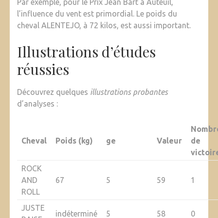
Par exemple, pour le Prix Jean Bart à Auteuil,
l’influence du vent est primordial. Le poids du
cheval ALENTEJO, à 72 kilos, est aussi important.
Illustrations d’études
réussies
Découvrez quelques
illustrations probantes
d’analyses :
Nombr
Cheval
Poids (kg)
ge
Valeur
de
victoir
ROCK
AND
67
5
59
1
ROLL
JUSTE
indéterminé
5
58
0