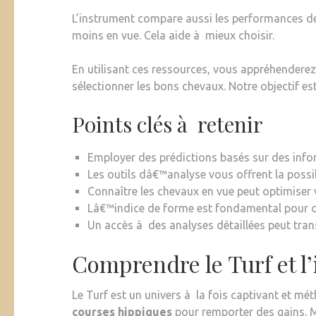
L’instrument compare aussi les performances des 
moins en vue. Cela aide à mieux choisir.
En utilisant ces ressources, vous appréhenderez
sélectionner les bons chevaux. Notre objectif es
Points clés à retenir
Employer des prédictions basés sur des inf
Les outils dâ€™analyse vous offrent la possib
Connaître les chevaux en vue peut optimiser 
Lâ€™indice de forme est fondamental pour o
Un accès à des analyses détaillées peut tran
Comprendre le Turf et l
Le Turf est un univers à la fois captivant et m
courses hippiques
pour remporter des gains. Ma