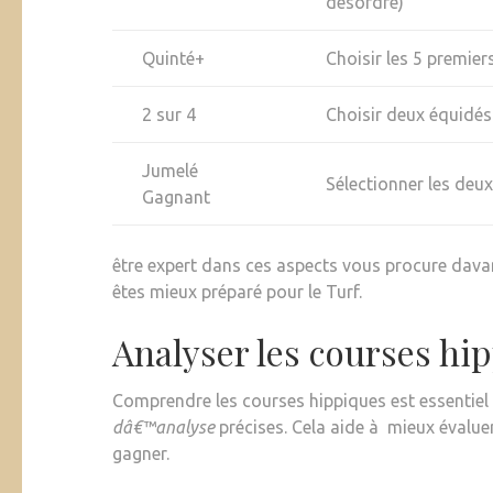
désordre)
Quinté+
Choisir les 5 premier
2 sur 4
Choisir deux équidés
Jumelé
Sélectionner les deux
Gagnant
être expert dans ces aspects vous procure dava
êtes mieux préparé pour le Turf.
Analyser les courses hi
Comprendre les courses hippiques est essentiel po
dâ€™analyse
précises. Cela aide à mieux évalue
gagner.