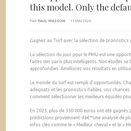
this model. Only the defaul
PAR
PAUL MASSON
13 MAI 2026
Gagnez au Turf avec la sélection de pronostics
La sélection du jour pour le PMU est une opport
faites des paris plus intelligents. Nos études se
approfondies. Améliorez vos résultats en utilis
Le monde du turf est rempli d’opportunités. Cha
adéquats et les pronostics fiables, vos chance
comment sélectionner les meilleurs équidés pour
En 2023, plus de 330 000 euros ont été gagnés p
prédictions proviennent dâ€™une analyse de plus
infos clés comme le « Meilleur cheval » et le « Mei