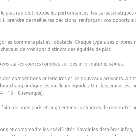
 le plus rapide. Il étudie les performances, les caractéristiques
nt à prendre de meilleures décisions, renforçant vos opportuni
ories comme le plat et l’obstacle. Chaque type a ses propres r
 chevaux de trot sont distincts des équidés de plat.
ris sur les courses
fondées sur des informations sà»res.
ts des compétitions antérieures et les nouveaux arrivants. A tit
rislongchamp indique les meilleurs équidés. Un classement est p
4 – 13 – 8 (exemple).
 faire de bons paris et augmenter vos chances de remporter u
ions et comprendre les spécificités. Savoir les dernières infos,