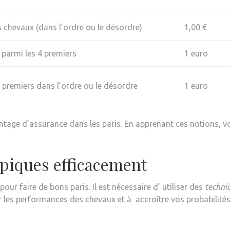
s chevaux (dans l’ordre ou le désordre)
1,00 €
 parmi les 4 premiers
1 euro
 premiers dans l’ordre ou le désordre
1 euro
ntage d’assurance dans les paris. En apprenant ces notions, v
ppiques efficacement
ur faire de bons paris. Il est nécessaire d’ utiliser des
techni
r les performances des chevaux et à accroître vos probabilité