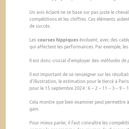
Un avis éclairé ne se base sur pas juste le cheval
compétitions et les chiffres. Ces éléments aide
de succès.
Les
courses hippiques
évoluent, avec des catég
qui affectent les performances. Par exemple, les
Il est donc crucial d’employer des
méthodes de pa
Il est important de se renseigner sur les résulta
d’illustration, le estimation pour le tiercé à Pa
pour le 15 septembre 2024 : 6 – 2 – 11 – 3 – 9 – 1
Cela montre que bien examiner peut permettre à
gain.
Pour mieux parier, il faut connaître les compétit