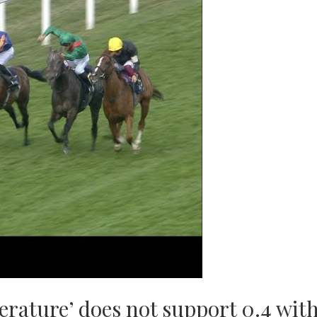
rature’ does not support 0.4 wit