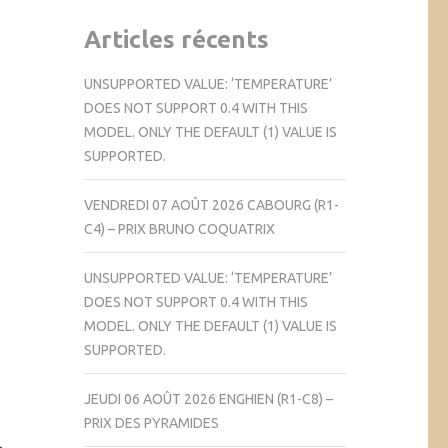
Articles récents
UNSUPPORTED VALUE: ‘TEMPERATURE’
DOES NOT SUPPORT 0.4 WITH THIS
MODEL. ONLY THE DEFAULT (1) VALUE IS
SUPPORTED.
VENDREDI 07 AOÛT 2026 CABOURG (R1-
C4) – PRIX BRUNO COQUATRIX
UNSUPPORTED VALUE: ‘TEMPERATURE’
DOES NOT SUPPORT 0.4 WITH THIS
MODEL. ONLY THE DEFAULT (1) VALUE IS
SUPPORTED.
JEUDI 06 AOÛT 2026 ENGHIEN (R1-C8) –
PRIX DES PYRAMIDES
h