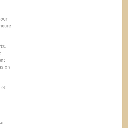
pour
rieure
.
ts.
s
ent
nsion
 et
sur