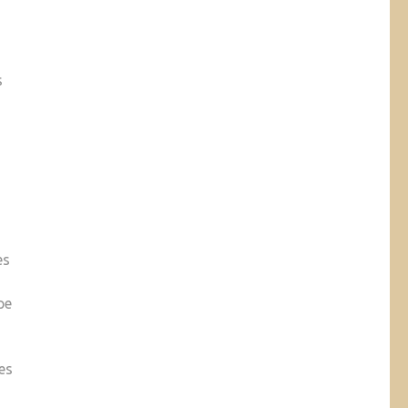
s
es
pe
es