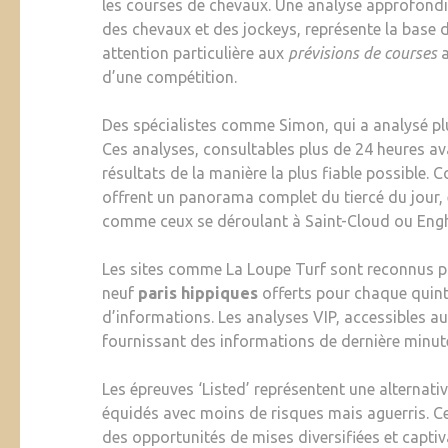
les courses de chevaux. Une analyse approfondi
des chevaux et des jockeys, représente la base d
attention particulière aux
prévisions de courses
a
d’une compétition.
Des spécialistes comme Simon, qui a analysé pl
Ces analyses, consultables plus de 24 heures av
résultats de la manière la plus fiable possible
offrent un panorama complet du tiercé du jour, 
comme ceux se déroulant à Saint-Cloud ou Engh
Les sites comme La Loupe Turf sont reconnus pa
neuf
paris hippiques
offerts pour chaque quinté
d’informations. Les analyses VIP, accessibles 
fournissant des informations de dernière minute 
Les épreuves ‘Listed’ représentent une alternati
équidés avec moins de risques mais aguerris. Ce
des opportunités de mises diversifiées et captiv