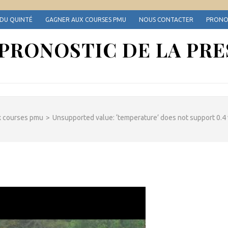
 DU QUINTÉ
GAGNER AUX COURSES PMU
NOUS CONTACTER
PRONOS
 PRONOSTIC DE LA PRE
x courses pmu
>
Unsupported value: ‘temperature’ does not support 0.4 w