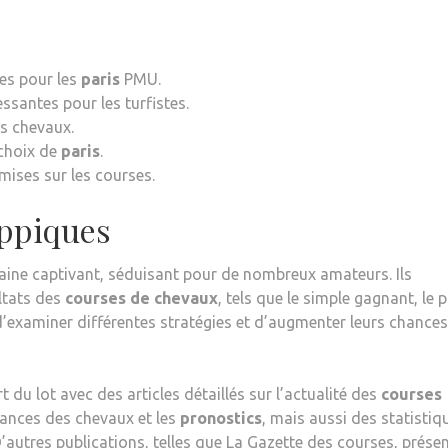
es pour les
paris
PMU.
ssantes pour les turfistes.
s chevaux.
 choix de
paris
.
mises sur les courses.
ippiques
ine captivant, séduisant pour de nombreux amateurs. Ils
ltats des
courses de chevaux
, tels que le simple gagnant, le p
s d’examiner différentes stratégies et d’augmenter leurs chance
ort du lot avec des articles détaillés sur l’actualité des
courses
mances des chevaux et les
pronostics
, mais aussi des statistiq
D’autres publications, telles que La Gazette des courses, prése