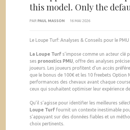
this model. Only the defaul
PAR
PAUL MASSON
16 MAI 2026
Le Loupe Turf: Analyses & Conseils pour le PMU
La Loupe Turf
s’impose comme un acteur clé p
ses
pronostics PMU
, offre des analyses précis
joueurs. Les joueurs profitent d’un accès préfére
que le bonus de 100€ et les 10 freebets Option 
performances des chevaux avant chaque cours
ceux qui souhaitent optimiser leur expérience de
Qu’il s’agisse pour identifier les meilleures séle
Loupe Turf
fournit un contexte inestimable pou
s’appuyant sur des données fiables et un méthod
choix pertinents.