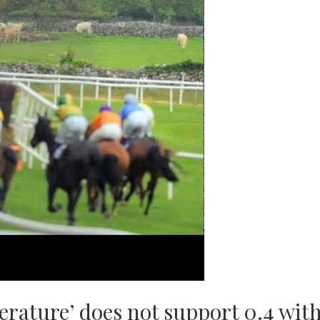
rature’ does not support 0.4 wit