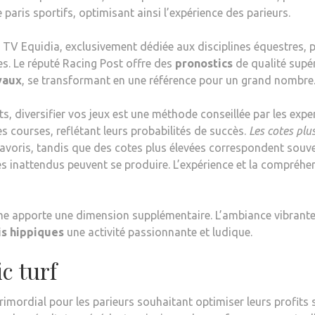
aris sportifs, optimisant ainsi l’expérience des parieurs.
e TV Equidia, exclusivement dédiée aux disciplines équestres, 
es. Le réputé Racing Post offre des
pronostics
de qualité supé
vaux
, se transformant en une référence pour un grand nombre
ts, diversifier vos jeux est une méthode conseillée par les exper
s courses, reflétant leurs probabilités de succès.
Les cotes plu
avoris, tandis que des cotes plus élevées correspondent souv
s inattendus peuvent se produire. L’expérience et la compréhe
me apporte une dimension supplémentaire. L’ambiance vibrante
is hippiques
une activité passionnante et ludique.
c turf
imordial pour les parieurs souhaitant optimiser leurs profits 