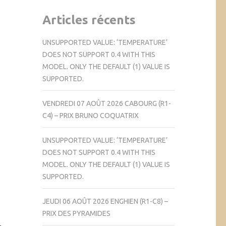
Articles récents
UNSUPPORTED VALUE: ‘TEMPERATURE’
DOES NOT SUPPORT 0.4 WITH THIS
MODEL. ONLY THE DEFAULT (1) VALUE IS
SUPPORTED.
VENDREDI 07 AOÛT 2026 CABOURG (R1-
C4) – PRIX BRUNO COQUATRIX
UNSUPPORTED VALUE: ‘TEMPERATURE’
DOES NOT SUPPORT 0.4 WITH THIS
MODEL. ONLY THE DEFAULT (1) VALUE IS
SUPPORTED.
JEUDI 06 AOÛT 2026 ENGHIEN (R1-C8) –
PRIX DES PYRAMIDES
h