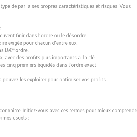
e type de pari a ses propres caractéristiques et risques. Vous
.
euvent finir dans l’ordre ou le désordre.
toire exigée pour chacun d’entre eux.
ns lâ€™ordre.
x, avec des profits plus importants à la clé.
r les cinq premiers équidés dans l’ordre exact.
 pouvez les exploiter pour optimiser vos profits.
onnaître. Initiez-vous avec ces termes pour mieux comprendr
rmes usuels :