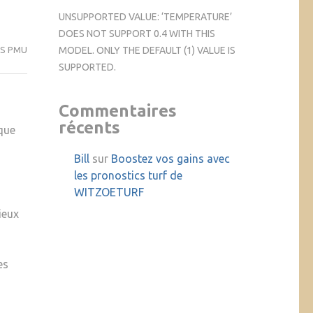
UNSUPPORTED VALUE: ‘TEMPERATURE’
DOES NOT SUPPORT 0.4 WITH THIS
MODEL. ONLY THE DEFAULT (1) VALUE IS
S PMU
SUPPORTED.
Commentaires
récents
que
Bill
sur
Boostez vos gains avec
les pronostics turf de
WITZOETURF
ieux
es