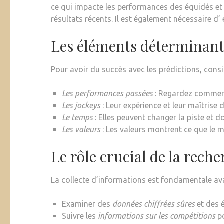
ce qui impacte les performances des équidés et d
résultats récents. Il est également nécessaire d’
Les éléments déterminants
Pour avoir du succès avec les prédictions, consi
Les performances passées
: Regardez comment
Les jockeys
: Leur expérience et leur maîtrise
Le temps
: Elles peuvent changer la piste et 
Les valeurs
: Les valeurs montrent ce que le 
Le rôle crucial de la rech
La collecte d’informations est fondamentale ava
Examiner des
données chiffrées sûres
et des 
Suivre les
informations sur les compétitions
po