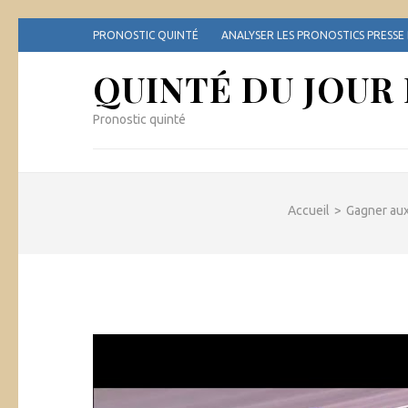
Aller
PRONOSTIC QUINTÉ
ANALYSER LES PRONOSTICS PRESSE
au
contenu
QUINTÉ DU JOUR
(Pressez
Entrée)
Pronostic quinté
Accueil
>
Gagner au