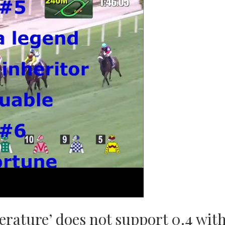
rature’ does not support 0.4 wit