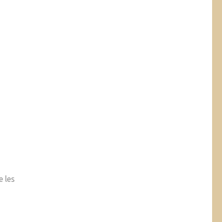
e les