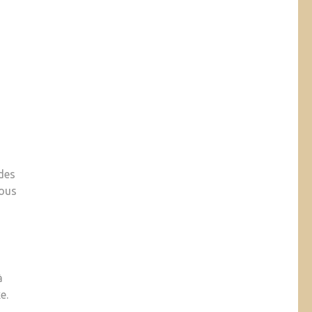
 des
nous
 à
e.