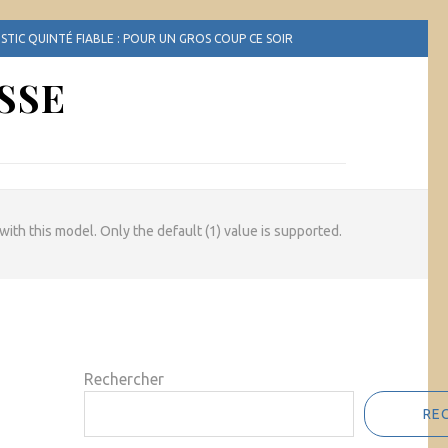
TIC QUINTÉ FIABLE : POUR UN GROS COUP CE SOIR
SSE
ith this model. Only the default (1) value is supported.
Rechercher
RE