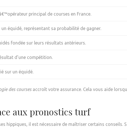
lâ€™opérateur principal de courses en France.
 un équidé, représentant sa probabilité de gagner.
dés fondée sur leurs résultats antérieurs.
résultat d’une compétition.
é sur un équidé.
ogie des courses
accroît votre assurance. Cela vous aide lorsq
àce aux pronostics turf
 hippiques, il est nécessaire de maîtriser certains conseils. S