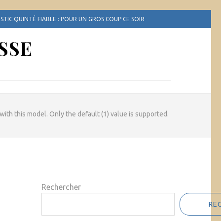
TIC QUINTÉ FIABLE : POUR UN GROS COUP CE SOIR
SSE
ith this model. Only the default (1) value is supported.
Rechercher
RE