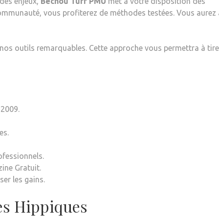
 des enjeux,
Bechou Turf PMU
met à votre disposition des
 communauté, vous profiterez de méthodes testées. Vous aurez 
os outils remarquables. Cette approche vous permettra à tirer
 2009.
es.
fessionnels.
ine Gratuit.
er les gains.
es Hippiques