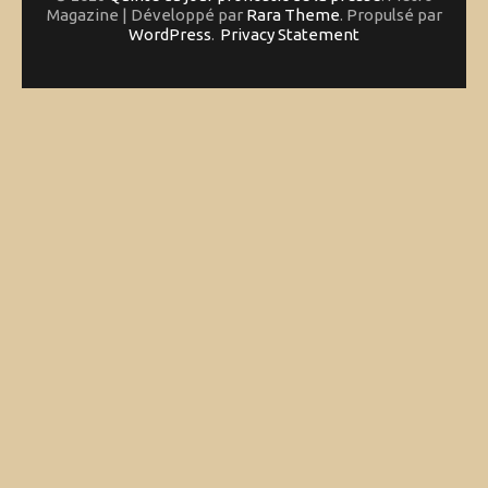
Magazine | Développé par
Rara Theme
. Propulsé par
WordPress
.
Privacy Statement