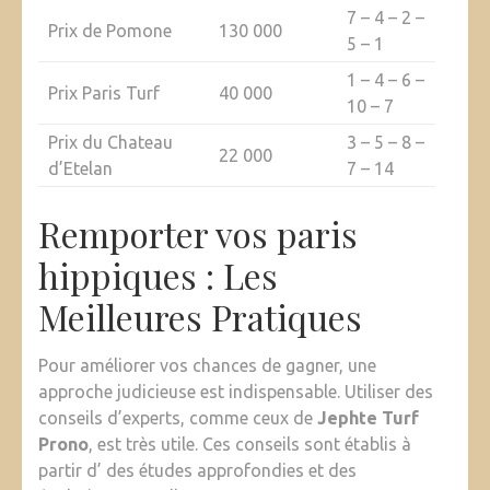
7 – 4 – 2 –
Prix de Pomone
130 000
5 – 1
1 – 4 – 6 –
Prix Paris Turf
40 000
10 – 7
Prix du Chateau
3 – 5 – 8 –
22 000
d’Etelan
7 – 14
Remporter vos paris
hippiques : Les
Meilleures Pratiques
Pour améliorer vos chances de gagner, une
approche judicieuse est indispensable. Utiliser des
conseils d’experts, comme ceux de
Jephte Turf
Prono
, est très utile. Ces conseils sont établis à
partir d’ des études approfondies et des