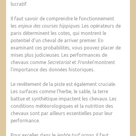
lucratif.
Il faut savoir de comprendre le fonctionnement
les
enjeux des courses hippiques
. Les opérateurs de
paris déterminent les cotes, qui montrent le
potentiel d’un cheval de arriver premier. En
examinant ces probabilités, vous pouvez placer de
mises plus judicieuses. Les performances de
chevaux comme
Secretariat
et
Frankel
montrent
l’importance des données historiques.
Le revêtement de la piste est également cruciale.
Les surfaces comme l’herbe, le sable, la terre
battue et synthétique impactent les chevaux. Les
conditions météorologiques et la nutrition des
chevaux sont par ailleurs essentielles pour leur
performance.
Pour exceller dans le
jephte turf prono
, il faut