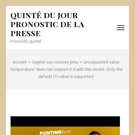
Aller
QUINTÉ DU JOUR
au
PRONOSTIC DE LA
contenu
PRESSE
(Pressez
Entrée)
Pronostic quinté
Accueil
>
Gagner aux courses pmu
>
Unsupported value:
‘temperature’ does not support 0.4 with this model. Only the
default (1) value is supported.