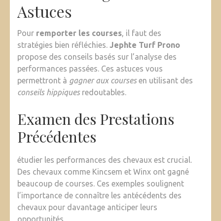
Astuces
Pour
remporter les courses
, il faut des
stratégies bien réfléchies.
Jephte Turf Prono
propose des conseils basés sur l’analyse des
performances passées. Ces astuces vous
permettront à
gagner aux courses
en utilisant des
conseils hippiques
redoutables.
Examen des Prestations
Précédentes
étudier les performances des chevaux est crucial.
Des chevaux comme Kincsem et Winx ont gagné
beaucoup de courses. Ces exemples soulignent
l’importance de connaître les antécédents des
chevaux pour davantage anticiper leurs
opportunités.