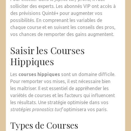
solliciter des experts. Les abonnés VIP ont accès à
des prévisions Quinté+ pour augmenter vos
possibilités. En comprenant les variables de
chaque course et en suivant les conseils des pros,
vos chances de remporter des gains augmentent.
Saisir les Courses
Hippiques
Les
courses hippiques
sont un domaine difficile.
Pour remporter vos mises, il est nécessaire bien
les maîtriser. Il est essentiel de appréhender les
variétés de courses et les facteurs qui influencent
les résultats. Une stratégie optimisée dans vos
stratégies pronostics turf
optimisera vos paris.
Types de Courses