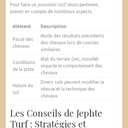
Pour faire un
pronostic turf réussi
pertinent,
prenez en compte de nombreux aspects.
élément
Description
étude des résultats précédents
Passé des
des chevaux lors de courses
chevaux
similaires.
état du terrain (sec, mouillé)
Conditions
impacte le comportement des
de la piste
chevaux.
Divers sols peuvent modifier la
Nature du
vitesse et la technique des
sol
chevaux.
Les Conseils de Jephte
Turf : Stratégies et