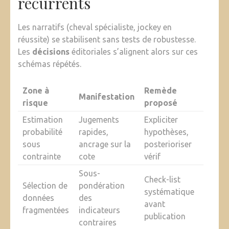
récurrents
Les narratifs (cheval spécialiste, jockey en
réussite) se stabilisent sans tests de robustesse.
Les
décisions
éditoriales s’alignent alors sur ces
schémas répétés.
Zone à
Remède
Manifestation
risque
proposé
Estimation
Jugements
Expliciter
probabilité
rapides,
hypothèses,
sous
ancrage sur la
posterioriser
contrainte
cote
vérif
Sous-
Check-list
Sélection de
pondération
systématique
données
des
avant
fragmentées
indicateurs
publication
contraires