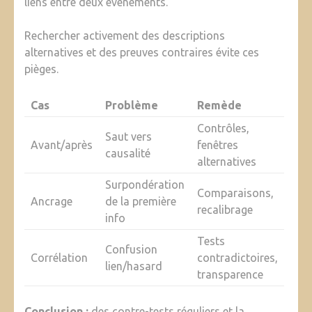
liens entre deux événements.
Rechercher activement des descriptions
alternatives et des preuves contraires évite ces
pièges.
Cas
Problème
Remède
Contrôles,
Saut vers
Avant/après
fenêtres
causalité
alternatives
Surpondération
Comparaisons,
Ancrage
de la première
recalibrage
info
Tests
Confusion
Corrélation
contradictoires,
lien/hasard
transparence
Conclusion :
des contre-tests réguliers et la