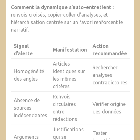
Comment la dynamique s’auto-entretient :
renvois croisés, copier-coller d’analyses, et
hiérarchisation centrée sur un favori renforcent le
narratif.
Signal
Action
Manifestation
d’alerte
recommandée
Articles
Rechercher
Homogénéité
identiques sur
analyses
des angles
les mêmes
contradictoires
critères
Renvois
Absence de
circulaires
Vérifier origine
sources
entre
des données
indépendantes
rédactions
Justifications
Tester
Arguments
qui se