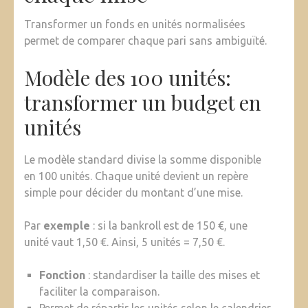
Transformer un fonds en unités normalisées
permet de comparer chaque pari sans ambiguïté.
Modèle des 100 unités:
transformer un budget en
unités
Le modèle standard divise la somme disponible
en 100 unités. Chaque unité devient un repère
simple pour décider du montant d’une mise.
Par
exemple
: si la bankroll est de 150 €, une
unité vaut 1,50 €. Ainsi, 5 unités = 7,50 €.
Fonction
: standardiser la taille des mises et
faciliter la comparaison.
Permet de répartir les unités selon le calendrier