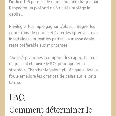
l’indice 1–5 permet de dimensionner chaque pari.
Respecter un plafond de 5 unités protège le
capital.
Privilégier le simple gagnant/placé, intégrer les
conditions de course et éviter les épreuves trop
incertaines limitent les pertes. La masse égale
reste préférable aux montantes.
Conseils
pratiques : comparer les rapports, tenir
un journal et suivre le ROI pour ajuster la
stratégie. Chercher la valeur plutôt que suivre la
foule améliore les chances de gains sur le long
terme.
FAQ
Comment déterminer le