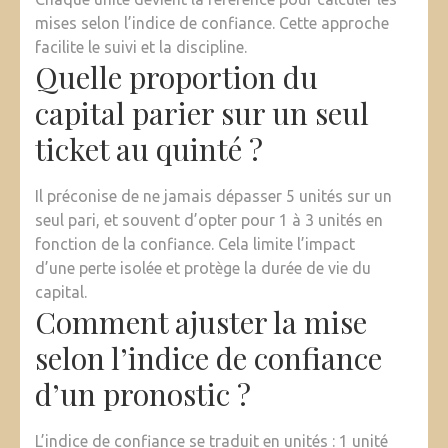
mises selon l’indice de confiance. Cette approche
facilite le suivi et la discipline.
Quelle proportion du
capital parier sur un seul
ticket au quinté ?
Il préconise de ne jamais dépasser 5 unités sur un
seul pari, et souvent d’opter pour 1 à 3 unités en
fonction de la confiance. Cela limite l’impact
d’une perte isolée et protège la durée de vie du
capital.
Comment ajuster la mise
selon l’indice de confiance
d’un pronostic ?
L’indice de confiance se traduit en unités : 1 unité