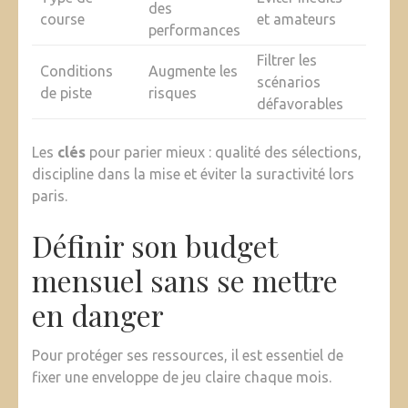
des
course
et amateurs
performances
Filtrer les
Conditions
Augmente les
scénarios
de piste
risques
défavorables
Les
clés
pour parier mieux : qualité des sélections,
discipline dans la mise et éviter la suractivité lors
paris.
Définir son budget
mensuel sans se mettre
en danger
Pour protéger ses ressources, il est essentiel de
fixer une enveloppe de jeu claire chaque mois.