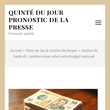
Aller
QUINTÉ DU JOUR
au
PRONOSTIC DE LA
contenu
PRESSE
(Pressez
Entrée)
Pronostic quinté
Accueil
>
Plans de Jeu & Gestion de Risque
>
Gestion de
bankroll : combien miser selon votre budget mensuel