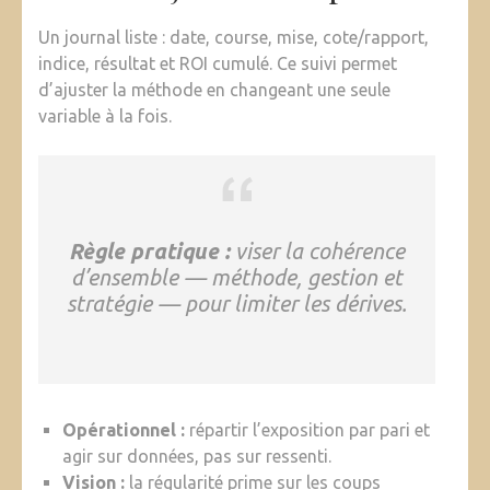
Un journal liste : date, course, mise, cote/rapport,
indice, résultat et ROI cumulé. Ce suivi permet
d’ajuster la méthode en changeant une seule
variable à la fois.
Règle pratique :
viser la cohérence
d’ensemble — méthode, gestion et
stratégie — pour limiter les dérives.
Opérationnel :
répartir l’exposition par pari et
agir sur données, pas sur ressenti.
Vision :
la régularité prime sur les coups