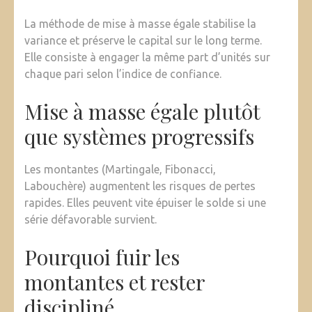
La méthode de mise à masse égale stabilise la
variance et préserve le capital sur le long terme.
Elle consiste à engager la même part d’unités sur
chaque pari selon l’indice de confiance.
Mise à masse égale plutôt
que systèmes progressifs
Les montantes (Martingale, Fibonacci,
Labouchère) augmentent les risques de pertes
rapides. Elles peuvent vite épuiser le solde si une
série défavorable survient.
Pourquoi fuir les
montantes et rester
discipliné