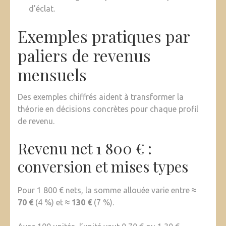
d’éclat.
Exemples pratiques par
paliers de revenus
mensuels
Des exemples chiffrés aident à transformer la
théorie en décisions concrètes pour chaque profil
de revenu.
Revenu net 1 800 € :
conversion et mises types
Pour 1 800 € nets, la somme allouée varie entre
≈
70 €
(4 %) et
≈ 130 €
(7 %).