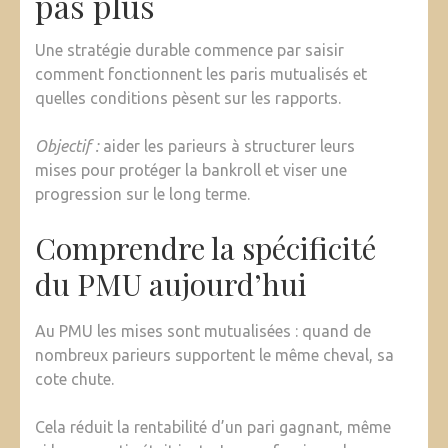
pas plus
Une stratégie durable commence par saisir
comment fonctionnent les paris mutualisés et
quelles conditions pèsent sur les rapports.
Objectif :
aider les parieurs à structurer leurs
mises pour protéger la bankroll et viser une
progression sur le long terme.
Comprendre la spécificité
du PMU aujourd’hui
Au PMU les mises sont mutualisées : quand de
nombreux parieurs supportent le même cheval, sa
cote chute.
Cela réduit la rentabilité d’un pari gagnant, même