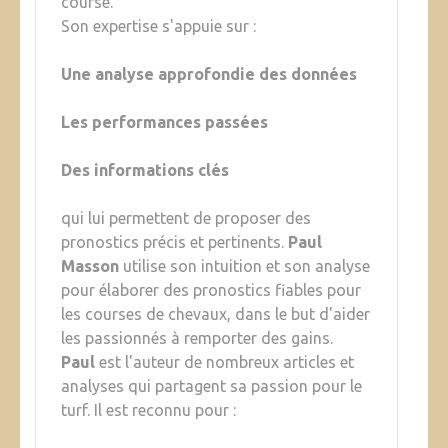
course.
Son expertise s'appuie sur :
Une analyse approfondie des données
Les performances passées
Des informations clés
qui lui permettent de proposer des
pronostics précis et pertinents.
Paul
Masson
utilise son intuition et son analyse
pour élaborer des pronostics fiables pour
les courses de chevaux, dans le but d'aider
les passionnés à remporter des gains.
Paul
est l'auteur de nombreux articles et
analyses qui partagent sa passion pour le
turf. Il est reconnu pour :