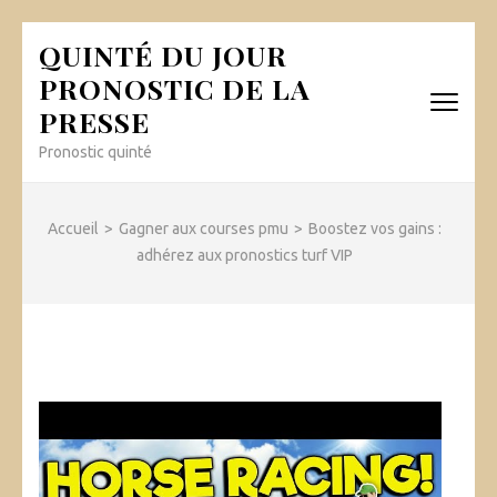
Aller
QUINTÉ DU JOUR
au
PRONOSTIC DE LA
contenu
PRESSE
(Pressez
Entrée)
Pronostic quinté
Accueil
>
Gagner aux courses pmu
>
Boostez vos gains :
adhérez aux pronostics turf VIP