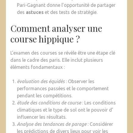
Pari-Gagnant donne l’opportunité de partager
des
astuces
et des tests de stratégie.
Comment analyser une
course hippique ?
L’examen des courses se révèle être une étape clé
dans le cadre des paris. Elle inclut plusieurs
éléments fondamentaux :
évaluation des équidés
: Observer les
performances passées et le comportement
pendant les compétitions.
étude des conditions de course
: Les conditions
climatiques et le type de sol ont le pouvoir d’
influencer les résultats.
Analyse des tendances de parage
: Considérer
les prédictions de divers lieux pour voir les