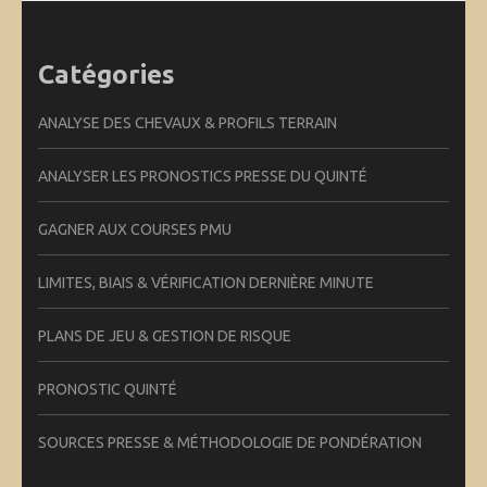
Catégories
ANALYSE DES CHEVAUX & PROFILS TERRAIN
ANALYSER LES PRONOSTICS PRESSE DU QUINTÉ
GAGNER AUX COURSES PMU
LIMITES, BIAIS & VÉRIFICATION DERNIÈRE MINUTE
PLANS DE JEU & GESTION DE RISQUE
PRONOSTIC QUINTÉ
SOURCES PRESSE & MÉTHODOLOGIE DE PONDÉRATION