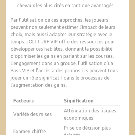
chevaux les plus cités en tant que avantagés.
Par l’utilisation de ces approches, les joueurs
peuvent non seulement estimer l’impact de leurs
choix, mais aussi adapter leur stratégie avec le
temps. JOLI TURF VIP offre des ressources pour
développer ces habilités, donnant la possibilité
d’optimiser les gains en pariant sur les courses.
L’engagement dans un groupe, l’utilisation d’un
Pass VIP et l’accès à des pronostics peuvent tous
jouer un rôle significatif dans le processus de
l’augmentation des gains.
Facteurs
Signification
Atténuation des risques
Variété des mises
économiques
Prise de décision plus
Examen chiffré