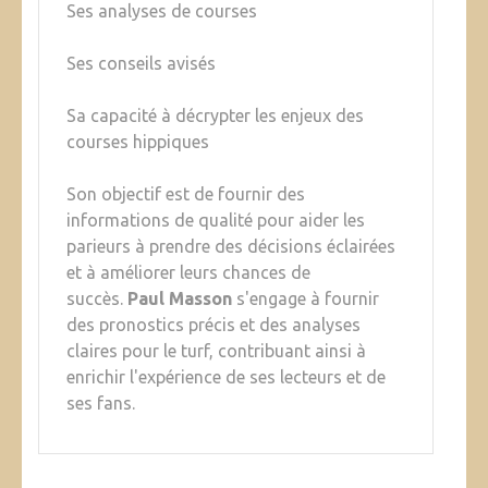
Ses analyses de courses
Ses conseils avisés
Sa capacité à décrypter les enjeux des
courses hippiques
Son objectif est de fournir des
informations de qualité pour aider les
parieurs à prendre des décisions éclairées
et à améliorer leurs chances de
succès.
Paul Masson
s'engage à fournir
des pronostics précis et des analyses
claires pour le turf, contribuant ainsi à
enrichir l'expérience de ses lecteurs et de
ses fans.