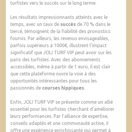
turfistes vers le succès sur le long terme.
Les résultats impressionnants atteints avec le
temps, avec un taux de
succès
de 70 % dans le
tiercé, témoignent de la fiabilité des pronostics
fournis. Par ailleurs, les revenus envisageables,
parfois supérieurs à 1000€, illustrent l’impact
significatif que JOLI TURF VIP peut avoir sur les
paris des turfistes. Avec des abonnements
accessibles, même à partir de 1 euro, il est clair
que cette plateforme ouvre la voie à des
opportunités intéressantes pour tous les
passionnés de
courses hippiques
.
Enfin, JOLI TURF VIP se présente comme un allié
essentiel pour les turfistes cherchant d’améliorer
leurs performances. Par l’alliance de expertise,
conseils adaptés et une communauté active, il
offre une expérience enrichissante qui permet à