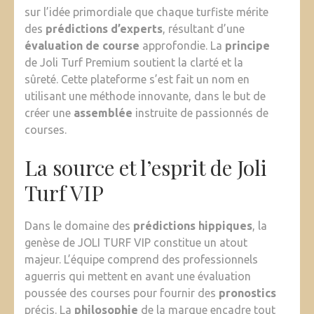
sur l’idée primordiale que chaque turfiste mérite
des
prédictions d’experts
, résultant d’une
évaluation de course
approfondie. La
principe
de Joli Turf Premium soutient la clarté et la
sûreté. Cette plateforme s’est fait un nom en
utilisant une méthode innovante, dans le but de
créer une
assemblée
instruite de passionnés de
courses.
La source et l’esprit de Joli
Turf VIP
Dans le domaine des
prédictions hippiques
, la
genèse de JOLI TURF VIP constitue un atout
majeur. L’équipe comprend des professionnels
aguerris qui mettent en avant une évaluation
poussée des courses pour fournir des
pronostics
précis. La
philosophie
de la marque encadre tout