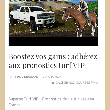
Boostez vos gains : adhérez
aux pronostics turf VIP
PAR
PAUL MASSON
9 MARS 2025
GAGNER AUX COURSES PMU
Superbe Turf VIP – Pronostics de Haut niveau en
France