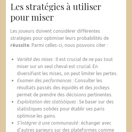
Les stratégies à utiliser
pour miser
Les joueurs doivent considérer différentes
stratégies pour optimiser leurs probabilités de
réussite
. Parmi celles-ci, nous pouvons citer :
Variété des mises
: Il est crucial de ne pas tout
miser sur un seul cheval est crucial. En
diversifiant les mises, on peut limiter les pertes.
Examen des performances
: Consulter les
résultats passés des équidés et des jockeys
permet de prendre des décisions pertinentes.
Exploitation des statistiques
: Se baser sur des
statistiques solides pour établir ses paris
optimise les gains.
S’intégrer à une communauté
: échanger avec
d’autres parieurs sur des plateformes comme