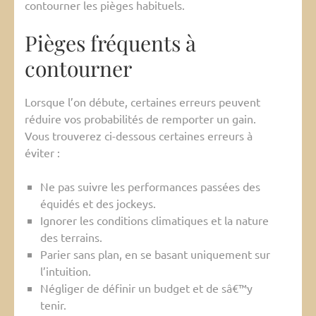
contourner les pièges habituels.
Pièges fréquents à
contourner
Lorsque l’on débute, certaines erreurs peuvent
réduire vos probabilités de remporter un gain.
Vous trouverez ci-dessous certaines erreurs à
éviter :
Ne pas suivre les performances passées des
équidés et des jockeys.
Ignorer les conditions climatiques et la nature
des terrains.
Parier sans plan, en se basant uniquement sur
l’intuition.
Négliger de définir un budget et de sâ€™y
tenir.