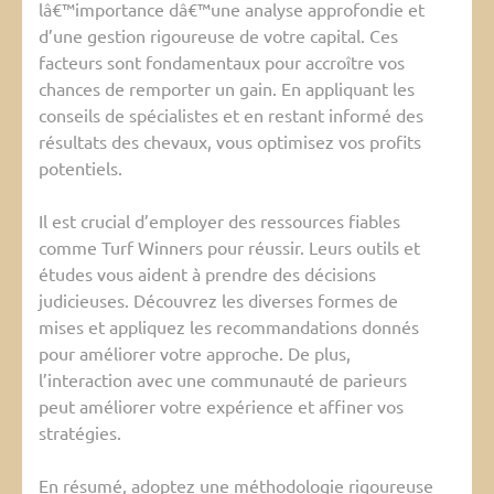
lâ€™importance dâ€™une analyse approfondie et
d’une gestion rigoureuse de votre capital. Ces
facteurs sont fondamentaux pour accroître vos
chances de remporter un gain. En appliquant les
conseils de spécialistes et en restant informé des
résultats des chevaux, vous optimisez vos profits
potentiels.
Il est crucial d’employer des ressources fiables
comme Turf Winners pour réussir. Leurs outils et
études vous aident à prendre des décisions
judicieuses. Découvrez les diverses formes de
mises et appliquez les recommandations donnés
pour améliorer votre approche. De plus,
l’interaction avec une communauté de parieurs
peut améliorer votre expérience et affiner vos
stratégies.
En résumé, adoptez une méthodologie rigoureuse