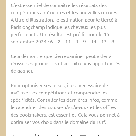
C’est essentiel de connaître les résultats des
compétitions antérieures et les nouvelles recrues.
A titre d’illustration, le estimation pour le tiercé à
Parislongchamp indique les chevaux les plus
performants. Un résultat est prédit pour le 15
septembre 2024 : 6 – 2 – 11 – 3 – 9 – 14 – 13 – 8.
Cela démontre que bien examiner peut aider à
réussir ses pronostics et accroître vos opportunités
de gagner.
Pour optimiser ses mises, il est nécessaire de
maîtriser les compétitions et comprendre les
spécificités. Consulter les dernières infos, comme
le calendrier des
courses de chevaux
et les offres
des bookmakers, est essentiel. Cela vous permet à
optimiser vos choix dans le domaine du Turf.