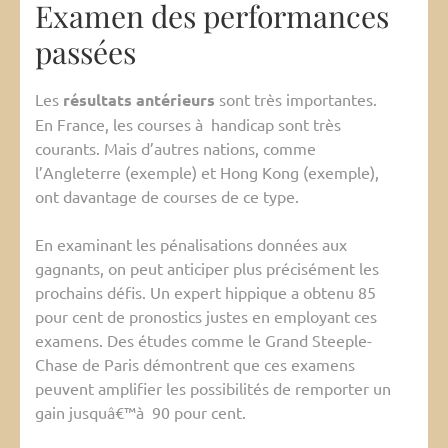
Examen des performances
passées
Les
résultats antérieurs
sont très importantes.
En France, les courses à handicap sont très
courants. Mais d’autres nations, comme
l’Angleterre (exemple) et Hong Kong (exemple),
ont davantage de courses de ce type.
En examinant les pénalisations données aux
gagnants, on peut anticiper plus précisément les
prochains défis. Un expert hippique a obtenu 85
pour cent de pronostics justes en employant ces
examens. Des études comme le Grand Steeple-
Chase de Paris démontrent que ces examens
peuvent amplifier les possibilités de remporter un
gain jusquâ€™à 90 pour cent.