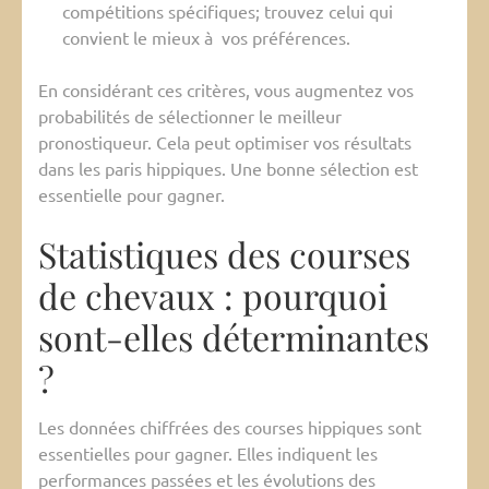
compétitions spécifiques; trouvez celui qui
convient le mieux à vos préférences.
En considérant ces critères, vous augmentez vos
probabilités de sélectionner le meilleur
pronostiqueur. Cela peut optimiser vos résultats
dans les paris hippiques. Une bonne sélection est
essentielle pour gagner.
Statistiques des courses
de chevaux : pourquoi
sont-elles déterminantes
?
Les données chiffrées des courses hippiques sont
essentielles pour gagner. Elles indiquent les
performances passées et les évolutions des