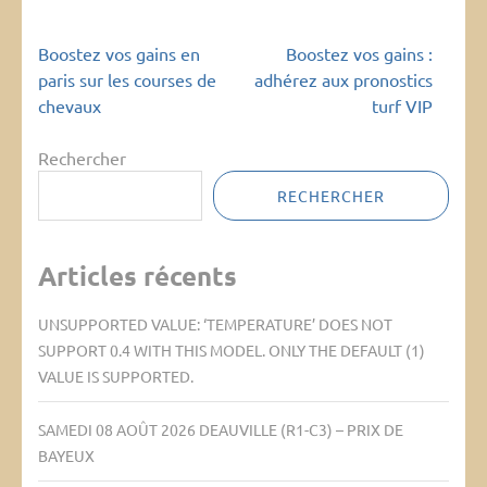
Navigation
Boostez vos gains en
Boostez vos gains :
de
paris sur les courses de
adhérez aux pronostics
l’article
chevaux
turf VIP
Rechercher
RECHERCHER
Articles récents
UNSUPPORTED VALUE: ‘TEMPERATURE’ DOES NOT
SUPPORT 0.4 WITH THIS MODEL. ONLY THE DEFAULT (1)
VALUE IS SUPPORTED.
SAMEDI 08 AOÛT 2026 DEAUVILLE (R1-C3) – PRIX DE
BAYEUX