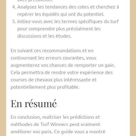
Analysez les tendances des cotes et cherchez à
repérer les équidés qui ont du potentiel.
Initiez-vous avec les termes spécifiques du turf
pour comprendre plus précisément les
discussions et les études.
En suivant ces recommandations et en
contournant les erreurs courantes, vous
augmenterez vos chances de remporter un gain.
Cela permettra de rendre votre expérience des
courses de chevaux plus intéressante et
potentiellement plus profitable.
En résumé
En conclusion, maîtriser les prédictions et
méthodes de Turf Winners peut vraiment
améliorer vos paris. Ce guide vous a montré