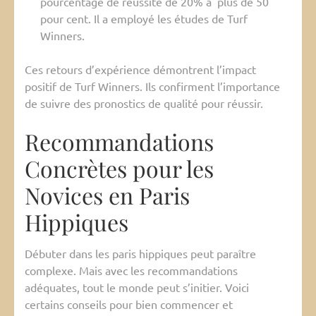
pourcentage de réussite de 20% à plus de 50
pour cent. Il a employé les études de Turf
Winners.
Ces retours d’expérience démontrent l’impact
positif de Turf Winners. Ils confirment l’importance
de suivre des pronostics de qualité pour réussir.
Recommandations
Concrètes pour les
Novices en Paris
Hippiques
Débuter dans les paris hippiques peut paraître
complexe. Mais avec les recommandations
adéquates, tout le monde peut s’initier. Voici
certains conseils pour bien commencer et