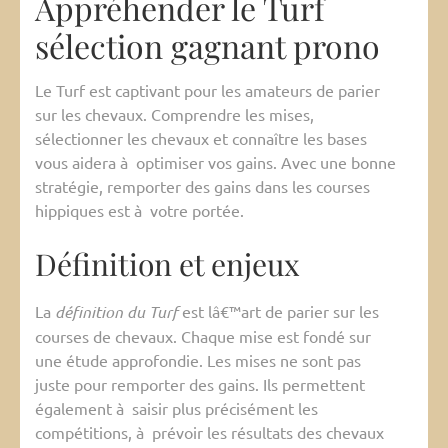
Appréhender le Turf
sélection gagnant prono
Le Turf est captivant pour les amateurs de parier
sur les chevaux. Comprendre les mises,
sélectionner les chevaux et connaître les bases
vous aidera à optimiser vos gains. Avec une bonne
stratégie, remporter des gains dans les courses
hippiques est à votre portée.
Définition et enjeux
La
définition du Turf
est lâ€™art de parier sur les
courses de chevaux. Chaque mise est fondé sur
une étude approfondie. Les mises ne sont pas
juste pour remporter des gains. Ils permettent
également à saisir plus précisément les
compétitions, à prévoir les résultats des chevaux