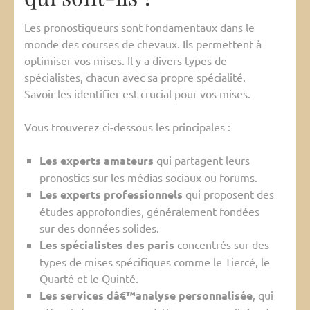
Les pronostiqueurs sont fondamentaux dans le
monde des courses de chevaux. Ils permettent à
optimiser vos mises. Il y a divers types de
spécialistes, chacun avec sa propre spécialité.
Savoir les identifier est crucial pour vos mises.
Vous trouverez ci-dessous les principales :
Les experts amateurs
qui partagent leurs
pronostics sur les médias sociaux ou forums.
Les experts professionnels
qui proposent des
études approfondies, généralement fondées
sur des données solides.
Les spécialistes des paris
concentrés sur des
types de mises spécifiques comme le Tiercé, le
Quarté et le Quinté.
Les services dâ€™analyse personnalisée
, qui