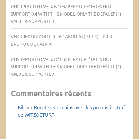
UNSUPPORTED VALUE: ‘TEMPERATURE’ DOES NOT
SUPPORT 0.4 WITH THIS MODEL. ONLY THE DEFAULT (1)
VALUE IS SUPPORTED.
VENDREDI 07 AOÛT 2026 CABOURG (R1-C4) – PRIX
BRUNO COQUATRIX
UNSUPPORTED VALUE: ‘TEMPERATURE’ DOES NOT
SUPPORT 0.4 WITH THIS MODEL. ONLY THE DEFAULT (1)
VALUE IS SUPPORTED.
Commentaires récents
Bill
sur
Boostez vos gains avec les pronostics turf
de WITZOETURF