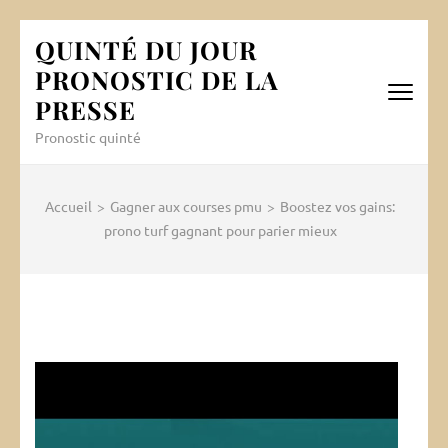
Aller
QUINTÉ DU JOUR
au
PRONOSTIC DE LA
contenu
(Pressez
PRESSE
Entrée)
Pronostic quinté
Accueil
>
Gagner aux courses pmu
>
Boostez vos gains:
prono turf gagnant pour parier mieux