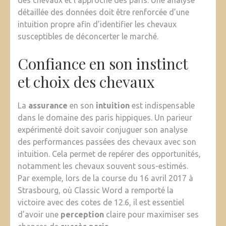
des chevaux et l’approche des paris. Une analyse
détaillée des données doit être renforcée d’une
intuition propre afin d’identifier les chevaux
susceptibles de déconcerter le marché.
Confiance en son instinct
et choix des chevaux
La
assurance
en son
intuition
est indispensable
dans le domaine des paris hippiques. Un parieur
expérimenté doit savoir conjuguer son analyse
des performances passées des chevaux avec son
intuition. Cela permet de repérer des opportunités,
notamment les chevaux souvent sous-estimés.
Par exemple, lors de la course du 16 avril 2017 à
Strasbourg, où Classic Word a remporté la
victoire avec des cotes de 12.6, il est essentiel
d’avoir une
perception
claire pour maximiser ses