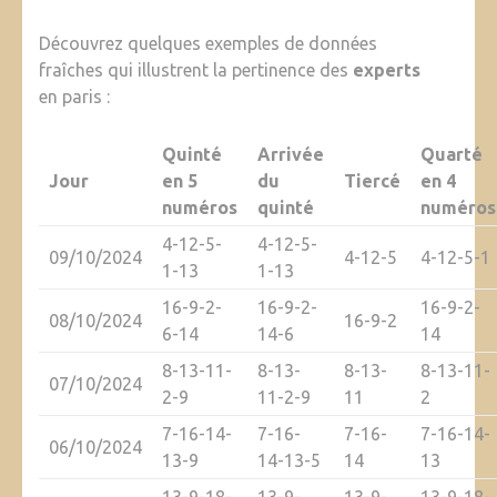
Découvrez quelques exemples de données
fraîches qui illustrent la pertinence des
experts
en paris :
Quinté
Arrivée
Quarté
Jour
en 5
du
Tiercé
en 4
numéros
quinté
numéros
4-12-5-
4-12-5-
09/10/2024
4-12-5
4-12-5-1
1-13
1-13
16-9-2-
16-9-2-
16-9-2-
08/10/2024
16-9-2
6-14
14-6
14
8-13-11-
8-13-
8-13-
8-13-11-
07/10/2024
2-9
11-2-9
11
2
7-16-14-
7-16-
7-16-
7-16-14-
06/10/2024
13-9
14-13-5
14
13