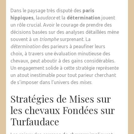
Dans le paysage très disputé des
paris
hippiques
, la
audace
et la
détermination
jouent
un rôle crucial. Avoir le courage de prendre des
décisions basées sur des analyses détaillées mène
souvent à un
triomphe
surprenant. La
détermination
des parieurs à peaufiner leurs
choix, à travers une évaluation minutieuse des
chevaux, peut aboutir à des gains considérables.
Un engagement solide à cette stratégie représente
un atout inestimable pour tout parieur cherchant
de s’imposer dans l’univers des
mises
.
Stratégies de Mises sur
les chevaux Fondées sur
Turfaudace