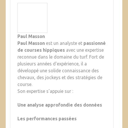
Paul Masson
Paul Masson
est un analyste et
passionné
de courses hippiques
avec une expertise
reconnue dans le domaine du turf. Fort de
plusieurs années d'expérience, il a
développé une solide connaissance des
chevaux, des jockeys et des stratégies de
course.
Son expertise s'appuie sur :
Une analyse approfondie des données
Les performances passées