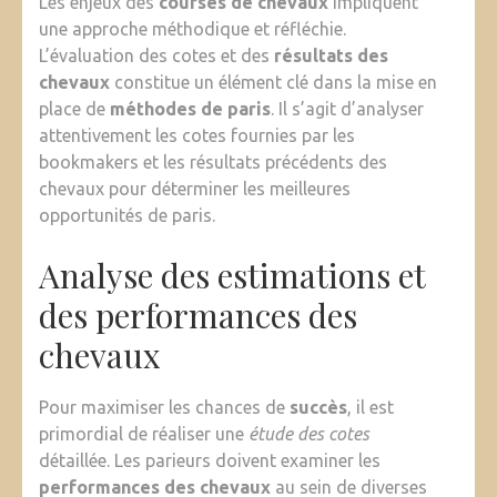
Les enjeux des
courses de chevaux
impliquent
une approche méthodique et réfléchie.
L’évaluation des cotes et des
résultats des
chevaux
constitue un élément clé dans la mise en
place de
méthodes de paris
. Il s’agit d’analyser
attentivement les cotes fournies par les
bookmakers et les résultats précédents des
chevaux pour déterminer les meilleures
opportunités de paris.
Analyse des estimations et
des performances des
chevaux
Pour maximiser les chances de
succès
, il est
primordial de réaliser une
étude des cotes
détaillée. Les parieurs doivent examiner les
performances des chevaux
au sein de diverses