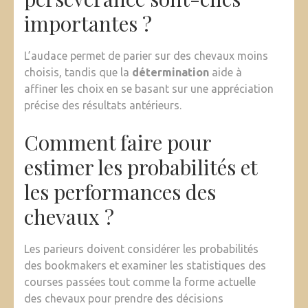
importantes ?
L’audace permet de parier sur des chevaux moins
choisis, tandis que la
détermination
aide à
affiner les choix en se basant sur une appréciation
précise des résultats antérieurs.
Comment faire pour
estimer les probabilités et
les performances des
chevaux ?
Les parieurs doivent considérer les probabilités
des bookmakers et examiner les statistiques des
courses passées tout comme la forme actuelle
des chevaux pour prendre des décisions