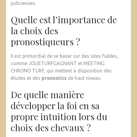
judicieuses.
Quelle est l’importance de
la choix des
pronostiqueurs ?
Il est primordial de se baser sur des sites fiables,
comme JOLIETURFGAGNANT et MEETING
CHRONO TURF, qui mettent à disposition des
études et des
pronostics
de haut niveau.
De quelle manière
développer la foi en sa
propre intuition lors du
choix des chevaux ?