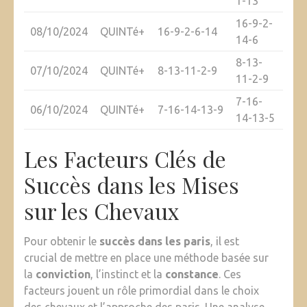
1-13
16-9-2-
08/10/2024
QUINTé+
16-9-2-6-14
14-6
8-13-
07/10/2024
QUINTé+
8-13-11-2-9
11-2-9
7-16-
06/10/2024
QUINTé+
7-16-14-13-9
14-13-5
Les Facteurs Clés de
Succès dans les Mises
sur les Chevaux
Pour obtenir le
succès dans les paris
, il est
crucial de mettre en place une méthode basée sur
la
conviction
, l’instinct et la
constance
. Ces
facteurs jouent un rôle primordial dans le choix