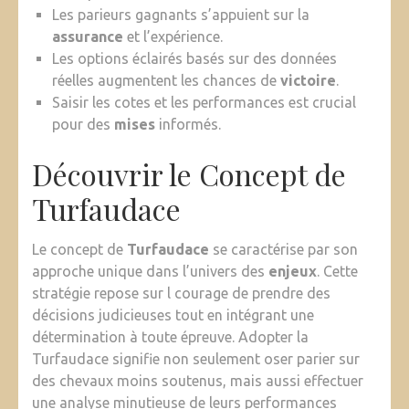
Les parieurs gagnants s’appuient sur la
assurance
et l’expérience.
Les options éclairés basés sur des données
réelles augmentent les chances de
victoire
.
Saisir les cotes et les performances est crucial
pour des
mises
informés.
Découvrir le Concept de
Turfaudace
Le concept de
Turfaudace
se caractérise par son
approche unique dans l’univers des
enjeux
. Cette
stratégie repose sur l courage de prendre des
décisions judicieuses tout en intégrant une
détermination à toute épreuve. Adopter la
Turfaudace signifie non seulement oser parier sur
des chevaux moins soutenus, mais aussi effectuer
une analyse minutieuse de leurs performances