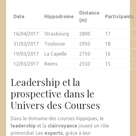
Distance
Date
Hippodrome
Participants
(m)
16/04/2017
Strasbourg
2800
17
31/03/2017
Toulouse
2950
18
19/03/2017
La Capelle
2750
16
12/03/2017
Reims
2550
15
Leadership et la
prospective dans le
Univers des Courses
Dans le domaine des courses hippiques, le
leadership
et la
clairvoyance
jouent un rôle
primordial. Les
experts
, grâce à leur