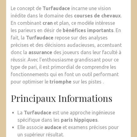
Le concept de
Turfaudace
incarne une vision
inédite dans le domaine des
courses de chevaux
.
En combinant
cran
et plan, ce modèle intéresse
les parieurs en désir de
bénéfices importants
. En
fait, la
Turfaudace
repose sur des analyses
précises et des décisions audacieuses, accentuant
donc la
assurance
des joueurs dans leur faculté à
réussir. Avec l’enthousiasme grandissant pour ce
type de pari, il est primordial de comprendre les
fonctionnements qui en font un outil performant
pour optimiser le
triomphe
sur les pistes .
Principaux Informations
La
Turfaudace
est une approche ingénieuse
spécifique dans les
paris hippiques
.
Elle associe
audace
et examens précises pour
un supérieur résultat.