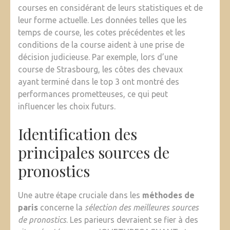
courses en considérant de leurs statistiques et de
leur forme actuelle. Les données telles que les
temps de course, les cotes précédentes et les
conditions de la course aident à une prise de
décision judicieuse. Par exemple, lors d’une
course de Strasbourg, les côtes des chevaux
ayant terminé dans le top 3 ont montré des
performances prometteuses, ce qui peut
influencer les choix futurs.
Identification des
principales sources de
pronostics
Une autre étape cruciale dans les
méthodes de
paris
concerne la
sélection des meilleures sources
de pronostics
. Les parieurs devraient se fier à des