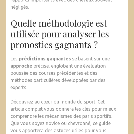
négligés.
Quelle méthodologie est
utilisée pour analyser les
pronostics gagnants ?
Les
prédictions gagnantes
se basent sur une
approche
précise, englobant une évaluation
poussée des courses précédentes et des
méthodes particulières développées par des
experts.
Découvrez au cœur du monde du sport. Cet
article complet vous donnera les clés pour mieux
comprendre les mécanismes des paris sportifs.
Que vous soyez novice ou chevronné, ce guide
vous apportera des astuces utiles pour vous