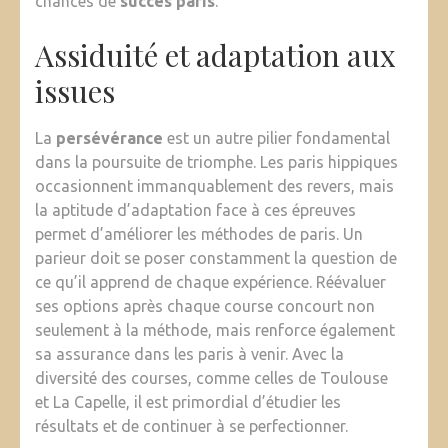
chances de
succès paris
.
Assiduité et adaptation aux
issues
La
persévérance
est un autre pilier fondamental
dans la poursuite de triomphe. Les paris hippiques
occasionnent immanquablement des revers, mais
la aptitude d’adaptation face à ces épreuves
permet d’améliorer les méthodes de paris. Un
parieur doit se poser constamment la question de
ce qu’il apprend de chaque expérience. Réévaluer
ses options après chaque course concourt non
seulement à la méthode, mais renforce également
sa assurance dans les paris à venir. Avec la
diversité des courses, comme celles de Toulouse
et La Capelle, il est primordial d’étudier les
résultats et de continuer à se perfectionner.