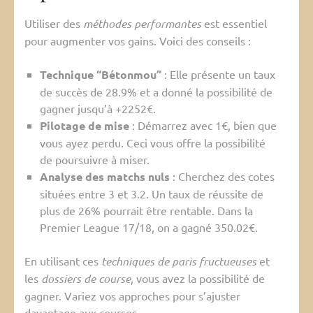
Utiliser des
méthodes performantes
est essentiel
pour augmenter vos gains. Voici des conseils :
Technique “Bétonmou”
: Elle présente un taux
de succès de 28.9% et a donné la possibilité de
gagner jusqu’à +2252€.
Pilotage de mise
: Démarrez avec 1€, bien que
vous ayez perdu. Ceci vous offre la possibilité
de poursuivre à miser.
Analyse des matchs nuls
: Cherchez des cotes
situées entre 3 et 3.2. Un taux de réussite de
plus de 26% pourrait être rentable. Dans la
Premier League 17/18, on a gagné 350.02€.
En utilisant ces
techniques de paris fructueuses
et
les
dossiers de course
, vous avez la possibilité de
gagner. Variez vos approches pour s’ajuster
davantage aux courses.