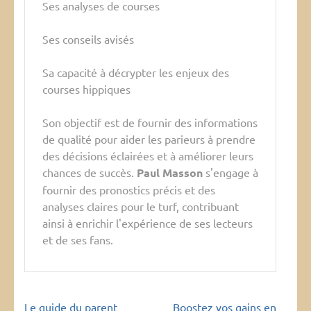
Ses analyses de courses
Ses conseils avisés
Sa capacité à décrypter les enjeux des
courses hippiques
Son objectif est de fournir des informations
de qualité pour aider les parieurs à prendre
des décisions éclairées et à améliorer leurs
chances de succès.
Paul Masson
s'engage à
fournir des pronostics précis et des
analyses claires pour le turf, contribuant
ainsi à enrichir l'expérience de ses lecteurs
et de ses fans.
Navigation
Le guide du parent
Boostez vos gains en