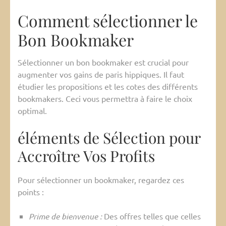
Comment sélectionner le
Bon Bookmaker
Sélectionner un bon bookmaker est crucial pour
augmenter vos gains de paris hippiques. Il faut
étudier les propositions et les cotes des différents
bookmakers. Ceci vous permettra à faire le choix
optimal.
éléments de Sélection pour
Accroître Vos Profits
Pour sélectionner un bookmaker, regardez ces
points :
Prime de bienvenue :
Des offres telles que celles