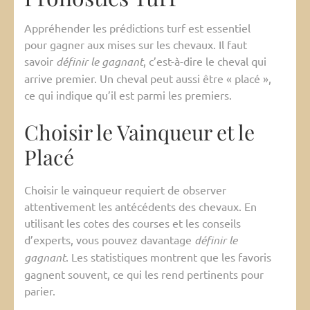
Appréhender les prédictions turf est essentiel
pour gagner aux mises sur les chevaux. Il faut
savoir
définir le gagnant
, c’est-à-dire le cheval qui
arrive premier. Un cheval peut aussi être « placé »,
ce qui indique qu’il est parmi les premiers.
Choisir le Vainqueur et le
Placé
Choisir le vainqueur requiert de observer
attentivement les antécédents des chevaux. En
utilisant les cotes des courses et les conseils
d’experts, vous pouvez davantage
définir le
gagnant
. Les statistiques montrent que les favoris
gagnent souvent, ce qui les rend pertinents pour
parier.