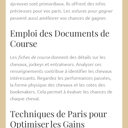
épreuves
sont primordiaux. Ils offrent des infos
précieuses pour vos paris. Les
astuces pour gagner
peuvent aussi améliorer vos chances de gagner.
Emploi des Documents de
Course
Les
fiches de course
donnent des détails sur les
chevaux, jockeys et entraîneurs. Analyser ces
renseignements contribue à identifier les chevaux
intéressants. Regardez les performances passées,
la forme physique des chevaux et les cotes des
bookmakers. Cela permet à évaluer les chances de
chaque cheval.
Techniques de Paris pour
Optimiser les Gains