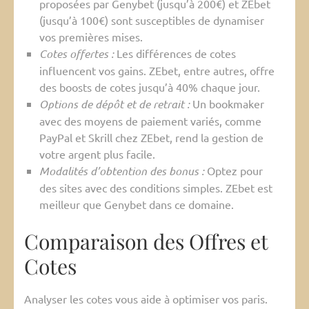
proposées par Genybet (jusqu’à 200€) et ZEbet
(jusqu’à 100€) sont susceptibles de dynamiser
vos premières mises.
Cotes offertes :
Les différences de cotes
influencent vos gains. ZEbet, entre autres, offre
des boosts de cotes jusqu’à 40% chaque jour.
Options de dépôt et de retrait :
Un bookmaker
avec des moyens de paiement variés, comme
PayPal et Skrill chez ZEbet, rend la gestion de
votre argent plus facile.
Modalités d’obtention des bonus :
Optez pour
des sites avec des conditions simples. ZEbet est
meilleur que Genybet dans ce domaine.
Comparaison des Offres et
Cotes
Analyser les cotes vous aide à optimiser vos paris.