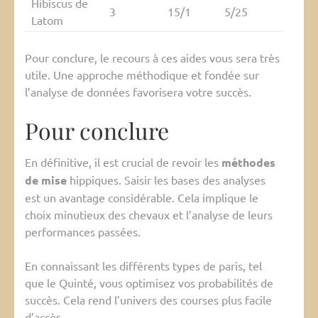
Hibiscus de
3
15/1
5/25
Latom
Pour conclure, le recours à ces aides vous sera très
utile. Une approche méthodique et fondée sur
l’analyse de données favorisera votre succès.
Pour conclure
En définitive, il est crucial de revoir les
méthodes
de mise
hippiques. Saisir les bases des analyses
est un avantage considérable. Cela implique le
choix minutieux des chevaux et l’analyse de leurs
performances passées.
En connaissant les différents types de paris, tel
que le Quinté, vous optimisez vos probabilités de
succès. Cela rend l’univers des courses plus facile
d’accès.