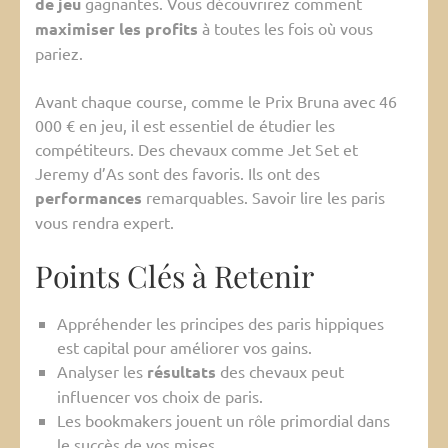
de jeu
gagnantes. Vous découvrirez comment
maximiser les profits
à toutes les fois où vous
pariez.
Avant chaque course, comme le Prix Bruna avec 46
000 € en jeu, il est essentiel de étudier les
compétiteurs. Des chevaux comme Jet Set et
Jeremy d’As sont des favoris. Ils ont des
performances
remarquables. Savoir lire les paris
vous rendra expert.
Points Clés à Retenir
Appréhender les principes des paris hippiques
est capital pour améliorer vos gains.
Analyser les
résultats
des chevaux peut
influencer vos choix de paris.
Les bookmakers jouent un rôle primordial dans
le succès de vos mises.