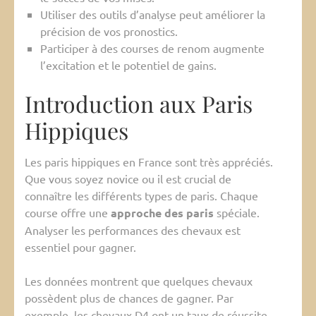
Utiliser des outils d’analyse peut améliorer la
précision de vos pronostics.
Participer à des courses de renom augmente
l’excitation et le potentiel de gains.
Introduction aux Paris
Hippiques
Les paris hippiques en France sont très appréciés.
Que vous soyez novice ou il est crucial de
connaître les différents types de paris. Chaque
course offre une
approche des paris
spéciale.
Analyser les performances des chevaux est
essentiel pour gagner.
Les données montrent que quelques chevaux
possèdent plus de chances de gagner. Par
exemple, les chevaux D4 ont un taux de réussite