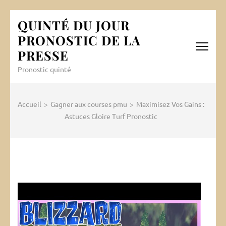
Aller
QUINTÉ DU JOUR
au
PRONOSTIC DE LA
contenu
(Pressez
PRESSE
Entrée)
Pronostic quinté
Accueil
>
Gagner aux courses pmu
>
Maximisez Vos Gains :
Astuces Gloire Turf Pronostic