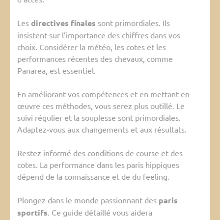
Les
directives finales
sont primordiales. Ils
insistent sur l’importance des chiffres dans vos
choix. Considérer la météo, les cotes et les
performances récentes des chevaux, comme
Panarea, est essentiel.
En améliorant vos compétences et en mettant en
œuvre ces méthodes, vous serez plus outillé. Le
suivi régulier et la souplesse sont primordiales.
Adaptez-vous aux changements et aux résultats.
Restez informé des conditions de course et des
cotes. La performance dans les paris hippiques
dépend de la connaissance et de du feeling.
Plongez dans le monde passionnant des
paris
sportifs
. Ce guide détaillé vous aidera