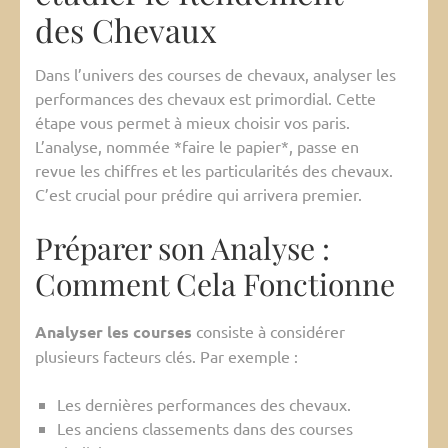
des Chevaux
Dans l’univers des courses de chevaux, analyser les
performances des chevaux est primordial. Cette
étape vous permet à mieux choisir vos paris.
L’analyse, nommée *faire le papier*, passe en
revue les chiffres et les particularités des chevaux.
C’est crucial pour prédire qui arrivera premier.
Préparer son Analyse :
Comment Cela Fonctionne
Analyser les courses
consiste à considérer
plusieurs facteurs clés. Par exemple :
Les dernières performances des chevaux.
Les anciens classements dans des courses