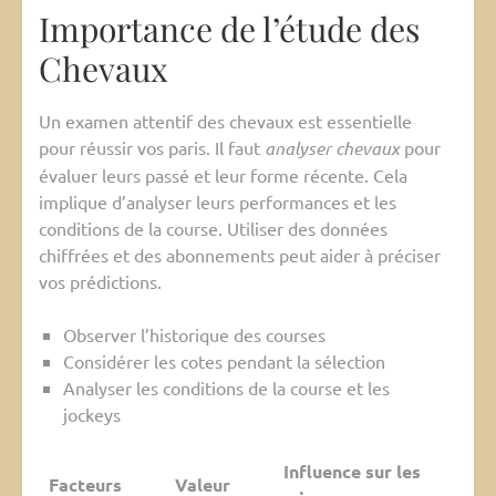
Importance de l’étude des
Chevaux
Un examen attentif des chevaux est essentielle
pour réussir vos paris. Il faut
analyser chevaux
pour
évaluer leurs passé et leur forme récente. Cela
implique d’analyser leurs performances et les
conditions de la course. Utiliser des données
chiffrées et des abonnements peut aider à préciser
vos prédictions.
Observer l’historique des courses
Considérer les cotes pendant la sélection
Analyser les conditions de la course et les
jockeys
Influence sur les
Facteurs
Valeur