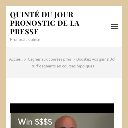
Aller
QUINTÉ DU JOUR
au
PRONOSTIC DE LA
contenu
(Pressez
PRESSE
Entrée)
Pronostic quinté
Accueil
>
Gagner aux courses pmu
>
Boostez vos gains: Joli
turf gagnants en courses hippiques