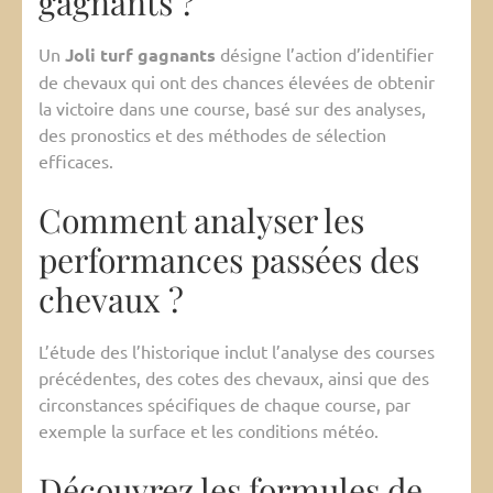
gagnants ?
Un
Joli turf gagnants
désigne l’action d’identifier
de chevaux qui ont des chances élevées de obtenir
la victoire dans une course, basé sur des analyses,
des pronostics et des méthodes de sélection
efficaces.
Comment analyser les
performances passées des
chevaux ?
L’étude des l’historique inclut l’analyse des courses
précédentes, des cotes des chevaux, ainsi que des
circonstances spécifiques de chaque course, par
exemple la surface et les conditions météo.
Découvrez les formules de