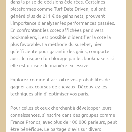
dans la prise de décisions éclairées. Certaines
plateformes comme Turf Data Driven, qui ont
généré plus de 211 € de gains nets, prouvent
l’importance d’analyser les performances passées.
En confrontant les cotes affichées par divers
bookmakers, il est possible d’identifier la cote la
plus favorable. La méthode du surebet, bien
qu’efficiente pour garantir des gains, comporte
aussi le risque d’un blocage par les bookmakers si
elle est utilisée de manière excessive.
Explorez comment accroître vos probabilités de
gagner aux courses de chevaux. Découvrez les
techniques afin d’ optimiser vos paris.
Pour celles et ceux cherchant à développer leurs
connaissances, s’inscrire dans des groupes comme
France Pronos, avec plus de 100 000 parieurs, peut
être bénéfique. Le partage d’avis sur divers