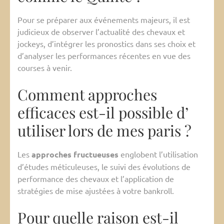
Pour se préparer aux événements majeurs, il est
judicieux de observer l’actualité des chevaux et
jockeys, d’intégrer les pronostics dans ses choix et
d’analyser les performances récentes en vue des
courses à venir.
Comment approches
efficaces est-il possible d’
utiliser lors de mes paris ?
Les
approches fructueuses
englobent l’utilisation
d’études méticuleuses, le suivi des évolutions de
performance des chevaux et l’application de
stratégies de mise ajustées à votre bankroll.
Pour quelle raison est-il