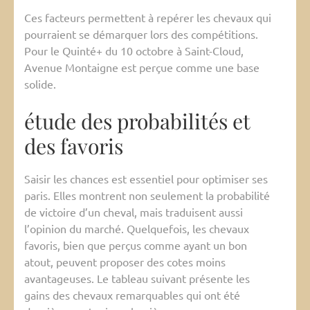
Ces facteurs permettent à repérer les chevaux qui
pourraient se démarquer lors des compétitions.
Pour le Quinté+ du 10 octobre à Saint-Cloud,
Avenue Montaigne est perçue comme une base
solide.
étude des probabilités et
des favoris
Saisir les chances est essentiel pour optimiser ses
paris. Elles montrent non seulement la probabilité
de victoire d’un cheval, mais traduisent aussi
l’opinion du marché. Quelquefois, les chevaux
favoris, bien que perçus comme ayant un bon
atout, peuvent proposer des cotes moins
avantageuses. Le tableau suivant présente les
gains des chevaux remarquables qui ont été