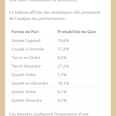
Ce tableau affiche des statistiques clés provenant
de l’analyse des performances :
Forme de Pari
Probabilité de Gain
Simple Gagnant
79,6%
Couplé à l’Arrivée
57,2%
Tiercé en Ordre
8,5%
Tiercé Désordre
27,2%
Quarté Ordre
1,7%
Quarté en Désordre
18,1%
Quinté Ordre
0,1%
Quinté Désordre
9,7%
Ces données soulignent l’importance d’une