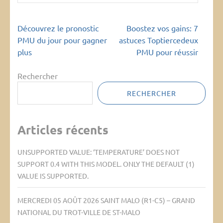
Navigation
Découvrez le pronostic
Boostez vos gains: 7
de
PMU du jour pour gagner
astuces Toptiercedeux
l’article
plus
PMU pour réussir
Rechercher
RECHERCHER
Articles récents
UNSUPPORTED VALUE: ‘TEMPERATURE’ DOES NOT
SUPPORT 0.4 WITH THIS MODEL. ONLY THE DEFAULT (1)
VALUE IS SUPPORTED.
MERCREDI 05 AOÛT 2026 SAINT MALO (R1-C5) – GRAND
NATIONAL DU TROT-VILLE DE ST-MALO