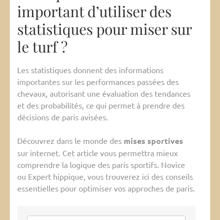
important d’utiliser des
statistiques pour miser sur
le turf ?
Les statistiques donnent des informations
importantes sur les performances passées des
chevaux, autorisant une évaluation des tendances
et des probabilités, ce qui permet à prendre des
décisions de paris avisées.
Découvrez dans le monde des
mises sportives
sur internet. Cet article vous permettra mieux
comprendre la logique des paris sportifs. Novice
ou Expert hippique, vous trouverez ici des conseils
essentielles pour optimiser vos approches de paris.