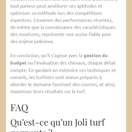
tout parieur peut améliorer ses aptitudes et
optimiser sa méthode lors des compétitions
équestres. L’examen des performances récentes,
de même que la connaissance des caractéristiques
des montures, représente une assise fiable pour
des enjeux judicieux.
En conclusion, qu’il s’agisse avec la
gestion du
budget
ou l’évaluation des chevaux, chaque détail
compte. En gardant en mémoire ces techniques et
conseils, les turfistes sont mieux préparés à
aborder le domaine fascinant des courses, et ainsi,
maximiser leurs résultats sur le turf.
FAQ
Qu’est-ce qu’un Joli turf