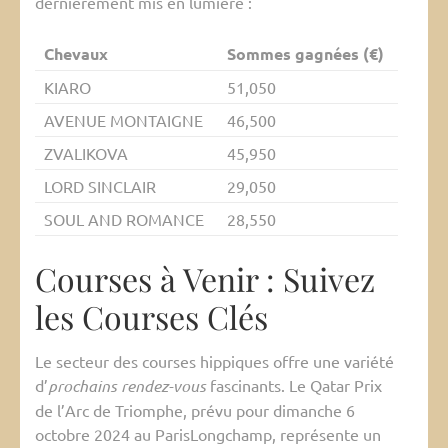
dernièrement mis en lumière :
Chevaux
Sommes gagnées (€)
KIARO
51,050
AVENUE MONTAIGNE
46,500
ZVALIKOVA
45,950
LORD SINCLAIR
29,050
SOUL AND ROMANCE
28,550
Courses à Venir : Suivez
les Courses Clés
Le secteur des courses hippiques offre une variété
d’
prochains rendez-vous
fascinants. Le Qatar Prix
de l’Arc de Triomphe, prévu pour dimanche 6
octobre 2024 au ParisLongchamp, représente un