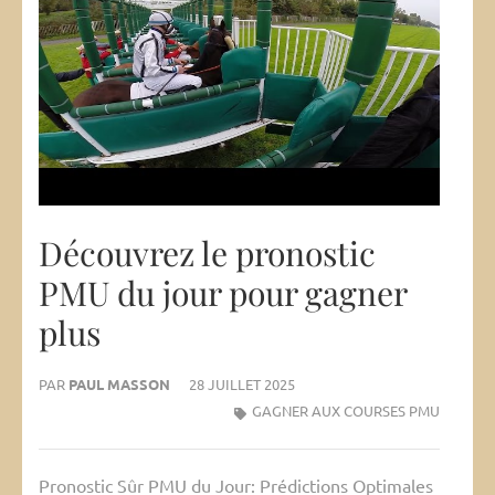
Découvrez le pronostic
PMU du jour pour gagner
plus
PAR
PAUL MASSON
28 JUILLET 2025
GAGNER AUX COURSES PMU
Pronostic Sûr PMU du Jour: Prédictions Optimales