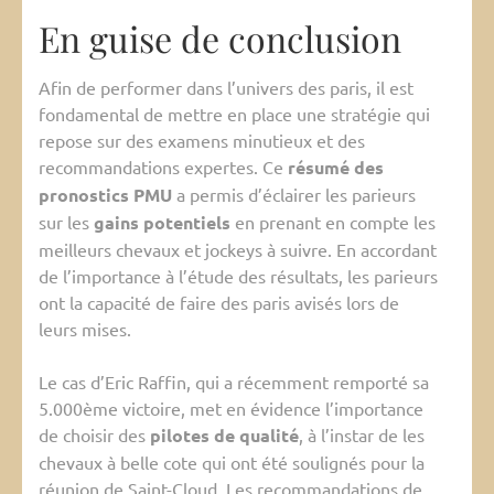
En guise de conclusion
Afin de performer dans l’univers des paris, il est
fondamental de mettre en place une stratégie qui
repose sur des examens minutieux et des
recommandations expertes. Ce
résumé des
pronostics PMU
a permis d’éclairer les parieurs
sur les
gains potentiels
en prenant en compte les
meilleurs chevaux et jockeys à suivre. En accordant
de l’importance à l’étude des résultats, les parieurs
ont la capacité de faire des paris avisés lors de
leurs mises.
Le cas d’Eric Raffin, qui a récemment remporté sa
5.000ème victoire, met en évidence l’importance
de choisir des
pilotes de qualité
, à l’instar de les
chevaux à belle cote qui ont été soulignés pour la
réunion de Saint-Cloud. Les recommandations de