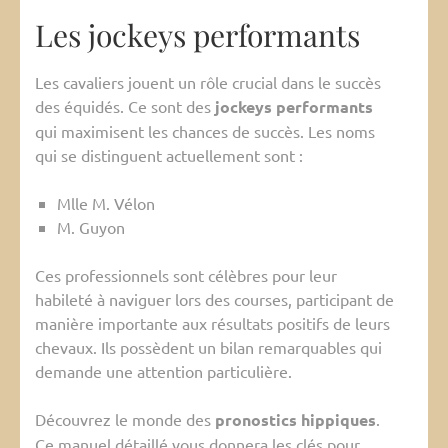
Les jockeys performants
Les cavaliers jouent un rôle crucial dans le succès
des équidés. Ce sont des
jockeys performants
qui maximisent les chances de succès. Les noms
qui se distinguent actuellement sont :
Mlle M. Vélon
M. Guyon
Ces professionnels sont célèbres pour leur
habileté à naviguer lors des courses, participant de
manière importante aux résultats positifs de leurs
chevaux. Ils possèdent un bilan remarquables qui
demande une attention particulière.
Découvrez le monde des
pronostics hippiques
.
Ce manuel détaillé vous donnera les clés pour