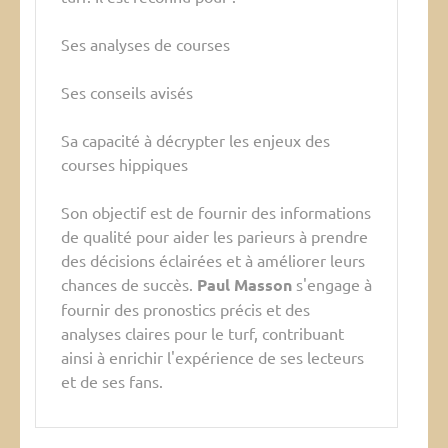
Ses analyses de courses
Ses conseils avisés
Sa capacité à décrypter les enjeux des
courses hippiques
Son objectif est de fournir des informations
de qualité pour aider les parieurs à prendre
des décisions éclairées et à améliorer leurs
chances de succès.
Paul Masson
s'engage à
fournir des pronostics précis et des
analyses claires pour le turf, contribuant
ainsi à enrichir l'expérience de ses lecteurs
et de ses fans.