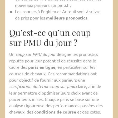
nouveaux parieurs sur pmu.fr.
Les courses à Enghien et Auteuil sont à suivre
de près pour les
meilleurs pronostics
.
Qu’est-ce qu’un coup
sur PMU du jour ?
Un
coup sur PMU du jour
désigne les pronostics
réputés pour leur potentiel de réussite dans le
cadre des
paris en ligne
, en particulier sur les
courses de chevaux. Ces recommandations ont
pour objectif de fournir aux parieurs une
clarification du terme coup sur pmu
claire, afin de
leur permettre d’optimiser leurs choix avant de
placer leurs mises. Chaque paris se base sur une
analyse rigoureuse des performances passées des
chevaux, des
conditions de course
et des cotes.