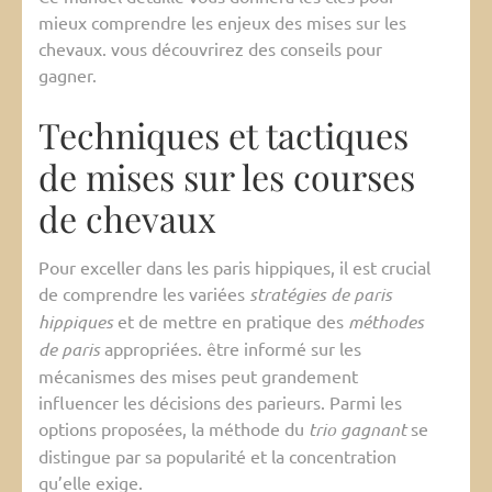
mieux comprendre les enjeux des mises sur les
chevaux. vous découvrirez des conseils pour
gagner.
Techniques et tactiques
de mises sur les courses
de chevaux
Pour exceller dans les paris hippiques, il est crucial
de comprendre les variées
stratégies de paris
hippiques
et de mettre en pratique des
méthodes
de paris
appropriées. être informé sur les
mécanismes des mises peut grandement
influencer les décisions des parieurs. Parmi les
options proposées, la méthode du
trio gagnant
se
distingue par sa popularité et la concentration
qu’elle exige.