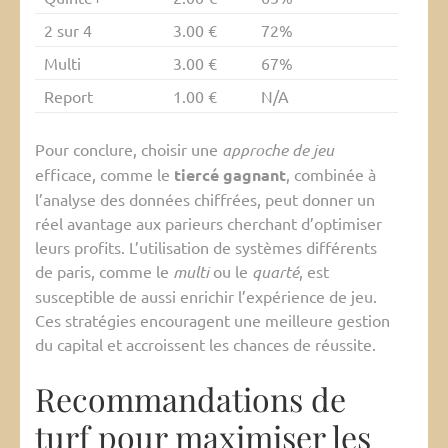
2 sur 4
3.00 €
72%
Multi
3.00 €
67%
Report
1.00 €
N/A
Pour conclure, choisir une
approche de jeu
efficace, comme le
tiercé gagnant
, combinée à
l’analyse des données chiffrées, peut donner un
réel avantage aux parieurs cherchant d’optimiser
leurs profits. L’utilisation de systèmes différents
de paris, comme le
multi
ou le
quarté
, est
susceptible de aussi enrichir l’expérience de jeu.
Ces stratégies encouragent une meilleure gestion
du capital et accroissent les chances de réussite.
Recommandations de
turf pour maximiser les