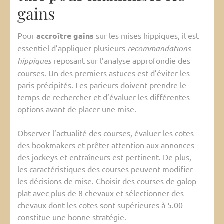
gains
Pour
accroître gains
sur les mises hippiques, il est
essentiel d’appliquer plusieurs
recommandations
hippiques
reposant sur l’analyse approfondie des
courses. Un des premiers astuces est d’éviter les
paris précipités. Les parieurs doivent prendre le
temps de rechercher et d’évaluer les différentes
options avant de placer une mise.
Observer l’actualité des courses, évaluer les cotes
des bookmakers et prêter attention aux annonces
des jockeys et entraîneurs est pertinent. De plus,
les caractéristiques des courses peuvent modifier
les décisions de mise. Choisir des courses de galop
plat avec plus de 8 chevaux et sélectionner des
chevaux dont les cotes sont supérieures à 5.00
constitue une bonne stratégie.