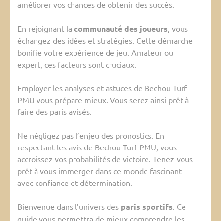
améliorer vos chances de obtenir des succès.
En rejoignant la
communauté des joueurs
, vous
échangez des idées et stratégies. Cette démarche
bonifie votre expérience de jeu. Amateur ou
expert, ces facteurs sont cruciaux.
Employer les analyses et astuces de Bechou Turf
PMU vous prépare mieux. Vous serez ainsi prêt à
faire des paris avisés.
Ne négligez pas l’enjeu des pronostics. En
respectant les avis de Bechou Turf PMU, vous
accroissez vos probabilités de victoire. Tenez-vous
prêt à vous immerger dans ce monde fascinant
avec confiance et détermination.
Bienvenue dans l’univers des
paris sportifs
. Ce
guide vous permettra de mieux comprendre les