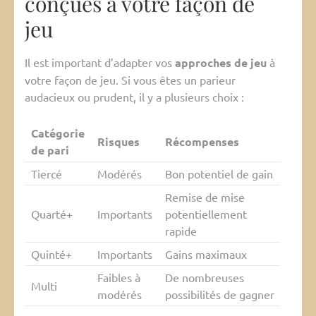
conçues à votre façon de
jeu
Il est important d’adapter vos
approches de jeu
à
votre façon de jeu. Si vous êtes un parieur
audacieux ou prudent, il y a plusieurs choix :
Catégorie
Risques
Récompenses
de pari
Tiercé
Modérés
Bon potentiel de gain
Remise de mise
Quarté+
Importants
potentiellement
rapide
Quinté+
Importants
Gains maximaux
Faibles à
De nombreuses
Multi
modérés
possibilités de gagner