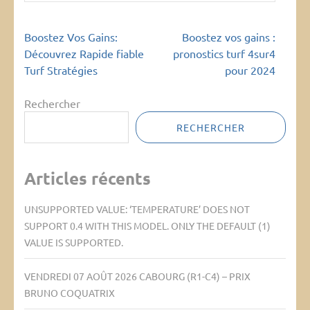
Navigation
Boostez Vos Gains:
Boostez vos gains :
de
Découvrez Rapide fiable
pronostics turf 4sur4
l’article
Turf Stratégies
pour 2024
Rechercher
RECHERCHER
Articles récents
UNSUPPORTED VALUE: ‘TEMPERATURE’ DOES NOT
SUPPORT 0.4 WITH THIS MODEL. ONLY THE DEFAULT (1)
VALUE IS SUPPORTED.
VENDREDI 07 AOÛT 2026 CABOURG (R1-C4) – PRIX
BRUNO COQUATRIX