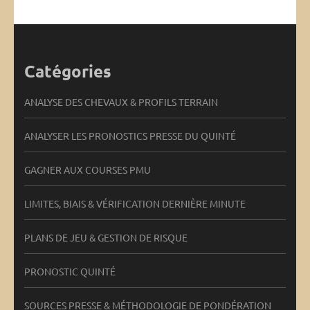
Catégories
ANALYSE DES CHEVAUX & PROFILS TERRAIN
ANALYSER LES PRONOSTICS PRESSE DU QUINTÉ
GAGNER AUX COURSES PMU
LIMITES, BIAIS & VÉRIFICATION DERNIÈRE MINUTE
PLANS DE JEU & GESTION DE RISQUE
PRONOSTIC QUINTÉ
SOURCES PRESSE & MÉTHODOLOGIE DE PONDÉRATION