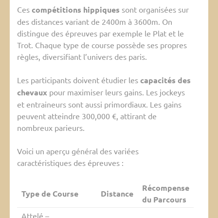
Ces
compétitions hippiques
sont organisées sur
des distances variant de 2400m à 3600m. On
distingue des épreuves par exemple le Plat et le
Trot. Chaque type de course possède ses propres
règles, diversifiant l’univers des paris.
Les participants doivent étudier les
capacités des
chevaux
pour maximiser leurs gains. Les jockeys
et entraineurs sont aussi primordiaux. Les gains
peuvent atteindre 300,000 €, attirant de
nombreux parieurs.
Voici un aperçu général des variées
caractéristiques des épreuves :
Récompense
Type de Course
Distance
du Parcours
Attelé –