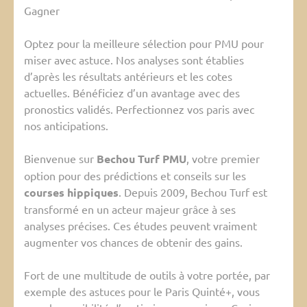
Gagner
Optez pour la meilleure sélection pour PMU pour
miser avec astuce. Nos analyses sont établies
d’après les résultats antérieurs et les cotes
actuelles. Bénéficiez d’un avantage avec des
pronostics validés. Perfectionnez vos paris avec
nos anticipations.
Bienvenue sur
Bechou Turf PMU
, votre premier
option pour des prédictions et conseils sur les
courses hippiques
. Depuis 2009, Bechou Turf est
transformé en un acteur majeur grâce à ses
analyses précises. Ces études peuvent vraiment
augmenter vos chances de obtenir des gains.
Fort de une multitude de outils à votre portée, par
exemple des astuces pour le Paris Quinté+, vous