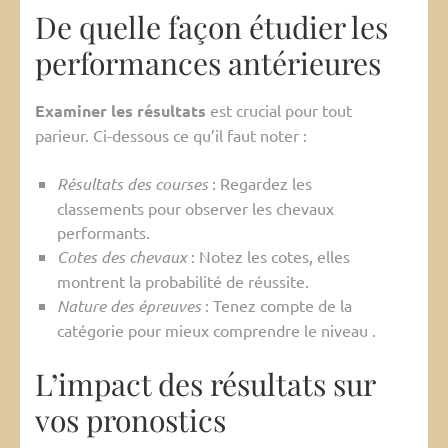
De quelle façon étudier les
performances antérieures
Examiner les résultats
est crucial pour tout
parieur. Ci-dessous ce qu’il faut noter :
Résultats des courses
: Regardez les
classements pour observer les chevaux
performants.
Cotes des chevaux
: Notez les cotes, elles
montrent la probabilité de réussite.
Nature des épreuves
: Tenez compte de la
catégorie pour mieux comprendre le niveau .
L’impact des résultats sur
vos pronostics