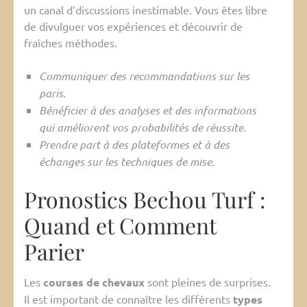
un canal d’discussions inestimable. Vous êtes libre
de divulguer vos expériences et découvrir de
fraîches méthodes.
Communiquer des recommandations sur les
paris.
Bénéficier à des analyses et des informations
qui améliorent vos probabilités de réussite.
Prendre part à des plateformes et à des
échanges sur les techniques de mise.
Pronostics Bechou Turf :
Quand et Comment
Parier
Les
courses de chevaux
sont pleines de surprises.
Il est important de connaître les différents
types