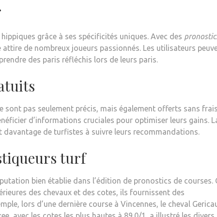
hippiques grâce à ses spécificités uniques. Avec des
pronostic
e attire de nombreux joueurs passionnés. Les utilisateurs peuv
endre des paris réfléchis lors de leurs paris.
atuits
 sont pas seulement précis, mais également offerts sans frais
bénéficier d’informations cruciales pour optimiser leurs gains. L
sent davantage de turfistes à suivre leurs recommandations.
tiqueurs turf
putation bien établie dans l’édition de pronostics de courses.
ieures des chevaux et des cotes, ils fournissent des
ple, lors d’une dernière course à Vincennes, le cheval Gericau
e, avec les cotes les plus hautes à 89.0/1, a illustré les divers