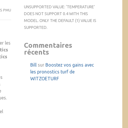
UNSUPPORTED VALUE: ‘TEMPERATURE’
S PMU
DOES NOT SUPPORT 0.4 WITH THIS
MODEL. ONLY THE DEFAULT (1) VALUE IS
SUPPORTED.
er les
Commentaires
tics
récents
tics
Bill
sur
Boostez vos gains avec
les pronostics turf de
es
WITZOETURF
s
e
ues.
el