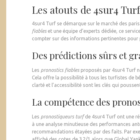
Les atouts de 4sur4 Turf
4sur4 Turf se démarque sur le marché des paris 
fiables
et une équipe d’experts dédiée, ce servic
compter sur des informations pertinentes pour pr
Des prédictions sûrs et gr
Les
pronostics fiables
proposés par 4sur4 Turf ne
Cela offre la possibilité à tous les turfistes de 
clarté et l’accessibilité sont les clés qui pous
La compétence des pronos
Les
pronostiqueurs turf
de 4sur4 Turf ont une ré
à une analyse minutieuse des performances antér
recommandations étayées par des faits. Par exem
affiché des cotes de 3.2/1 alors que Global Yanke