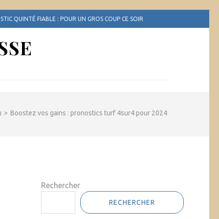
TIC QUINTÉ FIABLE : POUR UN GROS COUP CE SOIR
SSE
u
>
Boostez vos gains : pronostics turf 4sur4 pour 2024
Rechercher
RECHERCHER