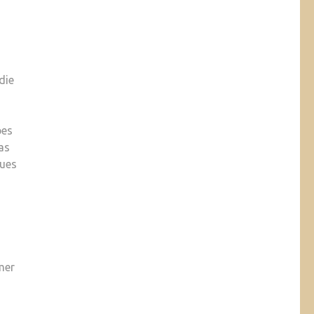
die
pes
as
ques
mer