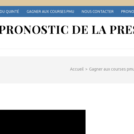
 DU QUINTÉ
GAGNER AUX COURSES PMU
NOUS CONTACTER
PRONOS
 PRONOSTIC DE LA PRE
Accueil
>
Gagner aux courses pm