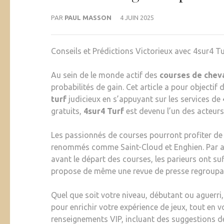
PAR
PAUL MASSON
4 JUIN 2025
Conseils et Prédictions Victorieux avec 4sur4 Tu
Au sein de le monde actif des
courses de chev
probabilités de gain. Cet article a pour objecti
turf
judicieux en s’appuyant sur les services de
gratuits,
4sur4 Turf
est devenu l’un des acteurs 
Les passionnés de courses pourront profiter d
renommés comme Saint-Cloud et Enghien. Par ail
avant le départ des courses, les parieurs ont s
propose de même une revue de presse regroupan
Quel que soit votre niveau, débutant ou aguer
pour enrichir votre expérience de jeux, tout en
renseignements VIP, incluant des suggestions d