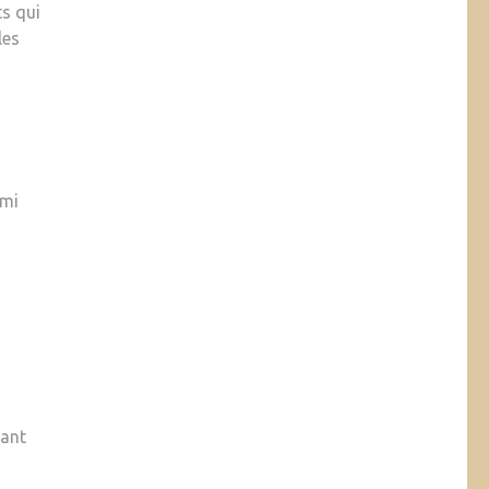
ts qui
les
rmi
sant