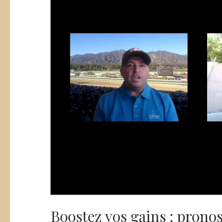
Boostez vos gains : prono