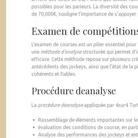
possibles pour les parieurs. La diversité des co
de 70,000€, souligne l’importance de s’appuyer 
Examen de compétitions
L’examen de courses est un pilier essentiel pour
une
méthode d’analyse
structurée qui permet d’
efficace. Cette méthode repose sur plusieurs cr
antécédents des jockeys, ainsi que l’état de la 
cohérents et fiables.
Procédure deanalyse
La
procédure deanalyse
appliquée par 4sur4 Turf
Rassemblage de éléments importantes sur le
évaluation des conditions de course, en particu
Analyse des performances des jockeys et entr