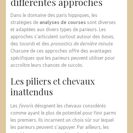
différentes approches
Dans le domaine des paris hippiques, les
stratégies de
analyses de courses
sont diverses
et adaptées aux divers types de parieurs. Les
approches s’articulent surtout autour des
bases
,
des
tocards
et des
pronostics de dernière minute
.
Chacune de ces approches offre des avantages
spécifiques que les parieurs peuvent utiliser pour
accroître leurs chances de succès.
Les piliers et chevaux
inattendus
Les
favoris
désignent les chevaux considérés
comme ayant le plus de potentiel pour finir parmi
les premiers. Ils incarnent un choix sûr sur lequel
les parieurs peuvent s’appuyer. Par ailleurs, les