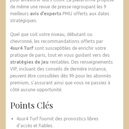
de même une revue de presse regroupant les 9
meilleurs
avis d’experts
PMU offerts aux dates
stratégiques.
Quel que soit votre niveau, débutant ou
chevronné, les recommandations offerts par
4sur4 Turf
sont susceptibles de enrichir votre
pratique de paris, tout en vous guidant vers des
stratégies de jeu
rentables. Des renseignements
VIP, incluant des conseils de dernière instance,
peuvent être consultées dès 9h pour les abonnés
premium, s’assurant ainsi que vous ne passiez à
côté aucune opportunité.
Points Clés
4sur4 Turf fournit des pronostics libres
d’accès et fiables.