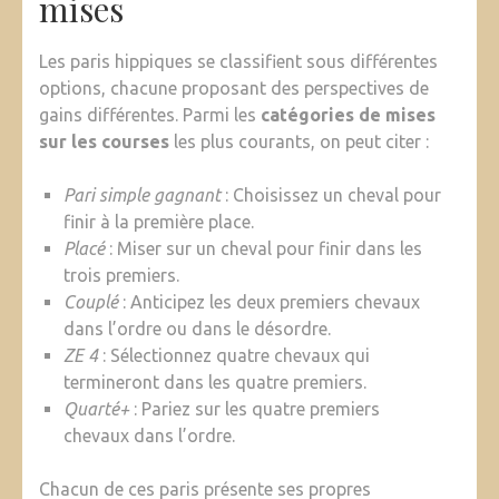
mises
Les paris hippiques se classifient sous différentes
options, chacune proposant des perspectives de
gains différentes. Parmi les
catégories de mises
sur les courses
les plus courants, on peut citer :
Pari simple gagnant
: Choisissez un cheval pour
finir à la première place.
Placé
: Miser sur un cheval pour finir dans les
trois premiers.
Couplé
: Anticipez les deux premiers chevaux
dans l’ordre ou dans le désordre.
ZE 4
: Sélectionnez quatre chevaux qui
termineront dans les quatre premiers.
Quarté+
: Pariez sur les quatre premiers
chevaux dans l’ordre.
Chacun de ces paris présente ses propres