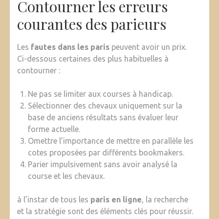
Contourner les erreurs
courantes des parieurs
Les
fautes dans les paris
peuvent avoir un prix.
Ci-dessous certaines des plus habituelles à
contourner :
Ne pas se limiter aux courses à handicap.
Sélectionner des chevaux uniquement sur la
base de anciens résultats sans évaluer leur
forme actuelle.
Omettre l’importance de mettre en parallèle les
cotes proposées par différents bookmakers.
Parier impulsivement sans avoir analysé la
course et les chevaux.
à l’instar de tous les
paris en ligne
, la recherche
et la stratégie sont des éléments clés pour réussir.