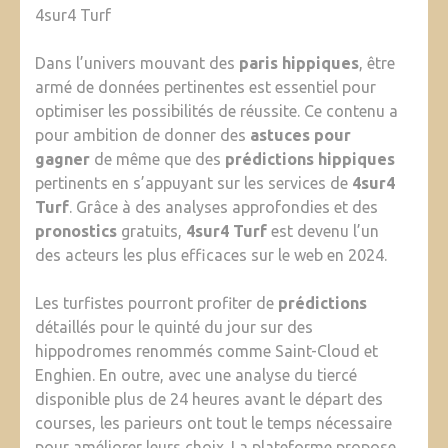
4sur4 Turf
Dans l’univers mouvant des
paris hippiques
, être
armé de données pertinentes est essentiel pour
optimiser les possibilités de réussite. Ce contenu a
pour ambition de donner des
astuces pour
gagner
de même que des
prédictions hippiques
pertinents en s’appuyant sur les services de
4sur4
Turf
. Grâce à des analyses approfondies et des
pronostics
gratuits,
4sur4 Turf
est devenu l’un
des acteurs les plus efficaces sur le web en 2024.
Les turfistes pourront profiter de
prédictions
détaillés pour le quinté du jour sur des
hippodromes renommés comme Saint-Cloud et
Enghien. En outre, avec une analyse du tiercé
disponible plus de 24 heures avant le départ des
courses, les parieurs ont tout le temps nécessaire
pour améliorer leurs choix. La plateforme propose