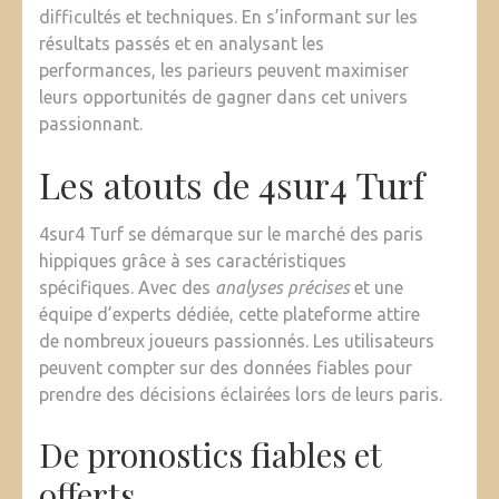
difficultés et techniques. En s’informant sur les
résultats passés et en analysant les
performances, les parieurs peuvent maximiser
leurs opportunités de gagner dans cet univers
passionnant.
Les atouts de 4sur4 Turf
4sur4 Turf se démarque sur le marché des paris
hippiques grâce à ses caractéristiques
spécifiques. Avec des
analyses précises
et une
équipe d’experts dédiée, cette plateforme attire
de nombreux joueurs passionnés. Les utilisateurs
peuvent compter sur des données fiables pour
prendre des décisions éclairées lors de leurs paris.
De pronostics fiables et
offerts