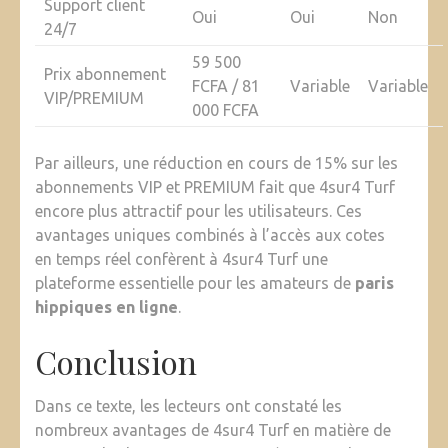
Support client
Oui
Oui
Non
24/7
59 500
Prix abonnement
FCFA / 81
Variable
Variable
VIP/PREMIUM
000 FCFA
Par ailleurs, une réduction en cours de 15% sur les
abonnements VIP et PREMIUM fait que 4sur4 Turf
encore plus attractif pour les utilisateurs. Ces
avantages uniques combinés à l’accès aux cotes
en temps réel confèrent à 4sur4 Turf une
plateforme essentielle pour les amateurs de
paris
hippiques en ligne
.
Conclusion
Dans ce texte, les lecteurs ont constaté les
nombreux avantages de 4sur4 Turf en matière de