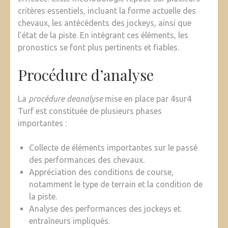
critères essentiels, incluant la forme actuelle des
chevaux, les antécédents des jockeys, ainsi que
l’état de la piste. En intégrant ces éléments, les
pronostics se font plus pertinents et fiables.
Procédure d’analyse
La
procédure deanalyse
mise en place par 4sur4
Turf est constituée de plusieurs phases
importantes :
Collecte de éléments importantes sur le passé
des performances des chevaux.
Appréciation des conditions de course,
notamment le type de terrain et la condition de
la piste.
Analyse des performances des jockeys et
entraîneurs impliqués.