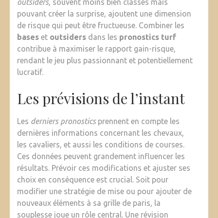
outsiders
, souvent moins bien classés mais
pouvant créer la surprise, ajoutent une dimension
de risque qui peut être fructueuse. Combiner les
bases
et
outsiders
dans les
pronostics turf
contribue à maximiser le rapport gain-risque,
rendant le jeu plus passionnant et potentiellement
lucratif.
Les prévisions de l’instant
Les
derniers pronostics
prennent en compte les
dernières informations concernant les chevaux,
les cavaliers, et aussi les conditions de courses.
Ces données peuvent grandement influencer les
résultats. Prévoir ces modifications et ajuster ses
choix en conséquence est crucial. Soit pour
modifier une stratégie de mise ou pour ajouter de
nouveaux éléments à sa grille de paris, la
souplesse joue un rôle central. Une révision