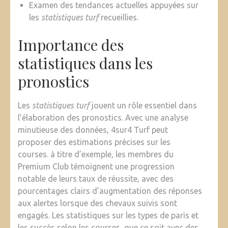
Examen des tendances actuelles appuyées sur
les
statistiques turf
recueillies.
Importance des
statistiques dans les
pronostics
Les
statistiques turf
jouent un rôle essentiel dans
l’élaboration des pronostics. Avec une analyse
minutieuse des données, 4sur4 Turf peut
proposer des estimations précises sur les
courses. à titre d’exemple, les membres du
Premium Club témoignent une progression
notable de leurs taux de réussite, avec des
pourcentages clairs d’augmentation des réponses
aux alertes lorsque des chevaux suivis sont
engagés. Les statistiques sur les types de paris et
les succès selon les courses, que ce soit avec des