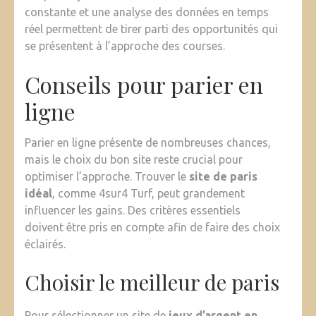
constante et une analyse des données en temps
réel permettent de tirer parti des opportunités qui
se présentent à l’approche des courses.
Conseils pour parier en
ligne
Parier en ligne présente de nombreuses chances,
mais le choix du bon site reste crucial pour
optimiser l’approche. Trouver le
site de paris
idéal
, comme 4sur4 Turf, peut grandement
influencer les gains. Des critères essentiels
doivent être pris en compte afin de faire des choix
éclairés.
Choisir le meilleur de paris
Pour sélectionner un site de
jeux d’argent en