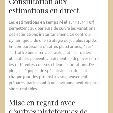
Consultation aux
estimations en direct
Les
estimations en temps réel
sur 4sur4 Turf
permettent aux parieurs de suivre les variations
des estimations instantanément. Ce contrôle
dynamique aide une stratégie de jeu plus rapide.
En comparaison à d’autres plateformes, 4sur4
Turf offre une interface facile à utiliser où les
utilisateurs peuvent rapidement se déplacer entre
les différentes courses et leurs estimations. De
plus, les équipes de spécialistes produisent
chaque jour des pronostics soigneusement
préparés, participant à un environnement de paris
sûr et rentables.
Mise en regard avec
d’autres plateformes de