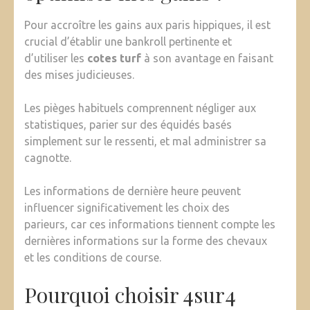
Pour accroître les gains aux paris hippiques, il est
crucial d’établir une bankroll pertinente et
d’utiliser les
cotes turf
à son avantage en faisant
des mises judicieuses.
Les pièges habituels comprennent négliger aux
statistiques, parier sur des équidés basés
simplement sur le ressenti, et mal administrer sa
cagnotte.
Les informations de dernière heure peuvent
influencer significativement les choix des
parieurs, car ces informations tiennent compte les
dernières informations sur la forme des chevaux
et les conditions de course.
Pourquoi choisir 4sur4