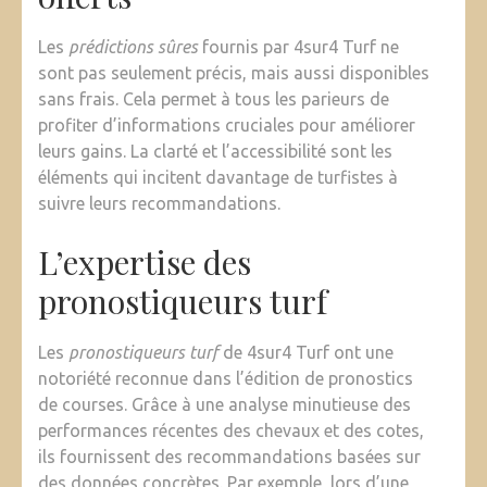
Les
prédictions sûres
fournis par 4sur4 Turf ne
sont pas seulement précis, mais aussi disponibles
sans frais. Cela permet à tous les parieurs de
profiter d’informations cruciales pour améliorer
leurs gains. La clarté et l’accessibilité sont les
éléments qui incitent davantage de turfistes à
suivre leurs recommandations.
L’expertise des
pronostiqueurs turf
Les
pronostiqueurs turf
de 4sur4 Turf ont une
notoriété reconnue dans l’édition de pronostics
de courses. Grâce à une analyse minutieuse des
performances récentes des chevaux et des cotes,
ils fournissent des recommandations basées sur
des données concrètes. Par exemple, lors d’une