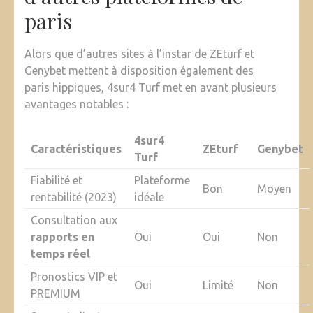
paris
Alors que d’autres sites à l’instar de ZEturf et
Genybet mettent à disposition également des
paris hippiques, 4sur4 Turf met en avant plusieurs
avantages notables :
4sur4
Caractéristiques
ZEturf
Genybet
Turf
Fiabilité et
Plateforme
Bon
Moyen
rentabilité (2023)
idéale
Consultation aux
rapports en
Oui
Oui
Non
temps réel
Pronostics VIP et
Oui
Limité
Non
PREMIUM