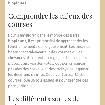
hippiques
.
Comprendre les enjeux des
courses
Pour s’améliorer dans le monde des
paris
hippiques
, il est primordial de appréhender les
fonctionnements qui le gouvernent. Les mises se
basent généralement sur des courses où les
chevaux s’affrontent pour gagner les meilleures
places. L’analyse des cotes, des performances
passées des chevaux et des jockeys peut guider
les décisions de mise. Observer l’actualité des
courses joue un rôle essentiel pour prendre des
paris judicieux.
Les différents sortes de