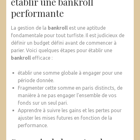
établir une bankroll
performante
La gestion de la
bankroll
est une aptitude
fondamentale pour tout turfiste. Il est judicieux de
définir un budget défini avant de commencer à
parier. Voici quelques étapes pour établir une
bankroll
efficace :
établir une somme globale à engager pour une
période donnée.
Fragmenter cette somme en paris distincts, de
manière à ne pas engager l’ensemble de vos
fonds sur un seul pari.
Apprendre à suivre les gains et les pertes pour
ajuster les mises futures en fonction de la
performance.