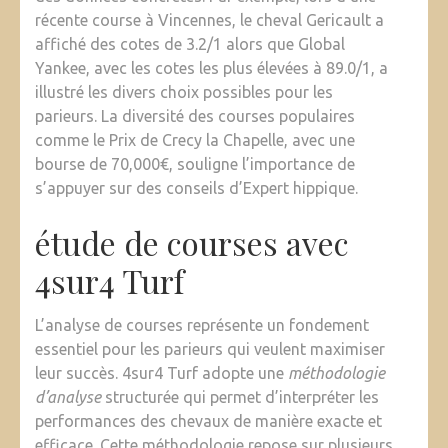
récente course à Vincennes, le cheval Gericault a
affiché des cotes de 3.2/1 alors que Global
Yankee, avec les cotes les plus élevées à 89.0/1, a
illustré les divers choix possibles pour les
parieurs. La diversité des courses populaires
comme le Prix de Crecy la Chapelle, avec une
bourse de 70,000€, souligne l’importance de
s’appuyer sur des conseils d’Expert hippique.
étude de courses avec
4sur4 Turf
L’analyse de courses représente un fondement
essentiel pour les parieurs qui veulent maximiser
leur succès. 4sur4 Turf adopte une
méthodologie
d’analyse
structurée qui permet d’interpréter les
performances des chevaux de manière exacte et
efficace. Cette méthodologie repose sur plusieurs