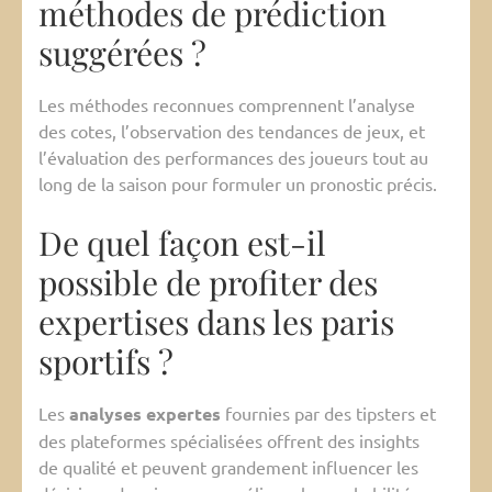
méthodes de prédiction
suggérées ?
Les méthodes reconnues comprennent l’analyse
des cotes, l’observation des tendances de jeux, et
l’évaluation des performances des joueurs tout au
long de la saison pour formuler un pronostic précis.
De quel façon est-il
possible de profiter des
expertises dans les paris
sportifs ?
Les
analyses expertes
fournies par des tipsters et
des plateformes spécialisées offrent des insights
de qualité et peuvent grandement influencer les