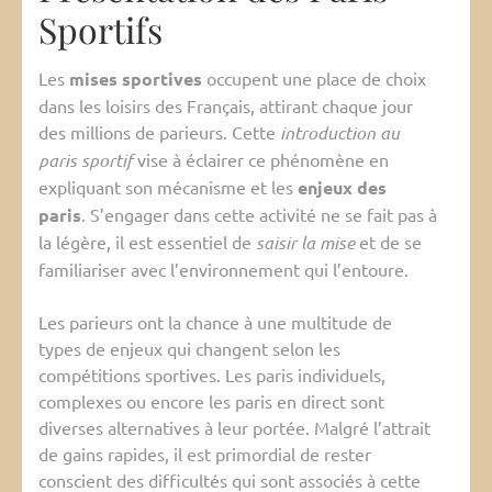
Sportifs
Les
mises sportives
occupent une place de choix
dans les loisirs des Français, attirant chaque jour
des millions de parieurs. Cette
introduction au
paris sportif
vise à éclairer ce phénomène en
expliquant son mécanisme et les
enjeux des
paris
. S’engager dans cette activité ne se fait pas à
la légère, il est essentiel de
saisir la mise
et de se
familiariser avec l’environnement qui l’entoure.
Les parieurs ont la chance à une multitude de
types de enjeux qui changent selon les
compétitions sportives. Les paris individuels,
complexes ou encore les paris en direct sont
diverses alternatives à leur portée. Malgré l’attrait
de gains rapides, il est primordial de rester
conscient des difficultés qui sont associés à cette