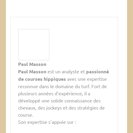
Paul Masson
Paul Masson
est un analyste et
passionné
de courses hippiques
avec une expertise
reconnue dans le domaine du turf. Fort de
plusieurs années d'expérience, il a
développé une solide connaissance des
chevaux, des jockeys et des stratégies de
course.
Son expertise s'appuie sur :