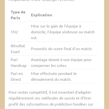
Type de
Explication
Paris
Mise sur le gain de l’équipe à
1N2
domicile, l’équipe visiteuse ou match
nul.
Résultat
Pronostic du score final d’un match.
Exact
Pari
Avantage donné à une équipe pour
Handicap
compenser les cotes.
Pari en
Mise effectuée pendant le
Direct
déroulement du match.
Pour rester compétitif, il est essentiel d’adapter
régulièrement ses
méthodes de succès
et d’tirer
profit des
informations de prédiction
fondées sur