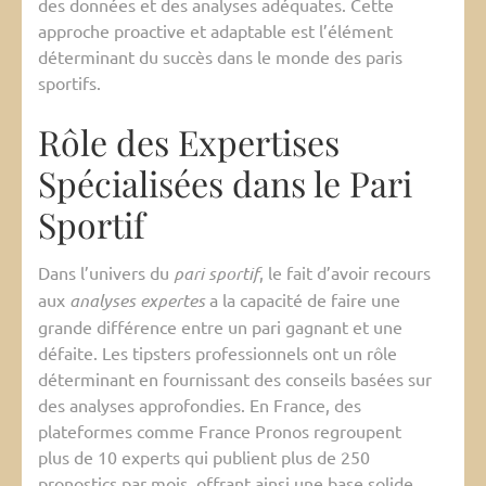
des données et des analyses adéquates. Cette
approche proactive et adaptable est l’élément
déterminant du succès dans le monde des paris
sportifs.
Rôle des Expertises
Spécialisées dans le Pari
Sportif
Dans l’univers du
pari sportif
, le fait d’avoir recours
aux
analyses expertes
a la capacité de faire une
grande différence entre un pari gagnant et une
défaite. Les tipsters professionnels ont un rôle
déterminant en fournissant des conseils basées sur
des analyses approfondies. En France, des
plateformes comme France Pronos regroupent
plus de 10 experts qui publient plus de 250
pronostics par mois, offrant ainsi une base solide