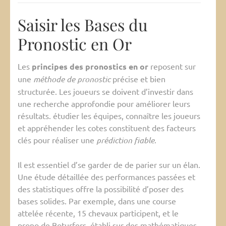
Saisir les Bases du
Pronostic en Or
Les
principes des pronostics en or
reposent sur
une
méthode de pronostic
précise et bien
structurée. Les joueurs se doivent d’investir dans
une recherche approfondie pour améliorer leurs
résultats. étudier les équipes, connaître les joueurs
et appréhender les cotes constituent des facteurs
clés pour réaliser une
prédiction fiable
.
Il est essentiel d’se garder de de parier sur un élan.
Une étude détaillée des performances passées et
des statistiques offre la possibilité d’poser des
bases solides. Par exemple, dans une course
attelée récente, 15 chevaux participent, et le
prono de Boturfers, établi sur des mathématiques