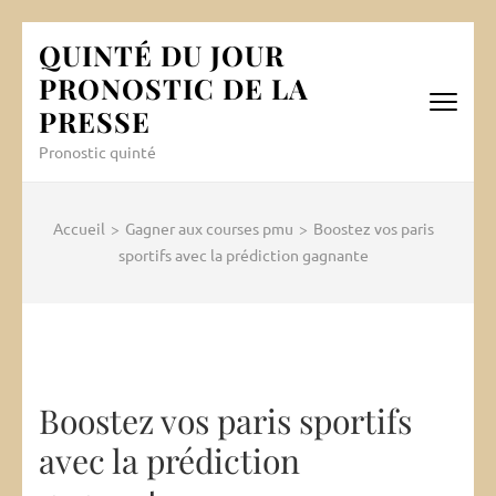
Aller
QUINTÉ DU JOUR
au
PRONOSTIC DE LA
contenu
(Pressez
PRESSE
Entrée)
Pronostic quinté
Accueil
>
Gagner aux courses pmu
>
Boostez vos paris
sportifs avec la prédiction gagnante
Boostez vos paris sportifs
avec la prédiction