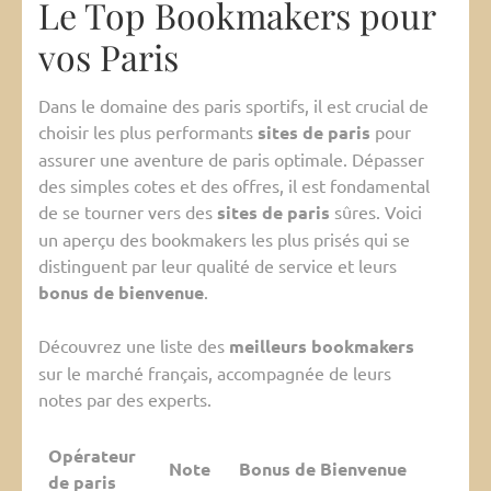
Le Top Bookmakers pour
vos Paris
Dans le domaine des paris sportifs, il est crucial de
choisir les plus performants
sites de paris
pour
assurer une aventure de paris optimale. Dépasser
des simples cotes et des offres, il est fondamental
de se tourner vers des
sites de paris
sûres. Voici
un aperçu des bookmakers les plus prisés qui se
distinguent par leur qualité de service et leurs
bonus de bienvenue
.
Découvrez une liste des
meilleurs bookmakers
sur le marché français, accompagnée de leurs
notes par des experts.
Opérateur
Note
Bonus de Bienvenue
de paris