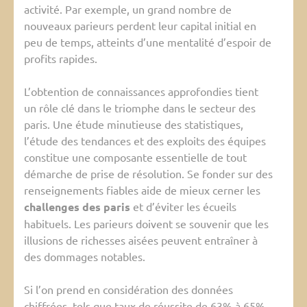
activité. Par exemple, un grand nombre de
nouveaux parieurs perdent leur capital initial en
peu de temps, atteints d’une mentalité d’espoir de
profits rapides.
L’obtention de connaissances approfondies tient
un rôle clé dans le triomphe dans le secteur des
paris. Une étude minutieuse des statistiques,
l’étude des tendances et des exploits des équipes
constitue une composante essentielle de tout
démarche de prise de résolution. Se fonder sur des
renseignements fiables aide de mieux cerner les
challenges des paris
et d’éviter les écueils
habituels. Les parieurs doivent se souvenir que les
illusions de richesses aisées peuvent entraîner à
des dommages notables.
Si l’on prend en considération des données
chiffrées, tels que taux de réussite de 63% à 65%