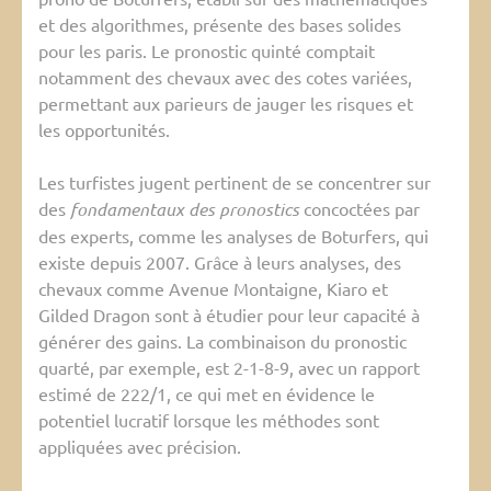
et des algorithmes, présente des bases solides
pour les paris. Le pronostic quinté comptait
notamment des chevaux avec des cotes variées,
permettant aux parieurs de jauger les risques et
les opportunités.
Les turfistes jugent pertinent de se concentrer sur
des
fondamentaux des pronostics
concoctées par
des experts, comme les analyses de Boturfers, qui
existe depuis 2007. Grâce à leurs analyses, des
chevaux comme Avenue Montaigne, Kiaro et
Gilded Dragon sont à étudier pour leur capacité à
générer des gains. La combinaison du pronostic
quarté, par exemple, est 2-1-8-9, avec un rapport
estimé de 222/1, ce qui met en évidence le
potentiel lucratif lorsque les méthodes sont
appliquées avec précision.