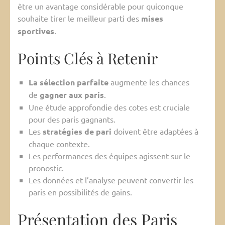
être un avantage considérable pour quiconque
souhaite tirer le meilleur parti des
mises
sportives
.
Points Clés à Retenir
La sélection parfaite
augmente les chances
de
gagner aux paris
.
Une étude approfondie des cotes est cruciale
pour des paris gagnants.
Les
stratégies de pari
doivent être adaptées à
chaque contexte.
Les performances des équipes agissent sur le
pronostic.
Les données et l’analyse peuvent convertir les
paris en possibilités de gains.
Présentation des Paris