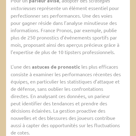
Pour un
parieur avisé
, adopter des
stratégies
victorieuses
représente un élément essentiel pour
perfectionner ses performances. Une des voies
pour gagner réside dans l’analyse minutieuse des
informations. France Pronos, par exemple, publie
plus de 250 pronostics d’événements sportifs par
mois, proposant ainsi des aperçus précieux grâce à
l’expertise de plus de 10 tipsters professionnels.
L’une des
astuces de pronostic
les plus efficaces
consiste à examiner les performances récentes des
équipes, en particulier les statistiques d’attaque et
de défense, sans oublier les confrontations
directes. En analysant ces données, un parieur
peut identifier des tendances et prendre des
décisions éclairées. La gestion proactive des
nouvelles et des blessures des joueurs contribue
aussi à capter des opportunités sur les fluctuations
de cotes.