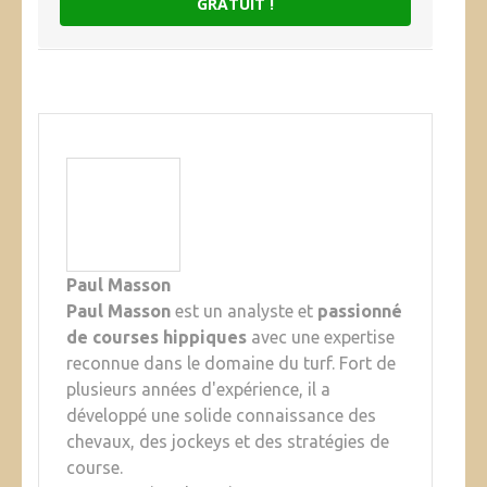
GRATUIT !
Paul Masson
Paul Masson
est un analyste et
passionné
de courses hippiques
avec une expertise
reconnue dans le domaine du turf. Fort de
plusieurs années d'expérience, il a
développé une solide connaissance des
chevaux, des jockeys et des stratégies de
course.