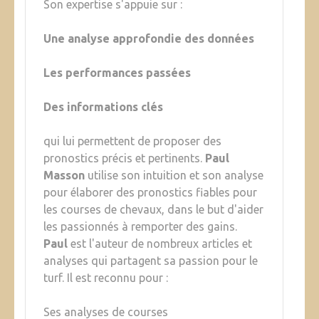
Son expertise s'appuie sur :
Une analyse approfondie des données
Les performances passées
Des informations clés
qui lui permettent de proposer des
pronostics précis et pertinents.
Paul
Masson
utilise son intuition et son analyse
pour élaborer des pronostics fiables pour
les courses de chevaux, dans le but d'aider
les passionnés à remporter des gains.
Paul
est l'auteur de nombreux articles et
analyses qui partagent sa passion pour le
turf. Il est reconnu pour :
Ses analyses de courses