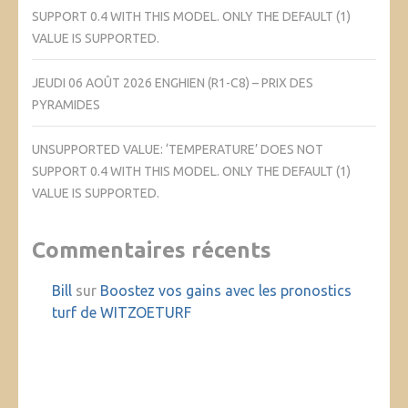
SUPPORT 0.4 WITH THIS MODEL. ONLY THE DEFAULT (1)
VALUE IS SUPPORTED.
JEUDI 06 AOÛT 2026 ENGHIEN (R1-C8) – PRIX DES
PYRAMIDES
UNSUPPORTED VALUE: ‘TEMPERATURE’ DOES NOT
SUPPORT 0.4 WITH THIS MODEL. ONLY THE DEFAULT (1)
VALUE IS SUPPORTED.
Commentaires récents
Bill
sur
Boostez vos gains avec les pronostics
turf de WITZOETURF