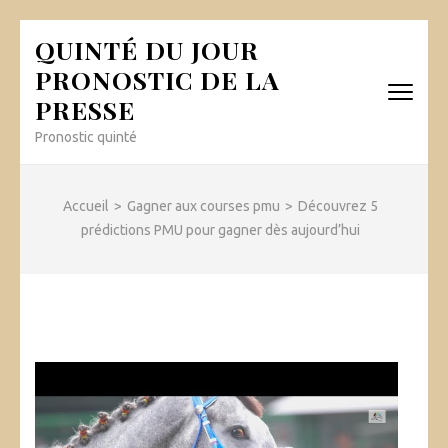
Aller
QUINTÉ DU JOUR
au
PRONOSTIC DE LA
contenu
PRESSE
(Pressez
Entrée)
Pronostic quinté
Accueil
>
Gagner aux courses pmu
>
Découvrez 5
prédictions PMU pour gagner dès aujourd’hui