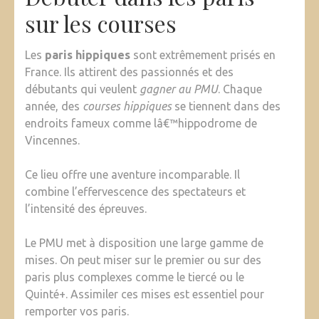
sur les courses
Les
paris hippiques
sont extrêmement prisés en
France. Ils attirent des passionnés et des
débutants qui veulent
gagner au PMU
. Chaque
année, des
courses hippiques
se tiennent dans des
endroits fameux comme lâ€™hippodrome de
Vincennes.
Ce lieu offre une aventure incomparable. Il
combine l’effervescence des spectateurs et
l’intensité des épreuves.
Le PMU met à disposition une large gamme de
mises. On peut miser sur le premier ou sur des
paris plus complexes comme le tiercé ou le
Quinté+. Assimiler ces mises est essentiel pour
remporter vos paris.