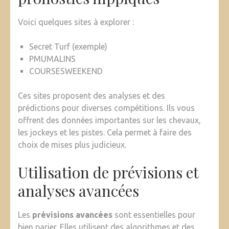
Voici quelques sites à explorer :
Secret Turf (exemple)
PMUMALINS
COURSESWEEKEND
Ces sites proposent des analyses et des
prédictions pour diverses compétitions. Ils vous
offrent des données importantes sur les chevaux,
les jockeys et les pistes. Cela permet à faire des
choix de mises plus judicieux.
Utilisation de prévisions et
analyses avancées
Les
prévisions avancées
sont essentielles pour
bien parier. Elles utilisent des algorithmes et des