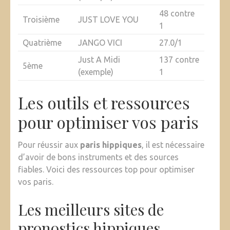
48 contre
Troisième
JUST LOVE YOU
1
Quatrième
JANGO VICI
27.0/1
Just A Midi
137 contre
5ème
(exemple)
1
Les outils et ressources
pour optimiser vos paris
Pour réussir aux
paris hippiques
, il est nécessaire
d’avoir de bons instruments et des sources
fiables. Voici des ressources top pour optimiser
vos paris.
Les meilleurs sites de
pronostics hippiques