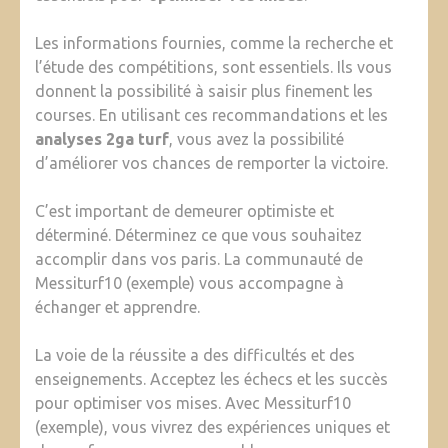
Les informations fournies, comme la recherche et
l’étude des compétitions, sont essentiels. Ils vous
donnent la possibilité à saisir plus finement les
courses. En utilisant ces recommandations et les
analyses 2ga turf
, vous avez la possibilité
d’améliorer vos chances de remporter la victoire.
C’est important de demeurer optimiste et
déterminé. Déterminez ce que vous souhaitez
accomplir dans vos paris. La communauté de
Messiturf10 (exemple) vous accompagne à
échanger et apprendre.
La voie de la réussite a des difficultés et des
enseignements. Acceptez les échecs et les succès
pour optimiser vos mises. Avec Messiturf10
(exemple), vous vivrez des expériences uniques et