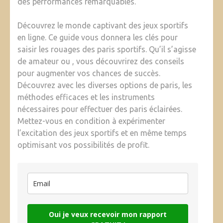
des performances remarquables.
Découvrez le monde captivant des jeux sportifs
en ligne. Ce guide vous donnera les clés pour
saisir les rouages des paris sportifs. Qu’il s’agisse
de amateur ou , vous découvrirez des conseils
pour augmenter vos chances de succès.
Découvrez avec les diverses options de paris, les
méthodes efficaces et les instruments
nécessaires pour effectuer des paris éclairées.
Mettez-vous en condition à expérimenter
l’excitation des jeux sportifs et en même temps
optimisant vos possibilités de profit.
Oui je veux recevoir mon rapport