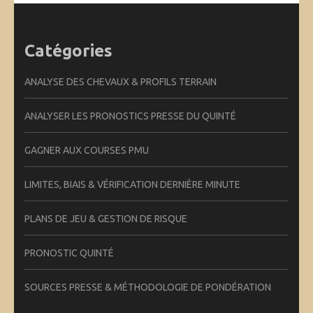
Catégories
ANALYSE DES CHEVAUX & PROFILS TERRAIN
ANALYSER LES PRONOSTICS PRESSE DU QUINTÉ
GAGNER AUX COURSES PMU
LIMITES, BIAIS & VÉRIFICATION DERNIÈRE MINUTE
PLANS DE JEU & GESTION DE RISQUE
PRONOSTIC QUINTÉ
SOURCES PRESSE & MÉTHODOLOGIE DE PONDÉRATION