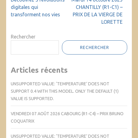
de
digitales qui
CHANTILLY (R1-C1) –
l’article
transforment nos vies
PRIX DE LA VIERGE DE
LORETTE
Rechercher
RECHERCHER
Articles récents
UNSUPPORTED VALUE: ‘TEMPERATURE’ DOES NOT
SUPPORT 0.4 WITH THIS MODEL. ONLY THE DEFAULT (1)
VALUE IS SUPPORTED.
VENDREDI 07 AOÛT 2026 CABOURG (R1-C4) – PRIX BRUNO
COQUATRIX
UNSUPPORTED VALUE: ‘TEMPERATURE’ DOES NOT