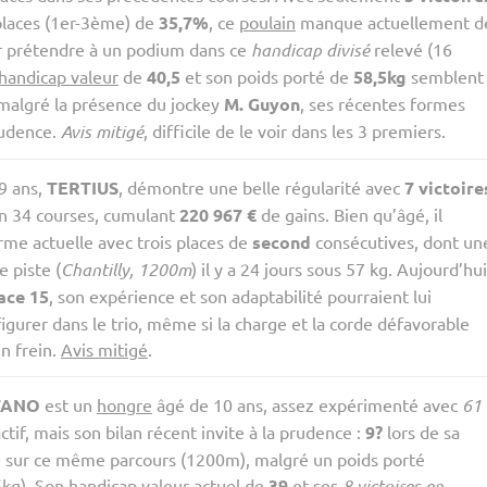
places (1er-3ème) de
35,7%
, ce
poulain
manque actuellement d
r prétendre à un podium dans ce
handicap divisé
relevé (16
handicap valeur
de
40,5
et son poids porté de
58,5kg
semblent
malgré la présence du jockey
M. Guyon
, ses récentes formes
rudence.
Avis mitigé
, difficile de le voir dans les 3 premiers.
9 ans,
TERTIUS
, démontre une belle régularité avec
7 victoire
n 34 courses, cumulant
220 967 €
de gains. Bien qu’âgé, il
rme actuelle avec trois places de
second
consécutives, dont un
 piste (
Chantilly, 1200m
) il y a 24 jours sous 57 kg. Aujourd’hui
ace 15
, son expérience et son adaptabilité pourraient lui
igurer dans le trio, même si la charge et la corde défavorable
n frein.
Avis mitigé
.
TANO
est un
hongre
âgé de 10 ans, assez expérimenté avec
61
ctif, mais son bilan récent invite à la prudence :
9?
lors de sa
e sur ce même parcours (1200m), malgré un poids porté
5kg). Son
handicap valeur
actuel de
39
et ses
8 victoires en