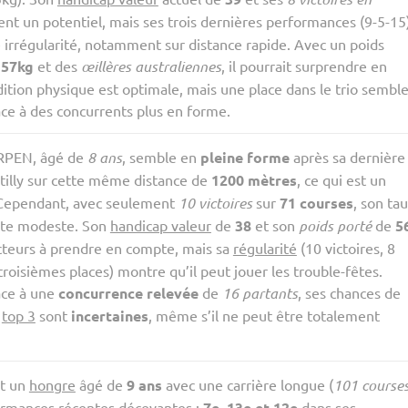
t un potentiel, mais ses trois dernières performances (9-5-15
 irrégularité, notamment sur distance rapide. Avec un poids
e
57kg
et des
œillères australiennes
, il pourrait surprendre en
ndition physique est optimale, mais une place dans le trio sembl
e à des concurrents plus en forme.
PEN, âgé de
8 ans
, semble en
pleine forme
après sa dernière
tilly sur cette même distance de
1200 mètres
, ce qui est un
 Cependant, avec seulement
10 victoires
sur
71 courses
, son ta
este modeste. Son
handicap valeur
de
38
et son
poids porté
de
5
cteurs à prendre en compte, mais sa
régularité
(10 victoires, 8
roisièmes places) montre qu’il peut jouer les trouble-fêtes.
ace à une
concurrence relevée
de
16 partants
, ses chances de
e
top 3
sont
incertaines
, même s’il ne peut être totalement
t un
hongre
âgé de
9 ans
avec une carrière longue (
101 course
ormances récentes décevantes :
7e, 13e et 12e
dans ses