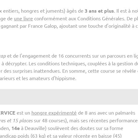
 entiers, hongres et juments) âgés de
3 ans et plus
. Il est à n
tage de
une livre
conformément aux Conditions Générales. De pl
 gagnant par France Galop, ajoutant une touche d'originalité à 
cap
et de l'engagement de 16 concurrents sur un parcours en li
 décrypter. Les conditions techniques, couplées à la gestion d
er des surprises inattendues. En somme, cette course se révèle 
parieurs et les amateurs d'hippisme.
ERVICE
est un
hongre expérimenté
de 8 ans avec un palmarès
res et 15 places
sur 48 courses), mais ses récentes performance
aden,
14e
à Deauville) soulèvent des doutes sur sa forme
andicap poids (63 kg)
et sa
valeur récente en baisse (45)