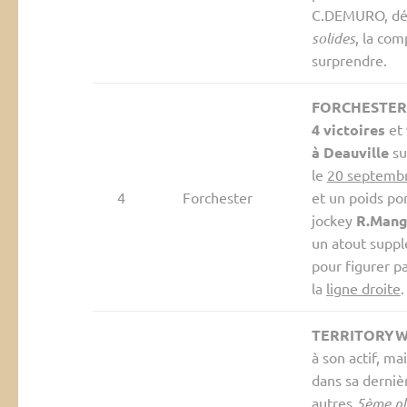
C.DEMURO, déjà
solides
, la com
surprendre.
FORCHESTER
4 victoires
et
à Deauville
su
le
20 septemb
4
Forchester
et un poids po
jockey
R.Mang
un atout suppl
pour figurer p
la
ligne droite
.
TERRITORY
à son actif, m
dans sa derniè
autres
5ème pl