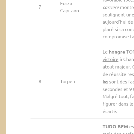
Forza
7
carrière
montren
Capitano
soulignent une
aujourd’hui d
placé si sa co
compromise fac
Le
hongre
TOR
victoire
à Chan
atout majeur.
de réussite r
8
Torpen
kg
sont des fa
secondes et 9 t
Malgré tout, f
figurer dans l
écarté.
TUDO BEM
es
mais des perf