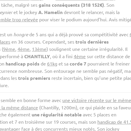
 tâche, malgré ses
gains conséquents (318 152€)
. Son
eynier
et le jockey
A. Hamelin
devront le relancer, mais la
emble trop relevée
pour viser le podium aujourd’hui. Avis mitig
est un
hongre
de 5 ans qui a déjà prouvé sa compétitivité avec
laces
en 36 courses. Cependant, ses
trois dernières
s
(
9ème
,
4ème
,
13ème
) soulignent une certaine irrégularité. Il
 performé à
CHANTILLY
, où il a fini
4ème
sur cette distance de
son
handicap poids
de
61kg
et sa
corde 7
pourraient le freiner
currence nombreuse. Son entourage ne semble pas négatif, ma
 dans les
trois premiers
reste incertain, bien qu’une petite pla
lure.
semble en bonne forme avec
une victoire récente sur le mêm
 la même distance
(Chantilly, 1200m), ce qui plaide en sa faveur
iche également
une régularité notable
avec 5 places en
ion et 7 en troisième sur 19 courses, mais son
handicap de 41.
savantager face à des concurrents mieux notés. Son jockey