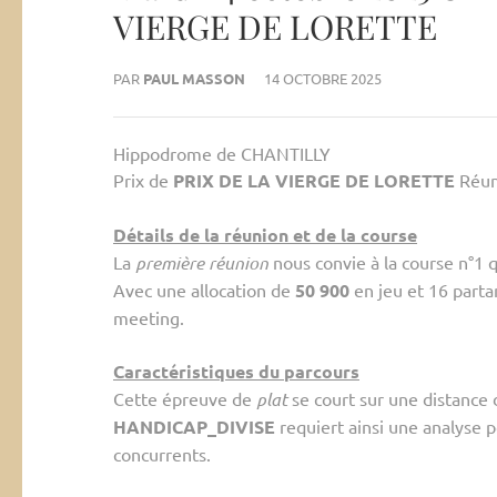
VIERGE DE LORETTE
PAR
PAUL MASSON
14 OCTOBRE 2025
Hippodrome de CHANTILLY
Prix de
PRIX DE LA VIERGE DE LORETTE
Réun
Détails de la réunion et de la course
La
première réunion
nous convie à la course n°1 
Avec une allocation de
50 900
en jeu et 16 parta
meeting.
Caractéristiques du parcours
Cette épreuve de
plat
se court sur une distance
HANDICAP_DIVISE
requiert ainsi une analyse 
concurrents.