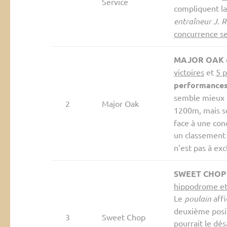
Service
compliquent la
entraîneur J. R
concurrence s
MAJOR OAK
victoires
et
5 p
performance
semble mieux
2
Major Oak
1200m, mais 
face à une con
un classement
n’est pas à exc
SWEET CHOP
hippodrome et
Le
poulain
aff
deuxième posit
3
Sweet Chop
pourrait le dé