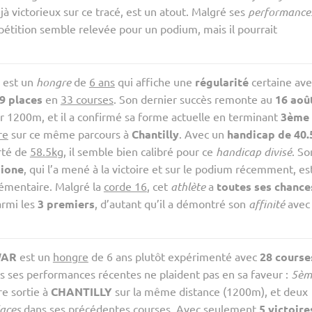
 victorieux sur ce tracé, est un atout. Malgré ses
performance
pétition semble relevée pour un podium, mais il pourrait
est un
hongre
de
6 ans
qui affiche une
régularité
certaine ave
9 places
en
33 courses
. Son dernier succès remonte au
16 aoû
r 1200m, et il a confirmé sa forme actuelle en terminant
3ème
re
sur ce même parcours à
Chantilly
. Avec un
handicap de 40.
rté de
58.5kg
, il semble bien calibré pour ce
handicap divisé
. So
ione
, qui l’a mené à la victoire et sur le podium récemment, es
émentaire. Malgré la
corde 16
, cet
athlète
a
toutes ses chance
armi les
3 premiers
, d’autant qu’il a démontré son
affinité
avec
WAR
est un
hongre
de 6 ans plutôt expérimenté avec
28 course
ais ses performances récentes ne plaident pas en sa faveur :
5èm
re sortie à
CHANTILLY
sur la même distance (1200m), et deux
aces
dans ses précédentes courses. Avec seulement
5 victoire