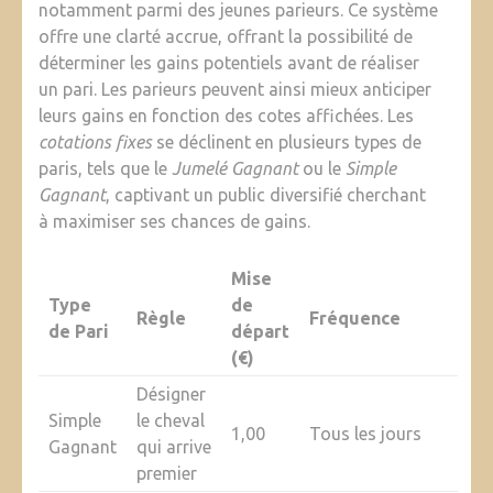
notamment parmi des jeunes parieurs. Ce système
offre une clarté accrue, offrant la possibilité de
déterminer les gains potentiels avant de réaliser
un pari. Les parieurs peuvent ainsi mieux anticiper
leurs gains en fonction des cotes affichées. Les
cotations fixes
se déclinent en plusieurs types de
paris, tels que le
Jumelé Gagnant
ou le
Simple
Gagnant
, captivant un public diversifié cherchant
à maximiser ses chances de gains.
Mise
Type
de
Règle
Fréquence
de Pari
départ
(€)
Désigner
Simple
le cheval
1,00
Tous les jours
Gagnant
qui arrive
premier