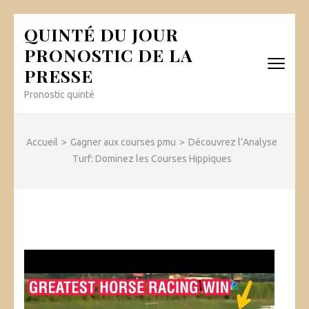
Aller
QUINTÉ DU JOUR
au
PRONOSTIC DE LA
contenu
PRESSE
(Pressez
Entrée)
Pronostic quinté
Accueil
>
Gagner aux courses pmu
>
Découvrez l’Analyse
Turf: Dominez les Courses Hippiques