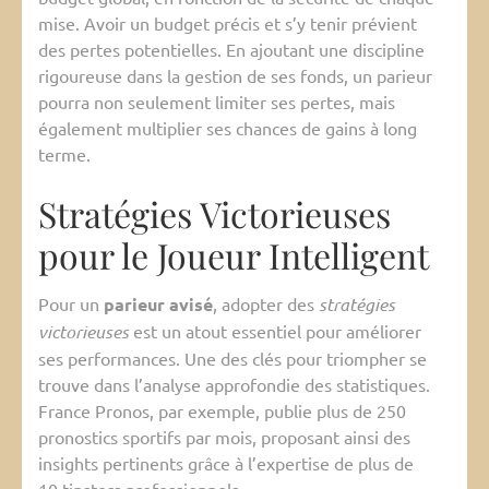
mise. Avoir un budget précis et s’y tenir prévient
des pertes potentielles. En ajoutant une discipline
rigoureuse dans la gestion de ses fonds, un parieur
pourra non seulement limiter ses pertes, mais
également multiplier ses chances de gains à long
terme.
Stratégies Victorieuses
pour le Joueur Intelligent
Pour un
parieur avisé
, adopter des
stratégies
victorieuses
est un atout essentiel pour améliorer
ses performances. Une des clés pour triompher se
trouve dans l’analyse approfondie des statistiques.
France Pronos, par exemple, publie plus de 250
pronostics sportifs par mois, proposant ainsi des
insights pertinents grâce à l’expertise de plus de