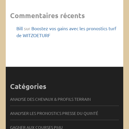
Commentaires récents
Bill
sur
Boostez vos gains avec les pronostics turf
de WITZOETURF
Catégories
ANALYSE DES CHEVAUX & PROFILS TERRAIN
ANALYSER LES PRONOSTICS PRESSE DU QUINTÉ
GAGNER AUX COURSES PMU