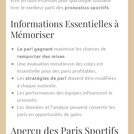
être un outil essentiel pour quiconque souhaite
tirer le meilleur parti des
pronostics sportifs
.
Informations Essentielles à
Mémoriser
Le pari gagnant
maximise les chances de
remporter des mises
.
Une évaluation minutieuse des cotes est
essentielle pour des paris profitables.
Les
stratégies de pari
doivent être modifiées
à chaque contexte.
Les performances des équipes influencent le
pronostic.
Les données et l’analyse peuvent convertir les
paris en opportunités de gains.
Aperçu des Paris Sportifs