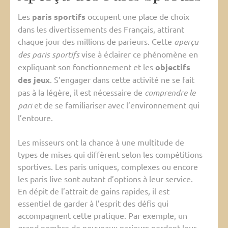
Les
paris sportifs
occupent une place de choix
dans les divertissements des Français, attirant
chaque jour des millions de parieurs. Cette
aperçu
des paris sportifs
vise à éclairer ce phénomène en
expliquant son fonctionnement et les
objectifs
des jeux
. S’engager dans cette activité ne se fait
pas à la légère, il est nécessaire de
comprendre le
pari
et de se familiariser avec l’environnement qui
l’entoure.
Les misseurs ont la chance à une multitude de
types de mises qui diffèrent selon les compétitions
sportives. Les paris uniques, complexes ou encore
les paris live sont autant d’options à leur service.
En dépit de l’attrait de gains rapides, il est
essentiel de garder à l’esprit des défis qui
accompagnent cette pratique. Par exemple, un
grand nombre de nouveaux parieurs perdent leur