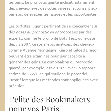
les paris. Le pronostic quinté incluait notamment
des chevaux avec des cotes variées, autorisant aux
parieurs de évaluer les risques et les opportunités.
Les turfistes jugent pertinent de se concentrer sur
des
bases du pronostic en or
proposées par des
experts, comme le prono de Boturfers, qui existe
depuis 2007. Grâce à leurs analyses, des chevaux
comme Avenue Montaigne, Kiaro et Gilded Dragon
peuvent être examinés pour leur capacité à
générer des gains. La combinaison du pronostic
quarté, par exemple, est 2-1-8-9, avec un rapport
estimé de 222/1, ce qui souligne le potentiel
lucratif lorsque les méthodes sont appliquées avec
précision.
L’élite des Bookmakers
pour vos Paris