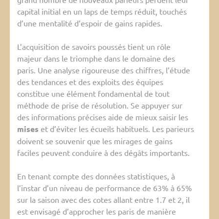
capital initial en un laps de temps réduit, touchés
d’une mentalité d’espoir de gains rapides.
L’acquisition de savoirs poussés tient un rôle
majeur dans le triomphe dans le domaine des
paris. Une analyse rigoureuse des chiffres, l’étude
des tendances et des exploits des équipes
constitue une élément fondamental de tout
méthode de prise de résolution. Se appuyer sur
des informations précises aide de mieux saisir les
mises
et d’éviter les écueils habituels. Les parieurs
doivent se souvenir que les mirages de gains
faciles peuvent conduire à des dégâts importants.
En tenant compte des données statistiques, à
l’instar d’un niveau de performance de 63% à 65%
sur la saison avec des cotes allant entre 1.7 et 2, il
est envisagé d’approcher les paris de manière