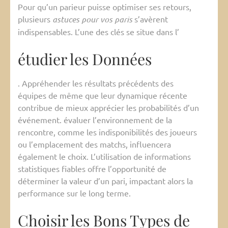
Pour qu’un parieur puisse optimiser ses retours,
plusieurs
astuces pour vos paris
s’avèrent
indispensables. L’une des clés se situe dans l’
étudier les Données
. Appréhender les résultats précédents des
équipes de même que leur dynamique récente
contribue de mieux apprécier les probabilités d’un
événement. évaluer l’environnement de la
rencontre, comme les indisponibilités des joueurs
ou l’emplacement des matchs, influencera
également le choix. L’utilisation de informations
statistiques fiables offre l’opportunité de
déterminer la valeur d’un pari, impactant alors la
performance sur le long terme.
Choisir les Bons Types de