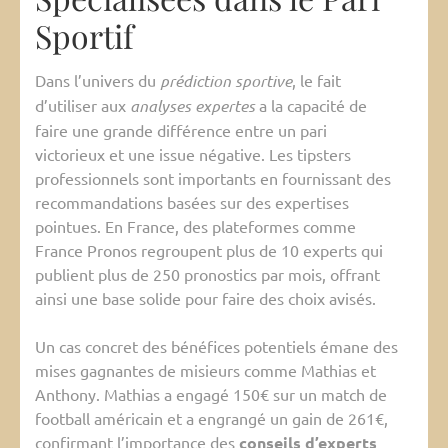
Sportif
Dans l’univers du
prédiction sportive
, le fait
d’utiliser aux
analyses expertes
a la capacité de
faire une grande différence entre un pari
victorieux et une issue négative. Les tipsters
professionnels sont importants en fournissant des
recommandations basées sur des expertises
pointues. En France, des plateformes comme
France Pronos regroupent plus de 10 experts qui
publient plus de 250 pronostics par mois, offrant
ainsi une base solide pour faire des choix avisés.
Un cas concret des bénéfices potentiels émane des
mises gagnantes de misieurs comme Mathias et
Anthony. Mathias a engagé 150€ sur un match de
football américain et a engrangé un gain de 261€,
confirmant l’importance des
conseils d’experts