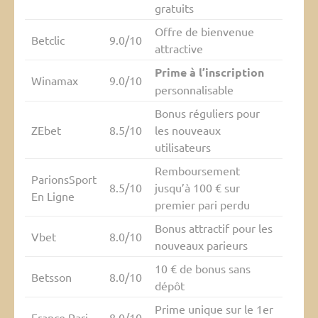
gratuits
Offre de bienvenue
Betclic
9.0/10
attractive
Prime à l’inscription
Winamax
9.0/10
personnalisable
Bonus réguliers pour
ZEbet
8.5/10
les nouveaux
utilisateurs
Remboursement
ParionsSport
8.5/10
jusqu’à 100 € sur
En Ligne
premier pari perdu
Bonus attractif pour les
Vbet
8.0/10
nouveaux parieurs
10 € de bonus sans
Betsson
8.0/10
dépôt
Prime unique sur le 1er
France Pari
8.0/10