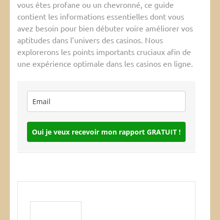
vous êtes profane ou un chevronné, ce guide
contient les informations essentielles dont vous
avez besoin pour bien débuter voire améliorer vos
aptitudes dans l’univers des casinos. Nous
explorerons les points importants cruciaux afin de
une expérience optimale dans les casinos en ligne.
Oui je veux recevoir mon rapport GRATUIT !