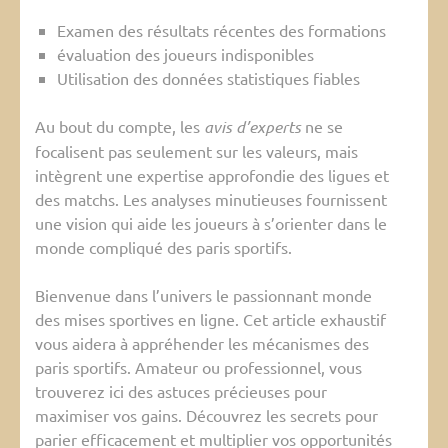
Examen des résultats récentes des formations
évaluation des joueurs indisponibles
Utilisation des données statistiques fiables
Au bout du compte, les
avis d’experts
ne se
focalisent pas seulement sur les valeurs, mais
intègrent une expertise approfondie des ligues et
des matchs. Les analyses minutieuses fournissent
une vision qui aide les joueurs à s’orienter dans le
monde compliqué des paris sportifs.
Bienvenue dans l’univers le passionnant monde
des mises sportives en ligne. Cet article exhaustif
vous aidera à appréhender les mécanismes des
paris sportifs. Amateur ou professionnel, vous
trouverez ici des astuces précieuses pour
maximiser vos gains. Découvrez les secrets pour
parier efficacement et multiplier vos opportunités