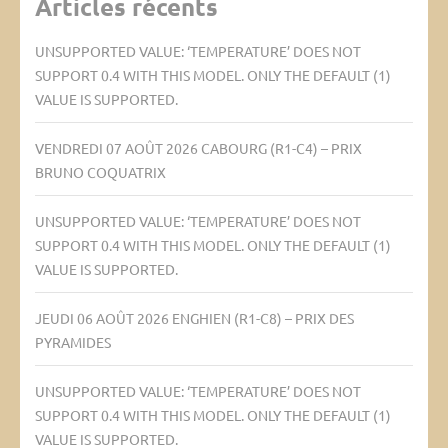
Articles récents
UNSUPPORTED VALUE: ‘TEMPERATURE’ DOES NOT
SUPPORT 0.4 WITH THIS MODEL. ONLY THE DEFAULT (1)
VALUE IS SUPPORTED.
VENDREDI 07 AOÛT 2026 CABOURG (R1-C4) – PRIX
BRUNO COQUATRIX
UNSUPPORTED VALUE: ‘TEMPERATURE’ DOES NOT
SUPPORT 0.4 WITH THIS MODEL. ONLY THE DEFAULT (1)
VALUE IS SUPPORTED.
JEUDI 06 AOÛT 2026 ENGHIEN (R1-C8) – PRIX DES
PYRAMIDES
UNSUPPORTED VALUE: ‘TEMPERATURE’ DOES NOT
SUPPORT 0.4 WITH THIS MODEL. ONLY THE DEFAULT (1)
VALUE IS SUPPORTED.