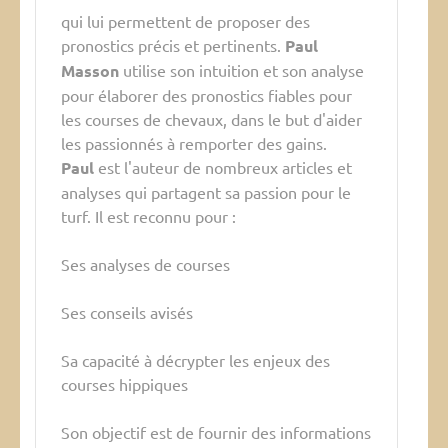
qui lui permettent de proposer des
pronostics précis et pertinents.
Paul
Masson
utilise son intuition et son analyse
pour élaborer des pronostics fiables pour
les courses de chevaux, dans le but d'aider
les passionnés à remporter des gains.
Paul
est l'auteur de nombreux articles et
analyses qui partagent sa passion pour le
turf. Il est reconnu pour :
Ses analyses de courses
Ses conseils avisés
Sa capacité à décrypter les enjeux des
courses hippiques
Son objectif est de fournir des informations