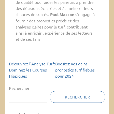
de qualité pour aider les parieurs à prendre
des décisions éclairées et à améliorer leurs
chances de succès.
Paul Masson
s'engage à
fournir des pronostics précis et des
analyses claires pour le turf, contribuant
ainsi à enrichir l'expérience de ses lecteurs
et de ses fans.
Navigation
Découvrez l’Analyse Turf:
Boostez vos gains :
de
Dominez les Courses
pronostics turf fiables
l’article
Hippiques
pour 2024
Rechercher
RECHERCHER