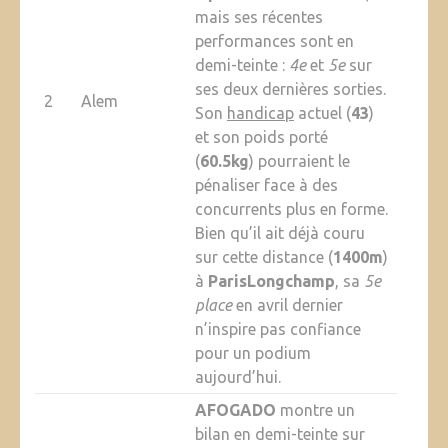
mais ses récentes
performances sont en
demi-teinte :
4e
et
5e
sur
ses deux dernières sorties.
2
Alem
Son
handicap
actuel (
43
)
et son poids porté
(
60.5kg
) pourraient le
pénaliser face à des
concurrents plus en forme.
Bien qu’il ait déjà couru
sur cette distance (
1400m
)
à
ParisLongchamp
, sa
5e
place
en avril dernier
n’inspire pas confiance
pour un podium
aujourd’hui.
AFOGADO
montre un
bilan en demi-teinte sur