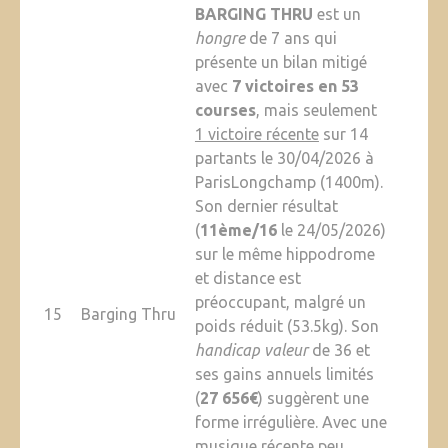
BARGING THRU
est un
hongre
de 7 ans qui
présente un bilan mitigé
avec
7 victoires en 53
courses
, mais seulement
1 victoire récente
sur 14
partants le 30/04/2026 à
ParisLongchamp (1400m).
Son dernier résultat
(
11ème/16
le 24/05/2026)
sur le même hippodrome
et distance est
préoccupant, malgré un
15
Barging Thru
poids réduit (53.5kg). Son
handicap valeur
de 36 et
ses gains annuels limités
(
27 656€
) suggèrent une
forme irrégulière. Avec une
musique récente peu