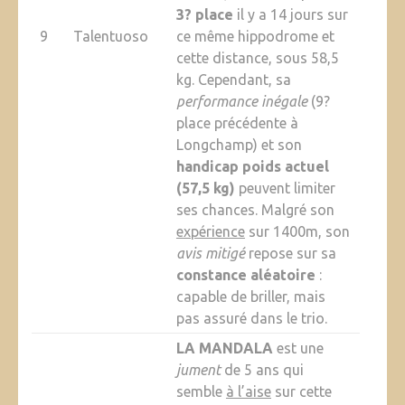
3? place
il y a 14 jours sur
9
Talentuoso
ce même hippodrome et
cette distance, sous 58,5
kg. Cependant, sa
performance inégale
(9?
place précédente à
Longchamp) et son
handicap poids actuel
(57,5 kg)
peuvent limiter
ses chances. Malgré son
expérience
sur 1400m, son
avis mitigé
repose sur sa
constance aléatoire
:
capable de briller, mais
pas assuré dans le trio.
LA MANDALA
est une
jument
de 5 ans qui
semble
à l’aise
sur cette