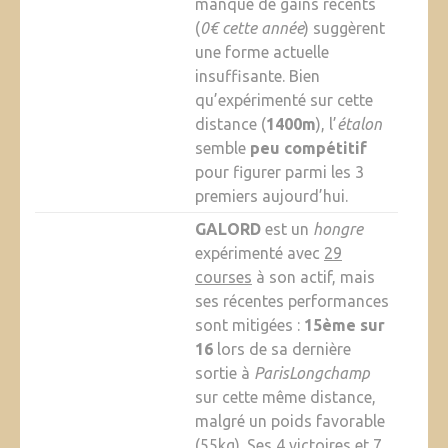
manque de gains récents
(
0€ cette année
) suggèrent
une forme actuelle
insuffisante. Bien
qu’expérimenté sur cette
distance (
1400m
), l’
étalon
semble
peu compétitif
pour figurer parmi les 3
premiers aujourd’hui.
GALORD
est un
hongre
expérimenté avec
29
courses
à son actif, mais
ses récentes performances
sont mitigées :
15ème sur
16
lors de sa dernière
sortie à
ParisLongchamp
sur cette même distance,
malgré un poids favorable
(55kg). Ses
4 victoires
et
7