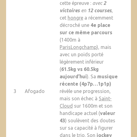
cette épreuve :
avec
2
victoires
en
12 courses
,
cet
hongre
a récemment
décroché une
4e place
sur ce même parcours
(1400m à
ParisLongchamp
), mais
avec un poids porté
légèrement inférieur
(
61.5kg vs 60.5kg
aujourd’hui
). Sa
musique
récente (4p7p…1p1p)
3
Afogado
révèle une progression,
mais son échec à
Saint-
Cloud
sur 1600m et son
handicape actuel (
valeur
43
) soulèvent des doutes
sur sa capacité à figurer
dans le trio. Son
jockey