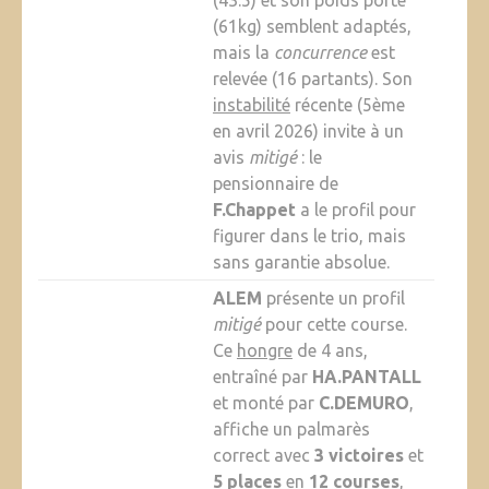
(43.5) et son poids porté
(61kg) semblent adaptés,
mais la
concurrence
est
relevée (16 partants). Son
instabilité
récente (5ème
en avril 2026) invite à un
avis
mitigé
: le
pensionnaire de
F.Chappet
a le profil pour
figurer dans le trio, mais
sans garantie absolue.
ALEM
présente un profil
mitigé
pour cette course.
Ce
hongre
de 4 ans,
entraîné par
HA.PANTALL
et monté par
C.DEMURO
,
affiche un palmarès
correct avec
3 victoires
et
5 places
en
12 courses
,