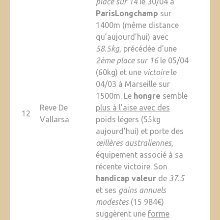
place sur 14
le 30/04 à
ParisLongchamp
sur
1400m (même distance
qu’aujourd’hui) avec
58.5kg
, précédée d’une
2ème place sur 16
le 05/04
(60kg) et une
victoire
le
04/03 à Marseille sur
1500m. Le
hongre
semble
Reve De
plus à l’aise avec des
12
Vallarsa
poids légers
(55kg
aujourd’hui) et porte des
œillères australiennes
,
équipement associé à sa
récente victoire. Son
handicap valeur
de
37.5
et ses
gains annuels
modestes
(15 984€)
suggèrent une
forme