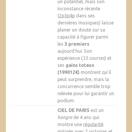
un potentiel, mais son
inconstance récente
(
2p3p4p
dans ses
dernières musiques) laisse
planer un doute sur sa
capacité à figurer parmi
les
3 premiers
aujourd’hui. Son
expérience (
33 courses
) et
ses
gains totaux
(199012€)
montrent qu’il
peut surprendre, mais la
concurrence semble trop
relevée pour lui garantir un
podium.
CIEL DE PARIS
est un
hongre
de 4 ans qui
montre une
régularité
mitigée
avec 2 victoires et