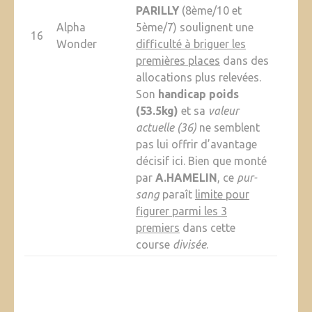
PARILLY
(8ème/10 et
Alpha
5ème/7) soulignent une
16
Wonder
difficulté à briguer les
premières places
dans des
allocations plus relevées.
Son
handicap poids
(53.5kg)
et sa
valeur
actuelle (36)
ne semblent
pas lui offrir d’avantage
décisif ici. Bien que monté
par
A.HAMELIN
, ce
pur-
sang
paraît
limite pour
figurer parmi les 3
premiers
dans cette
course
divisée
.