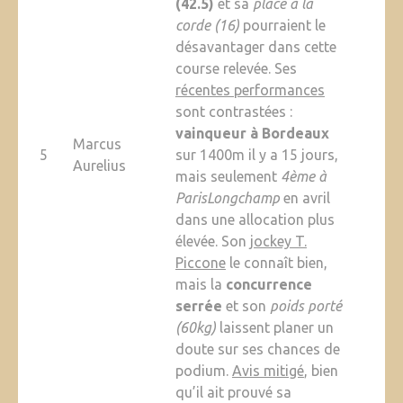
(42.5)
et sa
place à la
corde (16)
pourraient le
désavantager dans cette
course relevée. Ses
récentes performances
sont contrastées :
vainqueur à Bordeaux
Marcus
5
sur 1400m il y a 15 jours,
Aurelius
mais seulement
4ème à
ParisLongchamp
en avril
dans une allocation plus
élevée. Son
jockey T.
Piccone
le connaît bien,
mais la
concurrence
serrée
et son
poids porté
(60kg)
laissent planer un
doute sur ses chances de
podium.
Avis mitigé
, bien
qu’il ait prouvé sa