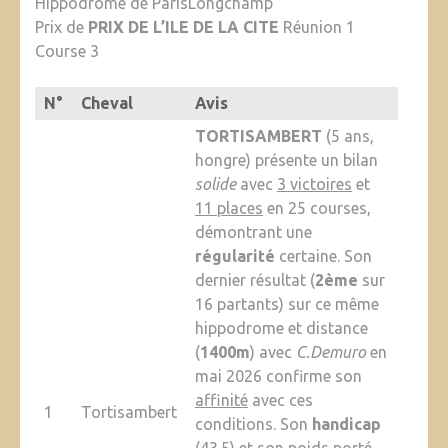
Hippodrome de ParisLongchamp
Prix de
PRIX DE L’ILE DE LA CITE
Réunion 1
Course 3
N°
Cheval
Avis
TORTISAMBERT
(5 ans,
hongre) présente un bilan
solide
avec
3 victoires
et
11 places
en 25 courses,
démontrant une
régularité
certaine. Son
dernier résultat (
2ème
sur
16 partants) sur ce même
hippodrome et distance
(
1400m
) avec
C.Demuro
en
mai 2026 confirme son
affinité
avec ces
1
Tortisambert
conditions. Son
handicap