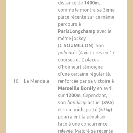
distance de
1400m
,
comme le montre sa
3ème
place
récente sur ce même
parcours à
ParisLongchamp
avec le
même jockey
(
C.SOUMILLON
). Son
palmarès
(4 victoires en 17
courses et 2 places
d’honneur) témoigne
d’une certaine
régularité
,
10
La Mandala
renforcée par sa victoire à
Marseille Borély
en avril
sur
1200m
. Cependant,
son
handicap
actuel (
39.5
)
et son
poids porté
(
57kg
)
pourraient la pénaliser
face à une concurrence
relevée. Malgré sa
récente