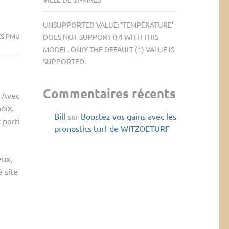
UNSUPPORTED VALUE: ‘TEMPERATURE’
S PMU
DOES NOT SUPPORT 0.4 WITH THIS
MODEL. ONLY THE DEFAULT (1) VALUE IS
SUPPORTED.
Commentaires récents
. Avec
oix.
Bill
sur
Boostez vos gains avec les
 parti
pronostics turf de WITZOETURF
eux,
e site