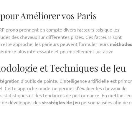
pour Améliorer vos Paris
F prono prennent en compte divers facteurs tels que les
itudes des chevaux sur différentes pistes. Ces facteurs sont
c cette approche, les parieurs peuvent formuler leurs
méthodes
érience plus intéressante et potentiellement lucrative.
dologie et Techniques de Jeu
ration d’outils de pointe. L’intelligence artificielle est primor
el. Cette approche moderne permet d’évaluer les chevaux de
s statistiques et des tendances de performance. En mettant en
té de développer des
stratégies de jeu
personnalisées afin de 