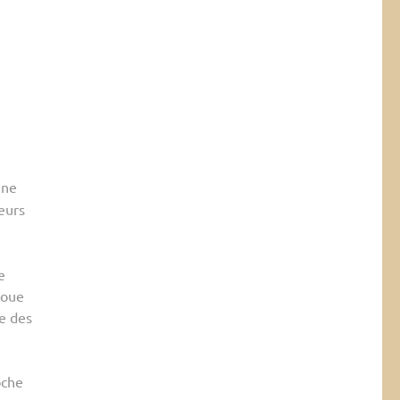
une
leurs
e
joue
se des
oche