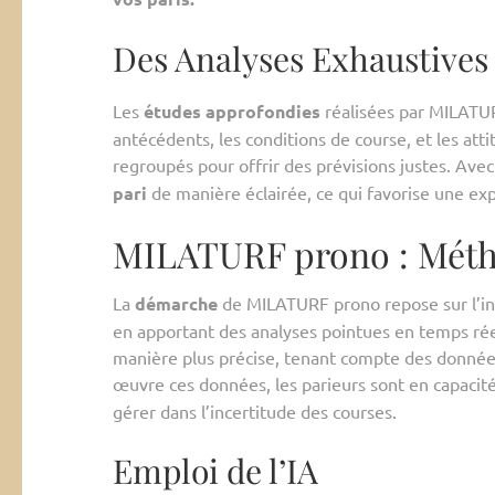
Des Analyses Exhaustives 
Les
études approfondies
réalisées par MILATUR
antécédents, les conditions de course, et les att
regroupés pour offrir des prévisions justes. Ave
pari
de manière éclairée, ce qui favorise une exp
MILATURF prono : Métho
La
démarche
de MILATURF prono repose sur l’intég
en apportant des analyses pointues en temps ré
manière plus précise, tenant compte des donnée
œuvre ces données, les parieurs sont en capaci
gérer dans l’incertitude des courses.
Emploi de l’IA