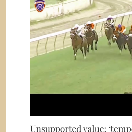
Unsupported value: ‘tempe