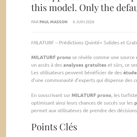
this model. Only the defaul
PAR
PAUL MASSON
6 JUIN 2026
MILATURF – Prédictions Quinté+ Solides et Gratu
MILATURF prono
se révèle comme une source e
un accès à des
analyses gratuites
et sûrs, ce se
Les utilisateurs peuvent bénéficier de des
étude
d’une communauté d’experts qui dispense des con
En souscrivant sur
MILATURF prono
, les turfis
optimisant ainsi leurs chances de succès sur les
p
permet aux utilisateurs de prendre des décisions 
Points Clés