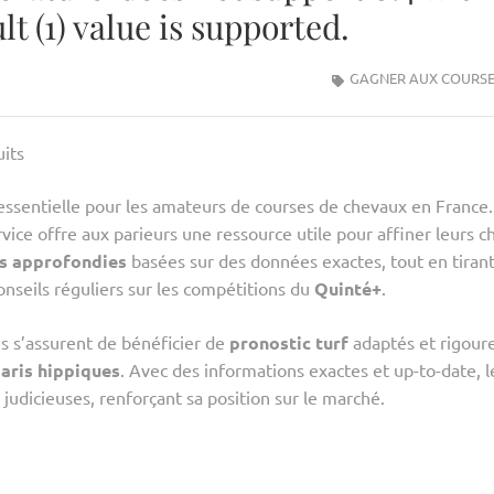
t (1) value is supported.
GAGNER AUX COURSE
its
ssentielle pour les amateurs de courses de chevaux en France
rvice offre aux parieurs une ressource utile pour affiner leurs ch
s approfondies
basées sur des données exactes, tout en tirant
seils réguliers sur les compétitions du
Quinté+
.
tes s’assurent de bénéficier de
pronostic turf
adaptés et rigour
aris hippiques
. Avec des informations exactes et up-to-date, l
judicieuses, renforçant sa position sur le marché.