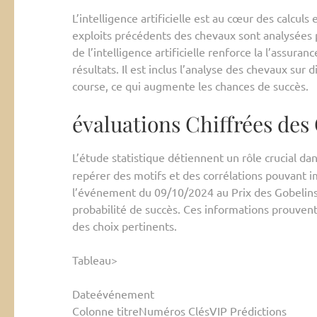
L’intelligence artificielle est au cœur des calc
exploits précédents des chevaux sont analysées
de l’intelligence artificielle renforce la l’assura
résultats. Il est inclus l’analyse des chevaux su
course, ce qui augmente les chances de succès.
évaluations Chiffrées de
L’étude statistique détiennent un rôle crucial da
repérer des motifs et des corrélations pouvant 
l’événement du 09/10/2024 au Prix des Gobelins,
probabilité de succès. Ces informations prouven
des choix pertinents.
Tableau>
Dateévénement
Colonne titreNuméros ClésVIP Prédictions