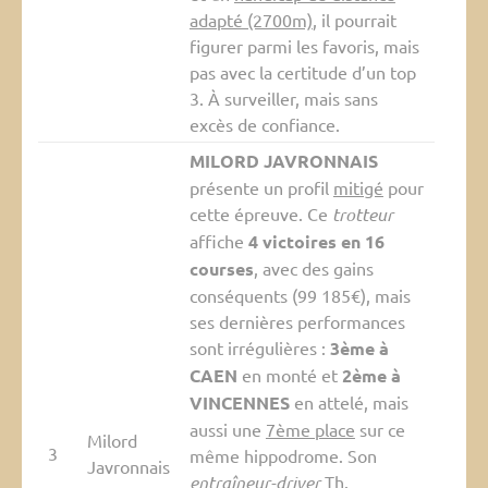
adapté (2700m)
, il pourrait
figurer parmi les favoris, mais
pas avec la certitude d’un top
3. À surveiller, mais sans
excès de confiance.
MILORD JAVRONNAIS
présente un profil
mitigé
pour
cette épreuve. Ce
trotteur
affiche
4 victoires en 16
courses
, avec des gains
conséquents (99 185€), mais
ses dernières performances
sont irrégulières :
3ème à
CAEN
en monté et
2ème à
VINCENNES
en attelé, mais
aussi une
7ème place
sur ce
Milord
3
même hippodrome. Son
Javronnais
entraîneur-driver
Th.