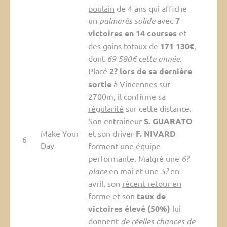
poulain
de 4 ans qui affiche
un
palmarès solide
avec
7
victoires en 14 courses
et
des gains totaux de
171 130€
,
dont
69 580€ cette année
.
Placé
2? lors de sa dernière
sortie
à Vincennes sur
2700m, il confirme sa
régularité
sur cette distance.
Son entraineur
S. GUARATO
Make Your
et son driver
F. NIVARD
6
Day
forment une équipe
performante. Malgré une
6?
place
en mai et une
5?
en
avril, son
récent retour en
forme
et son
taux de
victoires élevé (50%)
lui
donnent
de réelles chances de