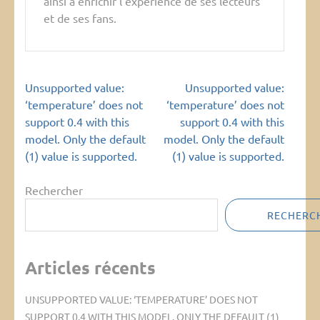
ainsi à enrichir l'expérience de ses lecteurs
et de ses fans.
Navigation
Unsupported value:
Unsupported value:
de
‘temperature’ does not
‘temperature’ does not
l’article
support 0.4 with this
support 0.4 with this
model. Only the default
model. Only the default
(1) value is supported.
(1) value is supported.
Rechercher
RECHERC
Articles récents
UNSUPPORTED VALUE: ‘TEMPERATURE’ DOES NOT
SUPPORT 0.4 WITH THIS MODEL. ONLY THE DEFAULT (1)