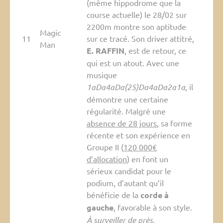
(même hippodrome que la
course actuelle) le 28/02 sur
2200m montre son aptitude
Magic
11
sur ce tracé. Son driver attitré,
Man
E. RAFFIN
, est de retour, ce
qui est un atout. Avec une
musique
1aDa4aDa(25)Da4aDa2a1a
, il
démontre une certaine
régularité. Malgré une
absence de 28 jours
, sa forme
récente et son expérience en
Groupe II (
120 000€
d’allocation
) en font un
sérieux candidat pour le
podium, d’autant qu’il
bénéficie de la
corde à
gauche
, favorable à son style.
À surveiller de près.