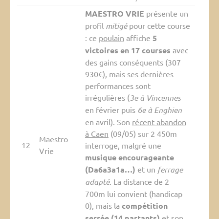
MAESTRO VRIE
présente un
profil
mitigé
pour cette course
: ce
poulain
affiche
5
victoires en 17 courses
avec
des gains conséquents (307
930€), mais ses dernières
performances sont
irrégulières (
3e à Vincennes
en février puis
6e à Enghien
en avril). Son
récent abandon
à Caen
(09/05) sur 2 450m
Maestro
12
interroge, malgré une
Vrie
musique encourageante
(Da6a3a1a…)
et un
ferrage
adapté
. La distance de 2
700m lui convient (handicap
0), mais la
compétition
serrée (14 partants)
et son