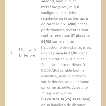
second
, mais aucune
troisième place, ce qui
souligne une certaine
régularité en tête. Ses gains
de carrière (
97 320€
) et ses
performances récentes sont
contrastées : une
2? place le
06/05
sur ce même
hippodrome et distance, mais
Moonwalk
2
une
9? place le 22/05
dans
D’Heripre
une allocation plus élevée.
Son entraineur et driver B.
ROCHARD semble bien le
connaître, mais la dernière
sortie décevante questionne
sa forme actuelle. Avec une
musique
moyenne
(
9a2a7a2aDa(25)Da1a1a5a
)
et un
handicap de distance