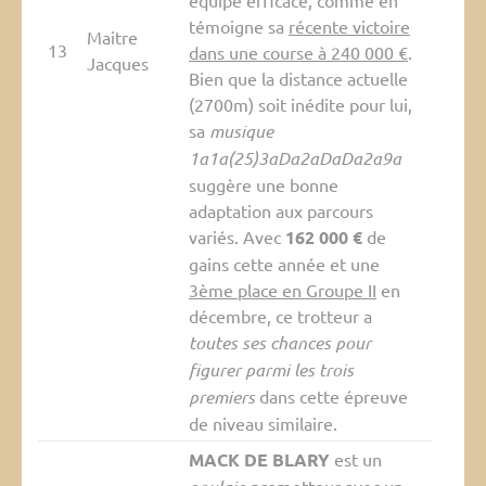
équipe efficace, comme en
témoigne sa
récente victoire
Maitre
13
dans une course à 240 000 €
.
Jacques
Bien que la distance actuelle
(2700m) soit inédite pour lui,
sa
musique
1a1a(25)3aDa2aDaDa2a9a
suggère une bonne
adaptation aux parcours
variés. Avec
162 000 €
de
gains cette année et une
3ème place en Groupe II
en
décembre, ce trotteur a
toutes ses chances pour
figurer parmi les trois
premiers
dans cette épreuve
de niveau similaire.
MACK DE BLARY
est un