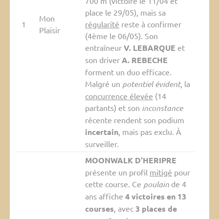
700 m (victoire le 11/04 et
place le 29/05), mais sa
Mon
1
régularité
reste à confirmer
Plaisir
(4ème le 06/05). Son
entraîneur
V. LEBARQUE
et
son driver
A. REBECHE
forment un duo efficace.
Malgré un
potentiel évident
, la
concurrence élevée
(14
partants) et son
inconstance
récente rendent son podium
incertain
, mais pas exclu. À
surveiller.
MOONWALK D’HERIPRE
présente un profil
mitigé
pour
cette course. Ce
poulain
de 4
ans affiche
4 victoires en 13
courses
, avec
3 places de