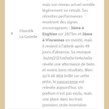
mais son niveau actuel semble
légèrement en retrait. Ses
récentes performances
montrent des signes
encourageants :
3ème à
Moustik
9
Enghien
sur 2875m et
2ème
La Govelle
à Vincennes
en monté, mais
il revient à l’attelé après 49
jours d’absence. Sa
musique
3a2m(25)1mDaDa1a4a2aDa
révèle une alternance de bons
et moins bons résultats. Bien
qu’il ait déjà brillé sur cette
piste, la
concurrence
est
relevée aujourd’hui. Un
podium n’est pas exclu, mais
une place dans les trois
premiers reste incertaine.