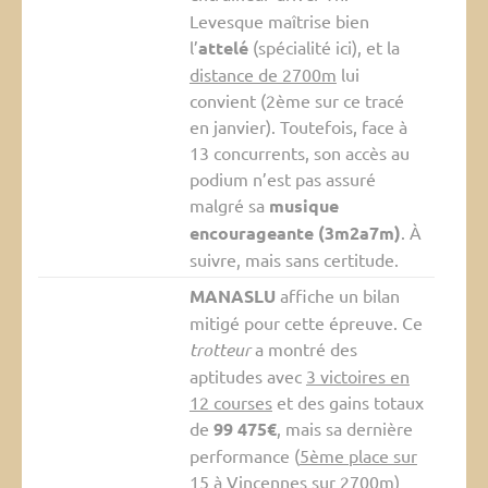
Levesque maîtrise bien
l’
attelé
(spécialité ici), et la
distance de 2700m
lui
convient (2ème sur ce tracé
en janvier). Toutefois, face à
13 concurrents, son accès au
podium n’est pas assuré
malgré sa
musique
encourageante (3m2a7m)
. À
suivre, mais sans certitude.
MANASLU
affiche un bilan
mitigé pour cette épreuve. Ce
trotteur
a montré des
aptitudes avec
3 victoires en
12 courses
et des gains totaux
de
99 475€
, mais sa dernière
performance (
5ème place sur
15
à Vincennes sur 2700m)