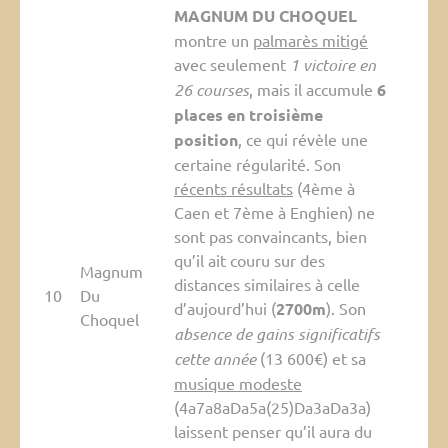
MAGNUM DU CHOQUEL
montre un
palmarès mitigé
avec seulement
1 victoire en
26 courses
, mais il accumule
6
places en troisième
position
, ce qui révèle une
certaine régularité. Son
récents résultats
(4ème à
Caen et 7ème à Enghien) ne
sont pas convaincants, bien
qu’il ait couru sur des
Magnum
distances similaires à celle
10
Du
d’aujourd’hui (
2700m
). Son
Choquel
absence de gains significatifs
cette année
(13 600€) et sa
musique modeste
(4a7a8aDa5a(25)Da3aDa3a)
laissent penser qu’il aura du