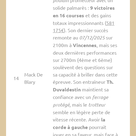
poulain
prometteur avec un
solide palmarès :
9 victoires
en 16 courses
et des gains
totaux impressionnants (
581
175€
). Son dernier succès
remonte au
07/12/2025
sur
2100m à
Vincennes
, mais ses
deux dernières performances
sur 2700m (4ème et 6ème)
soulèvent des questions sur
Mack De
sa capacité à briller dans cette
14
Blary
épreuve. Son entraîneur
Th.
Duvaldestin
maintient sa
confiance avec un
ferrage
protégé
, mais le
trotteur
semble en légère perte de
vitesse récente. Avoir
la
corde à gauche
pourrait
jouer en sa faveur, mais face à