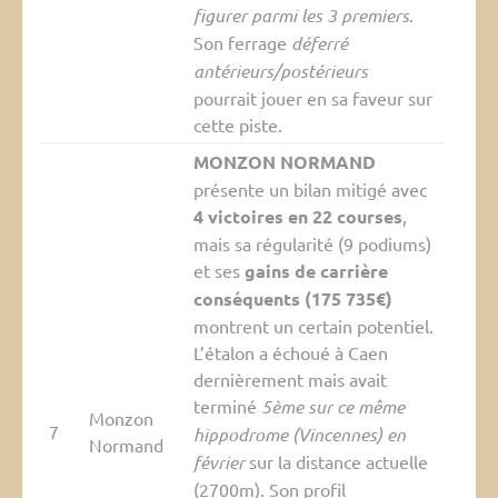
figurer parmi les 3 premiers
.
Son ferrage
déferré
antérieurs/postérieurs
pourrait jouer en sa faveur sur
cette piste.
MONZON NORMAND
présente un bilan mitigé avec
4 victoires en 22 courses
,
mais sa régularité (9 podiums)
et ses
gains de carrière
conséquents (175 735€)
montrent un certain potentiel.
L’étalon a échoué à Caen
dernièrement mais avait
terminé
5ème sur ce même
Monzon
7
hippodrome (Vincennes) en
Normand
février
sur la distance actuelle
(2700m). Son
profil