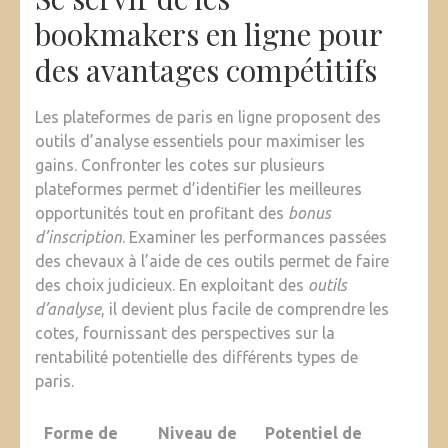
bookmakers en ligne pour
des avantages compétitifs
Les plateformes de paris en ligne proposent des
outils d’analyse essentiels pour maximiser les
gains. Confronter les cotes sur plusieurs
plateformes permet d’identifier les meilleures
opportunités tout en profitant des
bonus
d’inscription
. Examiner les performances passées
des chevaux à l’aide de ces outils permet de faire
des choix judicieux. En exploitant des
outils
d’analyse
, il devient plus facile de comprendre les
cotes, fournissant des perspectives sur la
rentabilité potentielle des différents types de
paris.
Forme de
Niveau de
Potentiel de