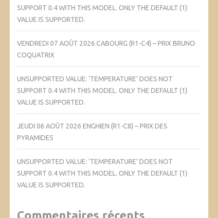
SUPPORT 0.4 WITH THIS MODEL. ONLY THE DEFAULT (1)
VALUE IS SUPPORTED.
VENDREDI 07 AOÛT 2026 CABOURG (R1-C4) – PRIX BRUNO
COQUATRIX
UNSUPPORTED VALUE: ‘TEMPERATURE’ DOES NOT
SUPPORT 0.4 WITH THIS MODEL. ONLY THE DEFAULT (1)
VALUE IS SUPPORTED.
JEUDI 06 AOÛT 2026 ENGHIEN (R1-C8) – PRIX DES
PYRAMIDES
UNSUPPORTED VALUE: ‘TEMPERATURE’ DOES NOT
SUPPORT 0.4 WITH THIS MODEL. ONLY THE DEFAULT (1)
VALUE IS SUPPORTED.
Commentaires récents