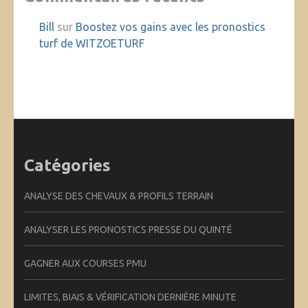
Bill
sur
Boostez vos gains avec les pronostics
turf de WITZOETURF
Catégories
ANALYSE DES CHEVAUX & PROFILS TERRAIN
ANALYSER LES PRONOSTICS PRESSE DU QUINTÉ
GAGNER AUX COURSES PMU
LIMITES, BIAIS & VÉRIFICATION DERNIÈRE MINUTE