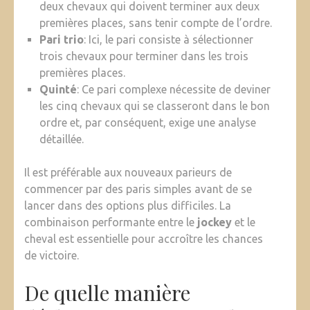
deux chevaux qui doivent terminer aux deux
premières places, sans tenir compte de l’ordre.
Pari trio
: Ici, le pari consiste à sélectionner
trois chevaux pour terminer dans les trois
premières places.
Quinté
: Ce pari complexe nécessite de deviner
les cinq chevaux qui se classeront dans le bon
ordre et, par conséquent, exige une analyse
détaillée.
Il est préférable aux nouveaux parieurs de
commencer par des paris simples avant de se
lancer dans des options plus difficiles. La
combinaison performante entre le
jockey
et le
cheval est essentielle pour accroître les chances
de victoire.
De quelle manière