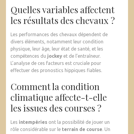
Quelles variables affectent
les résultats des chevaux ?
Les performances des chevaux dépendent de
divers éléments, notamment leur condition
physique, leur âge, leur état de santé, et les
compétences du
jockey
et de l’entraîneur.
L’analyse de ces facteurs est cruciale pour
effectuer des pronostics hippiques fiables.
Comment la condition
climatique affecte-t-elle
les issues des courses ?
Les
intempéries
ont la possibilité de jouer un
rôle considérable sur le
terrain de course
. Un