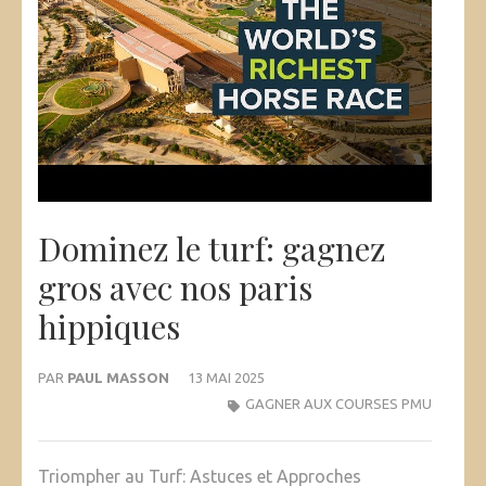
Dominez le turf: gagnez
gros avec nos paris
hippiques
PAR
PAUL MASSON
13 MAI 2025
GAGNER AUX COURSES PMU
Triompher au Turf: Astuces et Approches