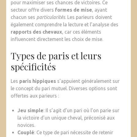
pour maximiser ses chances de victoires. Ce
secteur offre divers
formes de mise
, ayant
chacun ses
particularités
. Les parieurs doivent
également comprendre la lecture et l’analyse des
rapports des chevaux
, car ces éléments
influencent directement les choix de mise.
Types de paris et leurs
spécificités
Les
paris hippiques
s’appuient généralement sur
le concept du pari mutuel. Diverses options sont
offertes aux parieurs :
Jeu simple
: Il s’agit d’un pari où l’on parie sur
la victoire d’un unique cheval, préconisé aux
novices.
Couplé
: Ce type de pari nécessite de retenir