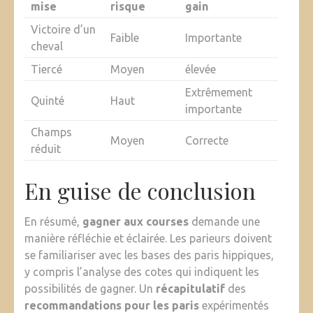
mise
risque
gain
Victoire d’un
Faible
Importante
cheval
Tiercé
Moyen
élevée
Extrêmement
Quinté
Haut
importante
Champs
Moyen
Correcte
réduit
En guise de conclusion
En résumé,
gagner aux courses
demande une
manière réfléchie et éclairée. Les parieurs doivent
se familiariser avec les bases des paris hippiques,
y compris l’analyse des cotes qui indiquent les
possibilités de gagner. Un
récapitulatif
des
recommandations pour les paris
expérimentés