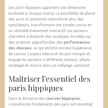
Les
paris hippiques
apportent une dimension
excitante à chaque course. La possibilité de placer
des
paris et spectacles
intensifie le vécu des
spectateurs, transformant une simple course en
un véritable événement interactif. Les parieurs
cherchent à élaborer des stratégies fondées sur
des analyses approfondies des
performances
des chevaux
, ce qui enrichit encore l’expérience
de course. L’aspect interactif du pari intrigue et
engage les parieurs à différents niveaux, alliant
stratégie et chance dans un mélange captivant.
Maîtriser l’essentiel des
paris hippiques
Dans le domaine des
courses hippiques
,
connaître les fondements des paris est essentiel