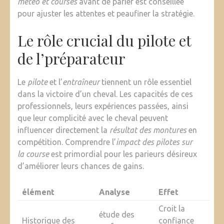
météo et courses
avant de parier est conseillée
pour ajuster les attentes et peaufiner la stratégie.
Le rôle crucial du pilote et
de l’préparateur
Le
pilote
et l’
entraîneur
tiennent un rôle essentiel
dans la victoire d’un cheval. Les capacités de ces
professionnels, leurs expériences passées, ainsi
que leur complicité avec le cheval peuvent
influencer directement la
résultat des montures
en
compétition. Comprendre l’
impact des pilotes sur
la course
est primordial pour les parieurs désireux
d’améliorer leurs chances de gains.
élément
Analyse
Effet
Croit la
étude des
Historique des
confiance