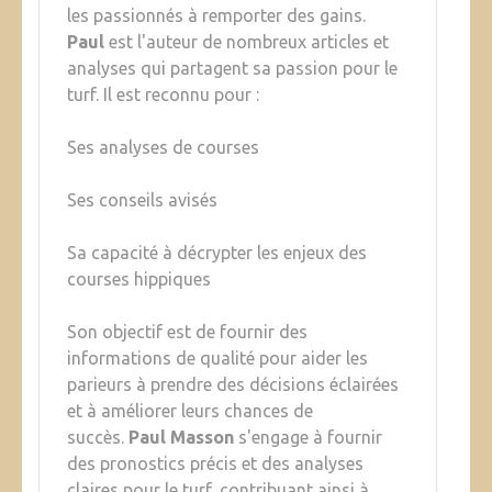
les passionnés à remporter des gains.
Paul
est l'auteur de nombreux articles et
analyses qui partagent sa passion pour le
turf. Il est reconnu pour :
Ses analyses de courses
Ses conseils avisés
Sa capacité à décrypter les enjeux des
courses hippiques
Son objectif est de fournir des
informations de qualité pour aider les
parieurs à prendre des décisions éclairées
et à améliorer leurs chances de
succès.
Paul Masson
s'engage à fournir
des pronostics précis et des analyses
claires pour le turf, contribuant ainsi à