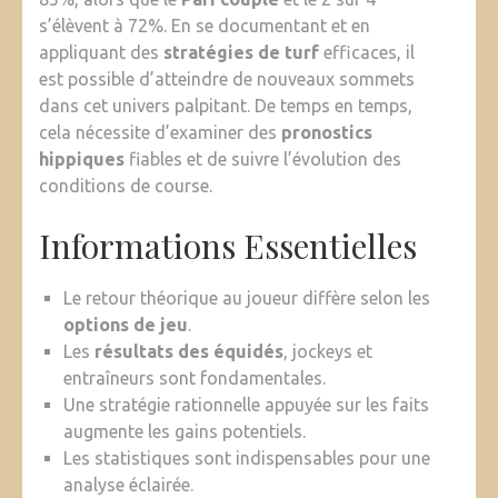
s’élèvent à 72%. En se documentant et en
appliquant des
stratégies de turf
efficaces, il
est possible d’atteindre de nouveaux sommets
dans cet univers palpitant. De temps en temps,
cela nécessite d’examiner des
pronostics
hippiques
fiables et de suivre l’évolution des
conditions de course.
Informations Essentielles
Le retour théorique au joueur diffère selon les
options de jeu
.
Les
résultats des équidés
, jockeys et
entraîneurs sont fondamentales.
Une stratégie rationnelle appuyée sur les faits
augmente les gains potentiels.
Les statistiques sont indispensables pour une
analyse éclairée.