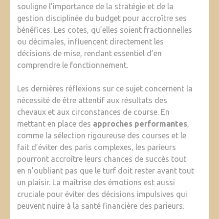
souligne l’importance de la stratégie et de la
gestion disciplinée du budget pour accroître ses
bénéfices. Les cotes, qu’elles soient fractionnelles
ou décimales, influencent directement les
décisions de mise, rendant essentiel d’en
comprendre le fonctionnement.
Les dernières réflexions sur ce sujet concernent la
nécessité de être attentif aux résultats des
chevaux et aux circonstances de course. En
mettant en place des
approches performantes
,
comme la sélection rigoureuse des courses et le
fait d’éviter des paris complexes, les parieurs
pourront accroître leurs chances de succès tout
en n’oubliant pas que le turf doit rester avant tout
un plaisir. La maîtrise des émotions est aussi
cruciale pour éviter des décisions impulsives qui
peuvent nuire à la santé financière des parieurs.