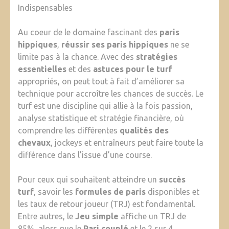
Indispensables
Au coeur de le domaine fascinant des
paris
hippiques
,
réussir ses paris hippiques
ne se
limite pas à la chance. Avec des
stratégies
essentielles
et des
astuces pour le turf
appropriés, on peut tout à fait d’améliorer sa
technique pour accroître les chances de succès. Le
turf est une discipline qui allie à la fois passion,
analyse statistique et stratégie financière, où
comprendre les différentes
qualités des
chevaux
, jockeys et entraîneurs peut faire toute la
différence dans l’issue d’une course.
Pour ceux qui souhaitent atteindre un
succès
turf
, savoir les
formules de paris
disponibles et
les taux de retour joueur (TRJ) est fondamental.
Entre autres, le
Jeu simple
affiche un TRJ de
85%, alors que le
Pari couplé
et le 2 sur 4