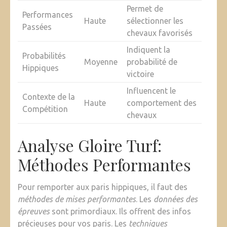
Permet de
Performances
Haute
sélectionner les
Passées
chevaux favorisés
Indiquent la
Probabilités
Moyenne
probabilité de
Hippiques
victoire
Influencent le
Contexte de la
Haute
comportement des
Compétition
chevaux
Analyse Gloire Turf:
Méthodes Performantes
Pour remporter aux paris hippiques, il faut des
méthodes de mises performantes
. Les
données des
épreuves
sont primordiaux. Ils offrent des infos
précieuses pour vos paris. Les
techniques