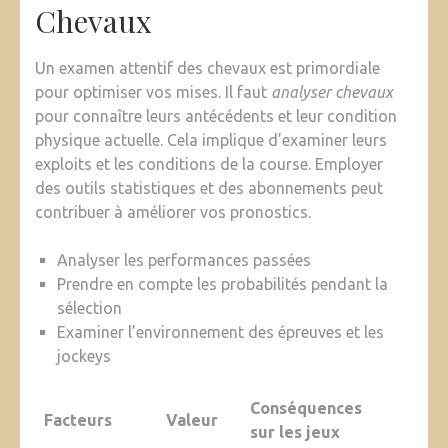
Chevaux
Un examen attentif des chevaux est primordiale
pour optimiser vos mises. Il faut
analyser chevaux
pour connaître leurs antécédents et leur condition
physique actuelle. Cela implique d’examiner leurs
exploits et les conditions de la course. Employer
des outils statistiques et des abonnements peut
contribuer à améliorer vos pronostics.
Analyser les performances passées
Prendre en compte les probabilités pendant la
sélection
Examiner l’environnement des épreuves et les
jockeys
Conséquences
Facteurs
Valeur
sur les jeux