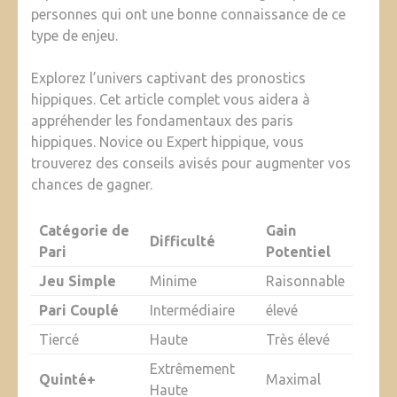
personnes qui ont une bonne connaissance de ce
type de enjeu.
Explorez l’univers captivant des pronostics
hippiques. Cet article complet vous aidera à
appréhender les fondamentaux des paris
hippiques. Novice ou Expert hippique, vous
trouverez des conseils avisés pour augmenter vos
chances de gagner.
Catégorie de
Gain
Difficulté
Pari
Potentiel
Jeu Simple
Minime
Raisonnable
Pari Couplé
Intermédiaire
élevé
Tiercé
Haute
Très élevé
Extrêmement
Quinté+
Maximal
Haute