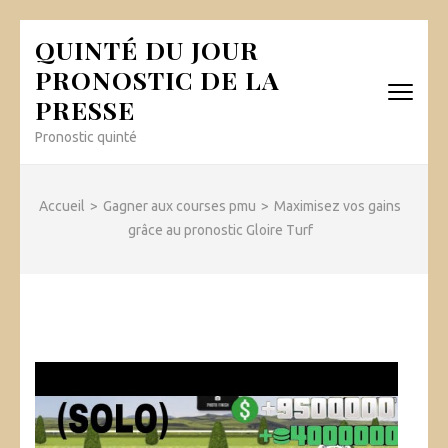
Aller
QUINTÉ DU JOUR
au
PRONOSTIC DE LA
contenu
PRESSE
(Pressez
Entrée)
Pronostic quinté
Accueil
>
Gagner aux courses pmu
>
Maximisez vos gains
grâce au pronostic Gloire Turf