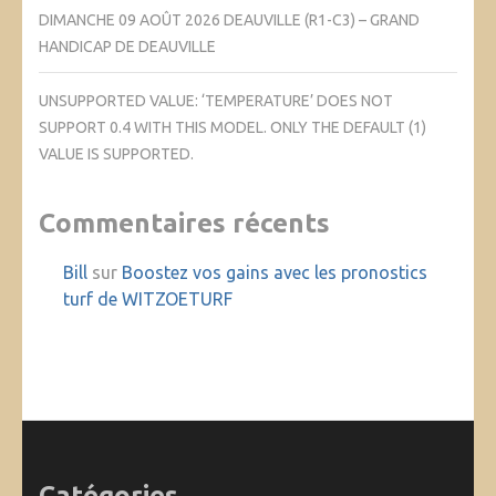
DIMANCHE 09 AOÛT 2026 DEAUVILLE (R1-C3) – GRAND
HANDICAP DE DEAUVILLE
UNSUPPORTED VALUE: ‘TEMPERATURE’ DOES NOT
SUPPORT 0.4 WITH THIS MODEL. ONLY THE DEFAULT (1)
VALUE IS SUPPORTED.
Commentaires récents
Bill
sur
Boostez vos gains avec les pronostics
turf de WITZOETURF
Catégories