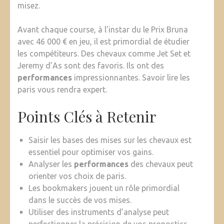
misez.
Avant chaque course, à l’instar du le Prix Bruna
avec 46 000 € en jeu, il est primordial de étudier
les compétiteurs. Des chevaux comme Jet Set et
Jeremy d’As sont des favoris. Ils ont des
performances
impressionnantes. Savoir lire les
paris vous rendra expert.
Points Clés à Retenir
Saisir les bases des mises sur les chevaux est
essentiel pour optimiser vos gains.
Analyser les
performances
des chevaux peut
orienter vos choix de paris.
Les bookmakers jouent un rôle primordial
dans le succès de vos mises.
Utiliser des instruments d’analyse peut