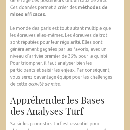
déferrage des postérieurs ont un taux de 28%.
Ces données permet à créer des
méthodes de
mises efficaces
.
Le monde des paris est tout autant multiple que
les épreuves elles-mêmes. Les épreuves de trot
sont réputées pour leur régularité. Elles sont
généralement gagnées par les favoris, avec un
niveau d’arrivée premier de 36% pour le quinté.
Pour triompher, il faut analyser bien les
participants et saisir les enjeux. Par conséquent,
vous serez davantage équipé pour les challenges
de cette
activité de mise
.
Appréhender les Bases
des Analyses Turf
Saisir les pronostics turf est essentiel pour