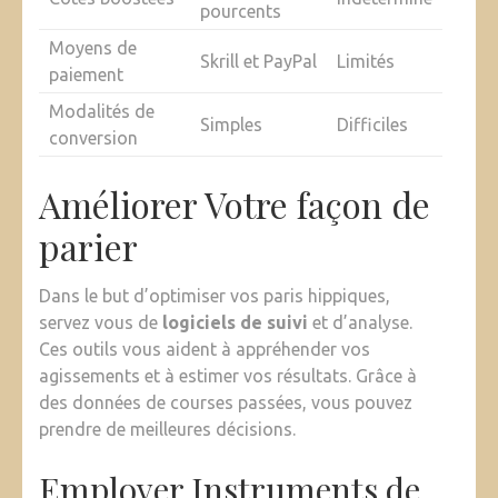
pourcents
Moyens de
Skrill et PayPal
Limités
paiement
Modalités de
Simples
Difficiles
conversion
Améliorer Votre façon de
parier
Dans le but d’optimiser vos paris hippiques,
servez vous de
logiciels de suivi
et d’analyse.
Ces outils vous aident à appréhender vos
agissements et à estimer vos résultats. Grâce à
des données de courses passées, vous pouvez
prendre de meilleures décisions.
Employer Instruments de