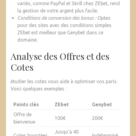
variés, comme PayPal et Skrill chez ZEbet, rend
la gestion de votre argent plus facile.
Conditions de conversion des bonus :
Optez
pour des sites avec des conditions simples.
ZEbet est meilleur que Genybet dans ce
domaine.
Analyse des Offres et des
Cotes
étudier les cotes vous aide à optimiser vos paris.
Voici quelques exemples :
Points clés
ZEbet
Genybet
Offre de
100€
200€
bienvenue
Jusqu’à 40
Cotes boostées
Indéterminé