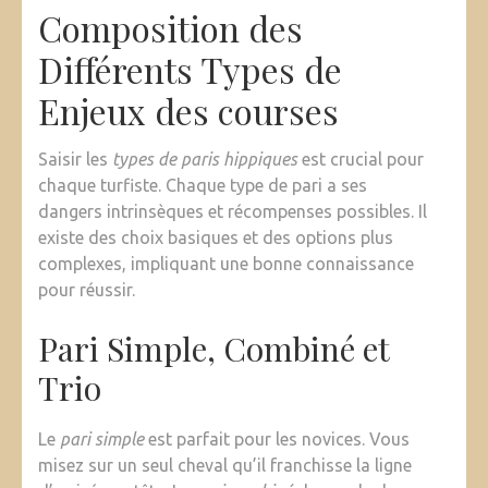
Composition des
Différents Types de
Enjeux des courses
Saisir les
types de paris hippiques
est crucial pour
chaque turfiste. Chaque type de pari a ses
dangers intrinsèques et récompenses possibles. Il
existe des choix basiques et des options plus
complexes, impliquant une bonne connaissance
pour réussir.
Pari Simple, Combiné et
Trio
Le
pari simple
est parfait pour les novices. Vous
misez sur un seul cheval qu’il franchisse la ligne