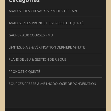
ANALYSE DES CHEVAUX & PROFILS TERRAIN
ANALYSER LES PRONOSTICS PRESSE DU QUINTÉ
GAGNER AUX COURSES PMU
LIMITES, BIAIS & VÉRIFICATION DERNIÈRE MINUTE
PLANS DE JEU & GESTION DE RISQUE
PRONOSTIC QUINTÉ
SOURCES PRESSE & MÉTHODOLOGIE DE PONDÉRATION