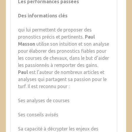
Les performances passées
Des informations clés
qui lui permettent de proposer des
pronostics précis et pertinents.
Paul
Masson
utilise son intuition et son analyse
pour élaborer des pronostics fiables pour
les courses de chevaux, dans le but d'aider
les passionnés à remporter des gains.
Paul
est l'auteur de nombreux articles et
analyses qui partagent sa passion pour le
turf. Il est reconnu pour :
Ses analyses de courses
Ses conseils avisés
Sa capacité à décrypter les enjeux des