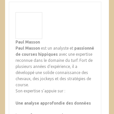
Paul Masson
Paul Masson
est un analyste et
passionné
de courses hippiques
avec une expertise
reconnue dans le domaine du turf. Fort de
plusieurs années d'expérience, il a
développé une solide connaissance des
chevaux, des jockeys et des stratégies de
course.
Son expertise s'appuie sur :
Une analyse approfondie des données