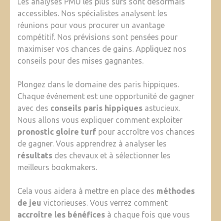
Les analyses PMU les plus sûrs sont désormais
accessibles. Nos spécialistes analysent les
réunions pour vous procurer un avantage
compétitif. Nos prévisions sont pensées pour
maximiser vos chances de gains. Appliquez nos
conseils pour des mises gagnantes.
Plongez dans le domaine des paris hippiques.
Chaque événement est une opportunité de gagner
avec des
conseils paris hippiques
astucieux.
Nous allons vous expliquer comment exploiter
pronostic gloire turf
pour accroître vos chances
de gagner. Vous apprendrez à analyser les
résultats
des chevaux et à sélectionner les
meilleurs bookmakers.
Cela vous aidera à mettre en place des
méthodes
de jeu
victorieuses. Vous verrez comment
accroître les bénéfices
à chaque fois que vous