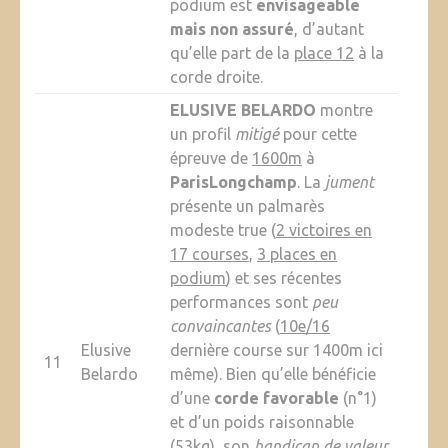
podium est
envisageable
mais non assuré
, d’autant
qu’elle part de la
place 12
à la
corde droite.
ELUSIVE BELARDO
montre
un profil
mitigé
pour cette
épreuve de
1600m
à
ParisLongchamp
. La
jument
présente un palmarès
modeste true (
2 victoires en
17 courses
,
3 places en
podium
) et ses récentes
performances sont
peu
convaincantes
(
10e/16
Elusive
dernière course sur 1400m ici
11
Belardo
même). Bien qu’elle bénéficie
d’une
corde favorable
(n°1)
et d’un poids raisonnable
(
53kg
), son
handicap de valeur