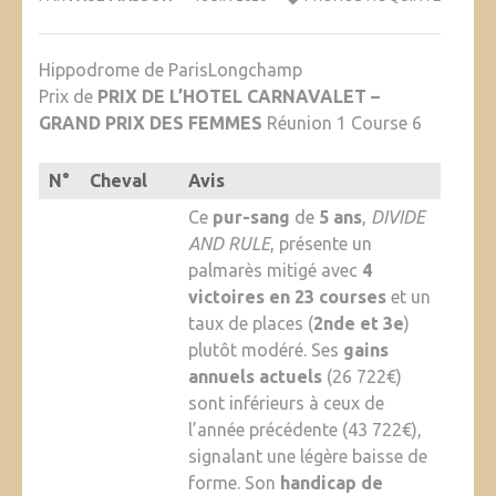
Hippodrome de ParisLongchamp
Prix de
PRIX DE L’HOTEL CARNAVALET –
GRAND PRIX DES FEMMES
Réunion 1 Course 6
N°
Cheval
Avis
Ce
pur-sang
de
5 ans
,
DIVIDE
AND RULE
, présente un
palmarès mitigé avec
4
victoires en 23 courses
et un
taux de places (
2nde et 3e
)
plutôt modéré. Ses
gains
annuels actuels
(26 722€)
sont inférieurs à ceux de
l’année précédente (43 722€),
signalant une légère baisse de
forme. Son
handicap de