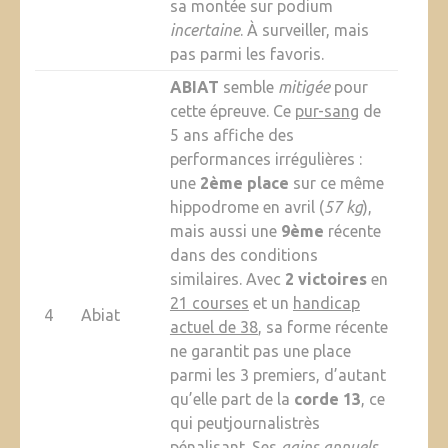
sa montée sur podium
incertaine
. À surveiller, mais
pas parmi les favoris.
ABIAT
semble
mitigée
pour
cette épreuve. Ce
pur-sang
de
5 ans affiche des
performances irrégulières :
une
2ème place
sur ce même
hippodrome en avril (
57 kg
),
mais aussi une
9ème
récente
dans des conditions
similaires. Avec
2 victoires
en
21 courses
et un
handicap
4
Abiat
actuel de 38
, sa forme récente
ne garantit pas une place
parmi les 3 premiers, d’autant
qu’elle part de la
corde 13
, ce
qui peutjournalistrès
pénalisant. Ses
gains annuels