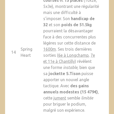
courses
et
15 places
(10x2e,
5x3e), montrant une régularité
mais une difficulté à
s’imposer. Son
handicap de
32
et son
poids de 51.5kg
pourraient la désavantager
face à des concurrentes plus
légères sur cette distance de
Spring
1600m
. Ses trois dernières
14
Heart
sorties (
6e à Longchamp
,
7e
et 11e à Chantilly
) révèlent
une forme
instable
, bien que
sa
jockette S.Tison
puisse
apporter un nouvel angle
tactique. Avec
des gains
annuels modestes (15 479€)
,
cette
jument
semble
limitée
pour briguer le podium,
malgré son expérience.