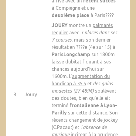
arrive avec un
récent succès
à Compiègne et une
deuxième place
à Paris????
JOURY
montre un
palmarès
régulier
avec
3 places dans ses
7 courses
, mais son dernier
résultat en ????e (4e sur 15) à
ParisLongchamp
sur 1800m
laisse dubitatif quant à ses
chances aujourd’hui sur
1600m. L’
augmentation du
handicap à 35.5
et
des gains
modestes (27 489€)
soulèvent
8
Joury
des doutes, bien qu’elle ait
terminé
frontalienne à Lyon-
Parilly
sur cette distance. Son
récents changement de jockey
(C.Pacaut) et l’
absence de
musique
incitent à la prudence