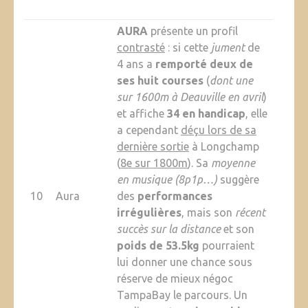
AURA
présente un profil
contrasté
: si cette
jument
de
4 ans a
remporté deux de
ses huit courses
(
dont une
sur 1600m à Deauville en avril
)
et affiche
34 en handicap
, elle
a cependant
déçu lors de sa
dernière sortie
à Longchamp
(
8e sur 1800m
). Sa
moyenne
en musique (8p1p…)
suggère
10
Aura
des
performances
irrégulières
, mais son
récent
succès sur la distance
et son
poids de 53.5kg
pourraient
lui donner une chance sous
réserve de mieux négoc
TampaBay le parcours. Un