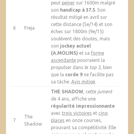
peut
peiner
sur 1600m malgré
son
handicap à 37.5
. Son
résultat mitigé en avril sur
cette distance (5e/14) et son
6
Freja
échec sur 1800m (9e/15)
soulèvent des doutes, mais
son
jockey actuel
(A.MOLINS)
et sa
forme
ascendante
pourraient la
propulser dans le
top 3
, bien
que la
corde 9
ne facilite pas
sa tâche.
Avis mitigé
.
THE SHADOW
, cette
jument
de 4 ans, affiche une
régularité impressionnante
avec
trois victoires
et
cinq
The
7
places
en onze courses,
Shadow
prouvant sa compétitivité. Elle