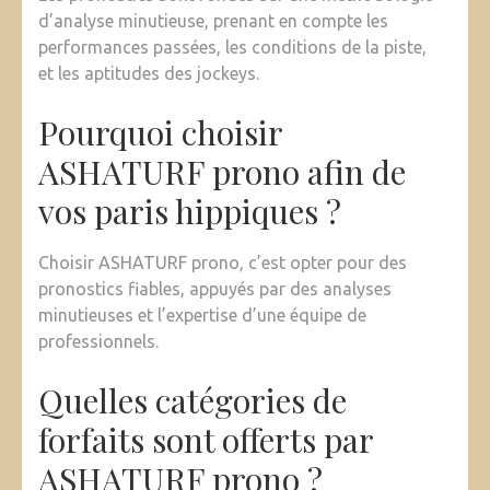
d’analyse minutieuse, prenant en compte les
performances passées, les conditions de la piste,
et les aptitudes des jockeys.
Pourquoi choisir
ASHATURF prono afin de
vos paris hippiques ?
Choisir ASHATURF prono, c’est opter pour des
pronostics fiables, appuyés par des analyses
minutieuses et l’expertise d’une équipe de
professionnels.
Quelles catégories de
forfaits sont offerts par
ASHATURF prono ?