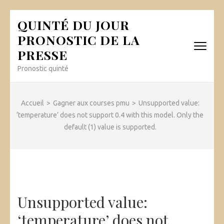
Aller
QUINTÉ DU JOUR
au
PRONOSTIC DE LA
contenu
PRESSE
(Pressez
Entrée)
Pronostic quinté
Accueil
>
Gagner aux courses pmu
>
Unsupported value:
‘temperature’ does not support 0.4 with this model. Only the
default (1) value is supported.
Unsupported value:
‘temperature’ does not