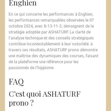
Enghien
En ce qui concerne les performances à Enghien,
les performances remarquables observées le 07
octobre 2024, avec 8-13-11-2, témoignent de la
stratégie adoptée par ASHATURF. La clarté de
l’analyse technique et des conseils stratégiques
contribue incontestablement à leur notoriété. à
travers ces résultats, ASHATURF prono démontre
une maîtrise des dynamiques des courses, faisant
de la plateforme une référence pour les
passionnés de l’hippisme.
FAQ
C’est quoi ASHATURF
prono ?