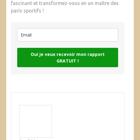
fascinant et transformez-vous en un maître des
paris sportifs !
Oui je veux recevoir mon rapport
GRATUIT !