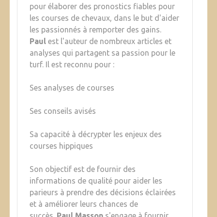
pour élaborer des pronostics fiables pour
les courses de chevaux, dans le but d'aider
les passionnés à remporter des gains.
Paul
est l'auteur de nombreux articles et
analyses qui partagent sa passion pour le
turf. Il est reconnu pour :
Ses analyses de courses
Ses conseils avisés
Sa capacité à décrypter les enjeux des
courses hippiques
Son objectif est de fournir des
informations de qualité pour aider les
parieurs à prendre des décisions éclairées
et à améliorer leurs chances de
succès.
Paul Masson
s'engage à fournir