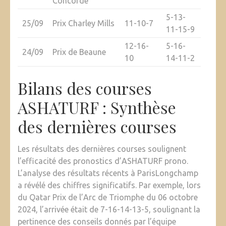
Concorde
5-13-
25/09
Prix Charley Mills
11-10-7
11-15-9
12-16-
5-16-
24/09
Prix de Beaune
10
14-11-2
Bilans des courses
ASHATURF : Synthèse
des dernières courses
Les résultats des dernières courses soulignent
l’efficacité des pronostics d’ASHATURF prono.
L’analyse des résultats récents à ParisLongchamp
a révélé des chiffres significatifs. Par exemple, lors
du Qatar Prix de l’Arc de Triomphe du 06 octobre
2024, l’arrivée était de 7-16-14-13-5, soulignant la
pertinence des conseils donnés par l’équipe