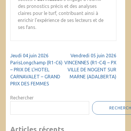
des pronostics précis et des analyses
claires pour le turf, contribuant ainsi à
enrichir l'expérience de ses lecteurs et de
ses fans.
Navigation
Jeudi 04 juin 2026
Vendredi 05 juin 2026
de
ParisLongchamp (R1-C6)
VINCENNES (R1-C4) – PX
l’article
– PRIX DE L’HOTEL
VILLE DE NOGENT SUR
CARNAVALET – GRAND
MARNE (ADALBERTA)
PRIX DES FEMMES
Rechercher
RECHERC
Articles récents