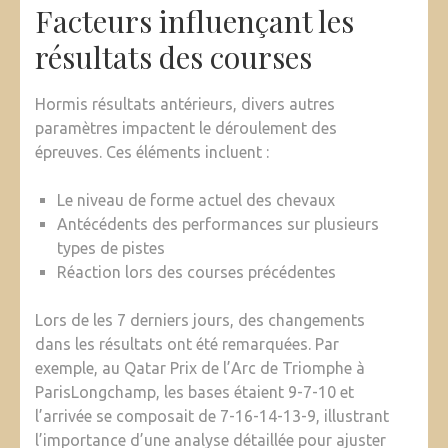
Facteurs influençant les
résultats des courses
Hormis résultats antérieurs, divers autres
paramètres impactent le déroulement des
épreuves. Ces éléments incluent :
Le niveau de forme actuel des chevaux
Antécédents des performances sur plusieurs
types de pistes
Réaction lors des courses précédentes
Lors de les 7 derniers jours, des changements
dans les résultats ont été remarquées. Par
exemple, au Qatar Prix de l’Arc de Triomphe à
ParisLongchamp, les bases étaient 9-7-10 et
l’arrivée se composait de 7-16-14-13-9, illustrant
l’importance d’une analyse détaillée pour ajuster