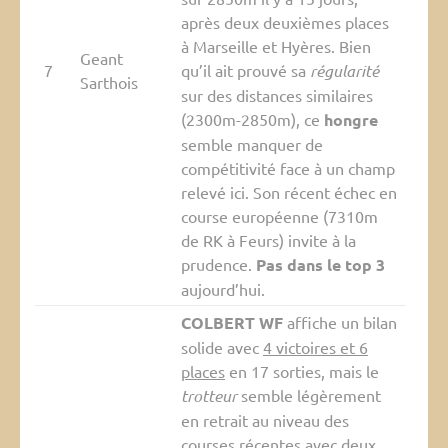
après deux deuxièmes places
à Marseille et Hyères. Bien
Geant
7
qu’il ait prouvé sa
régularité
Sarthois
sur des distances similaires
(2300m-2850m), ce
hongre
semble manquer de
compétitivité face à un champ
relevé ici. Son récent échec en
course européenne (7310m
de RK à Feurs) invite à la
prudence.
Pas dans le top 3
aujourd’hui.
COLBERT WF
affiche un bilan
solide avec
4 victoires et 6
places
en 17 sorties, mais le
trotteur
semble légèrement
en retrait au niveau des
courses récentes avec deux