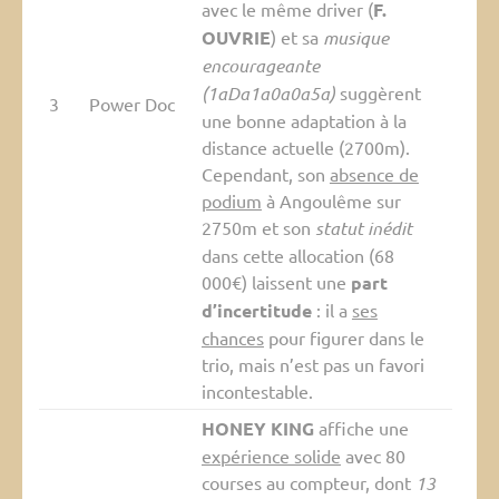
avec le même driver (
F.
OUVRIE
) et sa
musique
encourageante
(1aDa1a0a0a5a)
suggèrent
3
Power Doc
une bonne adaptation à la
distance actuelle (2700m).
Cependant, son
absence de
podium
à Angoulême sur
2750m et son
statut inédit
dans cette allocation (68
000€) laissent une
part
d’incertitude
: il a
ses
chances
pour figurer dans le
trio, mais n’est pas un favori
incontestable.
HONEY KING
affiche une
expérience solide
avec 80
courses au compteur, dont
13