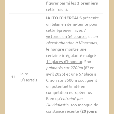
figurer parmi les
3 premiers
cette fois-ci.
IALTO D’HERTALS
présente
un bilan en demi-teinte pour
cette épreuve : avec
7
victoires en 56 courses
et
un
récent abandon à Vincennes
,
le
hongre
montre une
certaine irrégularité malgré
14 places d’honneur
. Son
palmarès sur 2700m
(8? en
Ialto
avril 2025) et
une 5? place à
11
D’Hertals
Craon sur 3500m
soulignent
un potentiel limité en
compétition européenne.
Bien qu’
entraîné par
Duvidalestin
, son manque de
constance récente (
20 jours