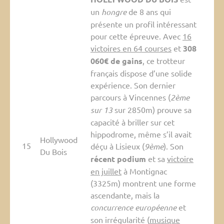
un
hongre
de 8 ans qui
présente un profil intéressant
pour cette épreuve. Avec
16
victoires en 64 courses
et
308
060€ de gains
, ce trotteur
français dispose d’une solide
expérience. Son dernier
parcours à Vincennes (
2ème
sur 13
sur 2850m) prouve sa
capacité à briller sur cet
hippodrome, même s’il avait
Hollywood
15
déçu à Lisieux (
9ème
). Son
Du Bois
récent podium
et sa
victoire
en juillet
à Montignac
(3325m) montrent une forme
ascendante, mais la
concurrence européenne
et
son irrégularité (
musique