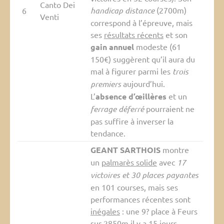
Canto Dei
handicap distance
(2700m)
6
Venti
correspond à l’épreuve, mais
ses
résultats récents
et son
gain annuel
modeste (61
150€) suggèrent qu’il aura du
mal à figurer parmi les
trois
premiers
aujourd’hui.
L’
absence d’œillères
et un
ferrage déferré
pourraient ne
pas suffire à inverser la
tendance.
GEANT SARTHOIS
montre
un
palmarès solide
avec
17
victoires et 30 places payantes
en 101 courses, mais ses
performances récentes sont
inégales
: une 9? place à Feurs
sur 2850m il y a 15 jours,