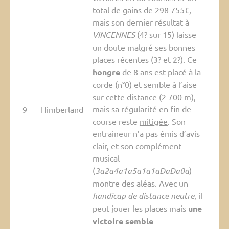
total de gains de 298 755€
,
mais son dernier résultat à
VINCENNES
(4? sur 15) laisse
un doute malgré ses bonnes
places récentes (3? et 2?). Ce
hongre
de 8 ans est placé à la
corde (n°0) et semble à l’aise
sur cette distance (2 700 m),
mais sa régularité en fin de
9
Himberland
course reste
mitigée
. Son
entraineur n’a pas émis d’avis
clair, et son complément
musical
(
3a2a4a1a5a1a1aDaDa0a
)
montre des aléas. Avec un
handicap de distance neutre
, il
peut jouer les places mais
une
victoire semble