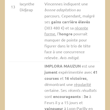
Iacynthe
Vincennes indiquent une
13
Didjeap
bonne adaptation
au
parcours. Cependant, malgré
ses
gains carrière élevés
(303 480 €) et sa
récente
forme
, l’
hongre
pourrait
manquer de pointe pour
figurer dans le trio de tête
face à une concurrence
relevée.
Avis mitigé
.
IMPLORA MAUZUN
est une
jument
expérimentée avec
41
courses
et
16 victoires
,
démontrant une
régularité
certaine. Ses
récents résultats
sont
encourageants
:
3e
à
Feurs il y a 15 jours et
vainqueur
à Lyon-Parilly en