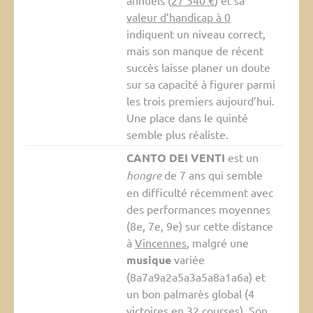
annuels (
27 540 €
) et sa
valeur d’handicap à 0
indiquent un niveau correct,
mais son manque de récent
succès laisse planer un doute
sur sa capacité à figurer parmi
les trois premiers aujourd’hui.
Une place dans le quinté
semble plus réaliste.
CANTO DEI VENTI
est un
hongre
de 7 ans qui semble
en difficulté récemment avec
des performances moyennes
(8e, 7e, 9e) sur cette distance
à
Vincennes
, malgré une
musique
variée
(8a7a9a2a5a3a5a8a1a6a) et
un bon palmarès global (4
victoires en 32 courses). Son