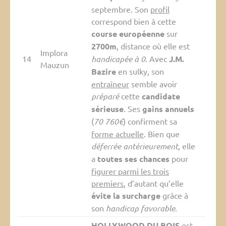
septembre. Son
profil
correspond bien à cette
course européenne
sur
2700m
, distance où elle est
Implora
14
handicapée à 0
. Avec
J.M.
Mauzun
Bazire
en sulky, son
entraîneur
semble avoir
préparé
cette
candidate
sérieuse
. Ses
gains annuels
(
70 760€
) confirment sa
forme actuelle
. Bien que
déferrée antérieurement
, elle
a
toutes ses chances
pour
figurer parmi les trois
premiers
, d’autant qu’elle
évite la surcharge
grâce à
son
handicap favorable
.
HOLLYWOOD DU BOIS
est