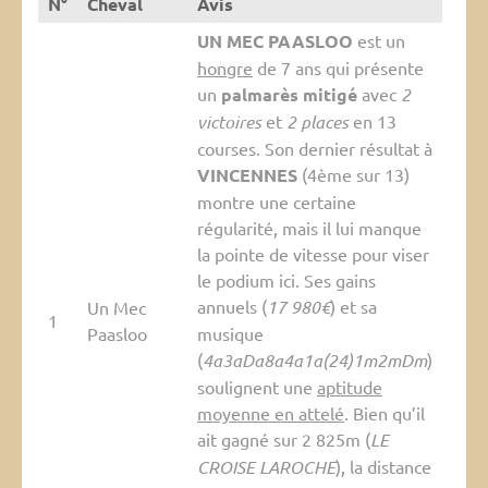
N°
Cheval
Avis
UN MEC PAASLOO
est un
hongre
de 7 ans qui présente
un
palmarès mitigé
avec
2
victoires
et
2 places
en 13
courses. Son dernier résultat à
VINCENNES
(4ème sur 13)
montre une certaine
régularité, mais il lui manque
la pointe de vitesse pour viser
le podium ici. Ses gains
annuels (
17 980€
) et sa
Un Mec
1
Paasloo
musique
(
4a3aDa8a4a1a(24)1m2mDm
)
soulignent une
aptitude
moyenne en attelé
. Bien qu’il
ait gagné sur 2 825m (
LE
CROISE LAROCHE
), la distance