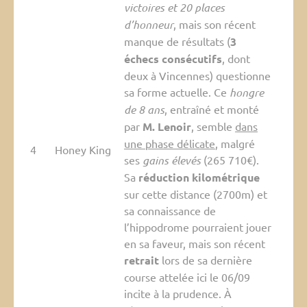
victoires et 20 places
d’honneur
, mais son récent
manque de résultats (
3
échecs consécutifs
, dont
deux à Vincennes) questionne
sa forme actuelle. Ce
hongre
de 8 ans
, entraîné et monté
par
M. Lenoir
, semble
dans
une phase délicate
, malgré
4
Honey King
ses
gains élevés
(265 710€).
Sa
réduction kilométrique
sur cette distance (2700m) et
sa connaissance de
l’hippodrome pourraient jouer
en sa faveur, mais son récent
retrait
lors de sa dernière
course attelée ici le 06/09
incite à la prudence. À