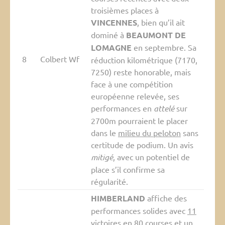
troisièmes places à
VINCENNES
, bien qu’il ait
dominé à
BEAUMONT DE
LOMAGNE
en septembre. Sa
8
Colbert Wf
réduction kilométrique (7170,
7250) reste honorable, mais
face à une compétition
européenne relevée, ses
performances en
attelé
sur
2700m pourraient le placer
dans le
milieu du peloton
sans
certitude de podium. Un avis
mitigé
, avec un potentiel de
place s’il confirme sa
régularité.
HIMBERLAND
affiche des
performances solides avec
11
victoires
en 80 courses et un