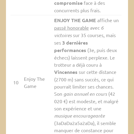
compromise
face à des
concurrents plus frais.
ENJOY THE GAME
affiche un
passé honorable
avec
6
victoires
sur 35 courses, mais
ses
3 dernières
performances
(3e, puis deux
échecs) laissent perplexe. Le
trotteur a déjà couru à
Vincennes
sur cette distance
Enjoy The
(2700 m) sans succès, ce qui
10
Game
pourrait limiter ses chances.
Son
gain annuel en cours
(42
020 €) est modeste, et malgré
son expérience et une
musique encourageante
(3aDaDa2a5a2aDa), il semble
manquer de constance pour