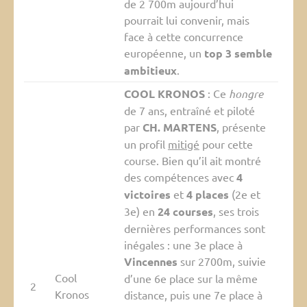
de 2 700m aujourd’hui
pourrait lui convenir, mais
face à cette concurrence
européenne, un
top 3 semble
ambitieux
.
COOL KRONOS
: Ce
hongre
de 7 ans, entraîné et piloté
par
CH. MARTENS
, présente
un profil
mitigé
pour cette
course. Bien qu’il ait montré
des compétences avec
4
victoires
et
4 places
(2e et
3e) en
24 courses
, ses trois
dernières performances sont
inégales : une 3e place à
Vincennes
sur 2700m, suivie
Cool
d’une 6e place sur la même
2
Kronos
distance, puis une 7e place à