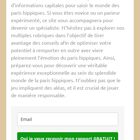
d’informations capitales pour saisir le monde des
paris hippiques. Si vous êtes novice ou un parieur
expérimenté, ce site vous accompagnera pour
devenir un spécialiste. N’hésitez pas à explorer nos
multiples rubriques dans l’objectif de tirer
avantage des conseils afin de optimiser votre
potentiel à remporter en outre avec vivre
pleinement l’émotion du paris hippiques. Ainsi,
préparez-vous pour découvrir une véritable
expérience exceptionnelle au sein du splendide
monde de la paris hippiques. N’oubliez pas que le
jeu impliquent des aléas, et il est crucial de jouer
de manière responsable.
Oui je veux recevoir mon rapport GRATUIT !