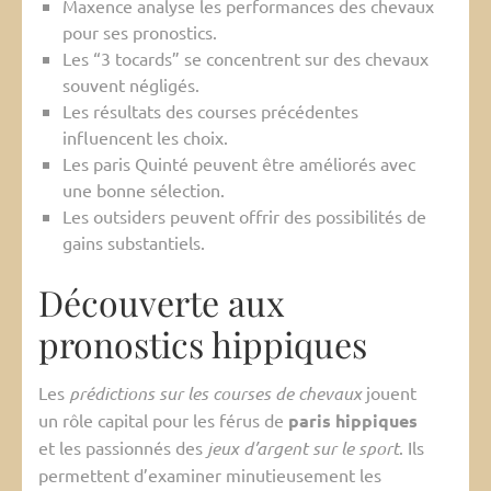
Maxence analyse les performances des chevaux
pour ses pronostics.
Les “3 tocards” se concentrent sur des chevaux
souvent négligés.
Les résultats des courses précédentes
influencent les choix.
Les paris Quinté peuvent être améliorés avec
une bonne sélection.
Les outsiders peuvent offrir des possibilités de
gains substantiels.
Découverte aux
pronostics hippiques
Les
prédictions sur les courses de chevaux
jouent
un rôle capital pour les férus de
paris hippiques
et les passionnés des
jeux d’argent sur le sport
. Ils
permettent d’examiner minutieusement les