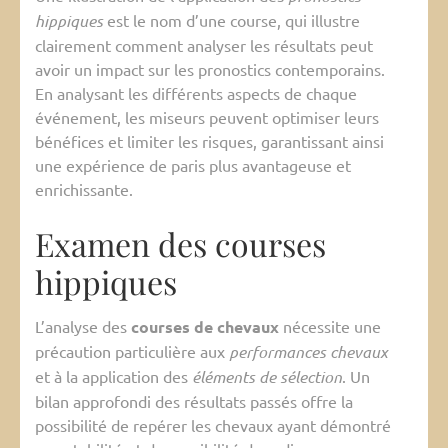
hippiques
est le nom d’une course, qui illustre
clairement comment analyser les résultats peut
avoir un impact sur les pronostics contemporains.
En analysant les différents aspects de chaque
événement, les miseurs peuvent optimiser leurs
bénéfices et limiter les risques, garantissant ainsi
une expérience de paris plus avantageuse et
enrichissante.
Examen des courses
hippiques
L’analyse des
courses de chevaux
nécessite une
précaution particulière aux
performances chevaux
et à la application des
éléments de sélection
. Un
bilan approfondi des résultats passés offre la
possibilité de repérer les chevaux ayant démontré