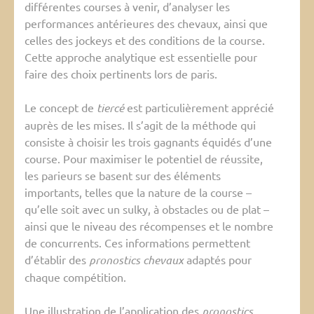
différentes courses à venir, d’analyser les
performances antérieures des chevaux, ainsi que
celles des jockeys et des conditions de la course.
Cette approche analytique est essentielle pour
faire des choix pertinents lors de paris.
Le concept de
tiercé
est particulièrement apprécié
auprès de les mises. Il s’agit de la méthode qui
consiste à choisir les trois gagnants équidés d’une
course. Pour maximiser le potentiel de réussite,
les parieurs se basent sur des éléments
importants, telles que la nature de la course –
qu’elle soit avec un sulky, à obstacles ou de plat –
ainsi que le niveau des récompenses et le nombre
de concurrents. Ces informations permettent
d’établir des
pronostics chevaux
adaptés pour
chaque compétition.
Une illustration de l’application des
pronostics