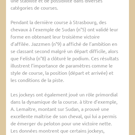
une stabilité et de possibilité dans diverses
catégories de courses.
Pendant la dernière course à Strasbourg, des
chevaux à l’exemple de Sudan (n°5) ont validé leur
forme en obtenant leur troisième victoire
d’affilée. Jazzmen (n°9) a affiché de l’ambition en
se classant second malgré un départ difficile, alors
que Felisha (n°8) a clôturé le podium. Ces résultats
illustrent l’importance de paramètres comme le
style de course, la position (départ et arrivée) et
les conditions de la piste.
Les jockeys ont également joué un rôle primordial
dans la dynamique de la course. à titre d’exemple,
A. Lemaître, montant sur Sudan, a prouvé une
excellente maîtrise de son cheval, qui lui a permis
de émerger du peloton pour une victoire nette.
Les données montrent que certains jockeys,