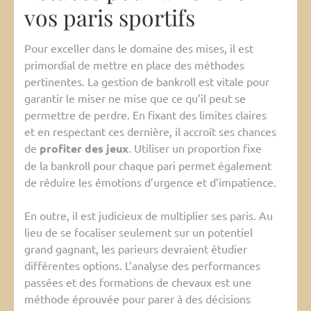
vos paris sportifs
Pour exceller dans le domaine des mises, il est
primordial de mettre en place des méthodes
pertinentes. La gestion de bankroll est vitale pour
garantir le miser ne mise que ce qu’il peut se
permettre de perdre. En fixant des limites claires
et en respectant ces dernière, il accroît ses chances
de
profiter des jeux
. Utiliser un proportion fixe
de la bankroll pour chaque pari permet également
de réduire les émotions d’urgence et d’impatience.
En outre, il est judicieux de multiplier ses paris. Au
lieu de se focaliser seulement sur un potentiel
grand gagnant, les parieurs devraient étudier
différentes options. L’analyse des performances
passées et des formations de chevaux est une
méthode éprouvée pour parer à des décisions