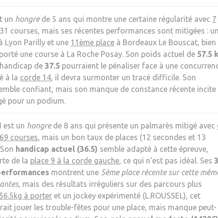
t un
hongre
de 5 ans qui montre une certaine régularité avec
7
31 courses, mais ses récentes performances sont mitigées : u
à Lyon Parilly et une
11ème place
à Bordeaux Le Bouscat, bien
emporté une course à La Roche Posay. Son poids actuel de
57.5 
r handicap de
37.5
pourraient le pénaliser face à une concurren
cé à la
corde 14
, il devra surmonter un tracé difficile. Son
emble confiant, mais son manque de constance récente incite
igé pour un podium.
N
est un
hongre
de 8 ans qui présente un palmarès mitigé avec
 69 courses
, mais un bon taux de places (12 secondes et 13
. Son
handicap actuel (36.5)
semble adapté à cette épreuve,
arte de la
place 9 à la corde gauche
, ce qui n’est pas idéal. Ses
performances
montrent une
5ème place récente sur cette mêm
Nantes
, mais des résultats irréguliers sur des parcours plus
56.5kg à porter
et un jockey expérimenté (L.ROUSSEL), cet
ait jouer les trouble-fêtes pour une place, mais manque peut-