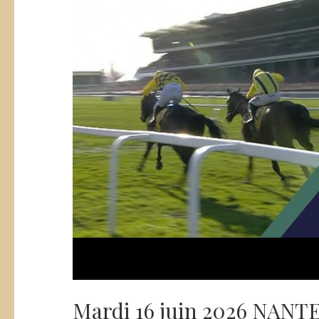
Mardi 16 juin 2026 NAN