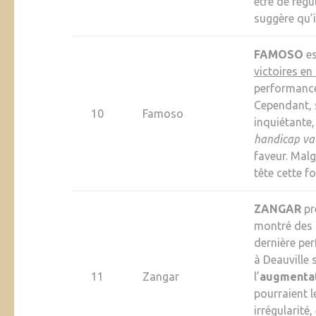
être de régu
suggère qu’i
FAMOSO
es
victoires en
performanc
Cependant, 
10
Famoso
inquiétante,
handicap va
faveur. Malg
tête cette fo
ZANGAR
pr
montré des 
dernière pe
à Deauville 
11
Zangar
l’
augmentat
pourraient l
irrégularité