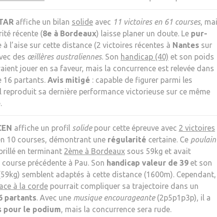
TAR
affiche un bilan
solide
avec
11 victoires en 61 courses
, ma
ité récente (
8e à Bordeaux
) laisse planer un doute. Le
pur-
à l’aise sur cette distance (2 victoires récentes à
Nantes
sur
vec des
œillères australiennes
. Son
handicap (40)
et son poids
aient jouer en sa faveur, mais la concurrence est relevée dans
 16 partants.
Avis mitigé
: capable de figurer parmi les
il reproduit sa dernière performance victorieuse sur ce même
.
CEN
affiche un profil
solide
pour cette épreuve avec
2 victoires
n 10 courses, démontrant une
régularité
certaine. Ce
poulain
rillé en terminant
2ème à Bordeaux
sous 59kg et avait
 course précédente à Pau. Son
handicap valeur de 39
et son
59kg) semblent adaptés à cette distance (1600m). Cependant,
ace à la corde
pourrait compliquer sa trajectoire dans un
6 partants
. Avec une
musique encourageante
(2p5p1p3p), il a
s pour le podium
, mais la concurrence sera rude.