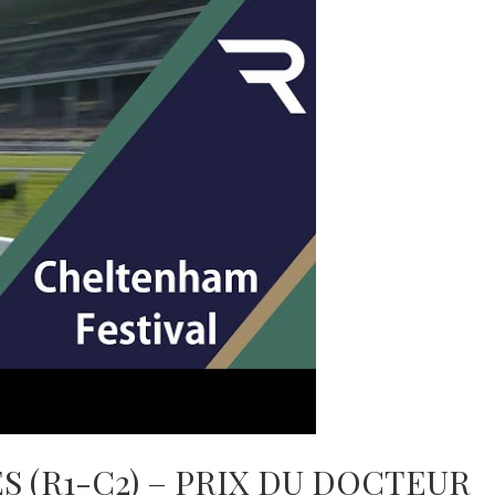
TES (R1-C2) – PRIX DU DOCTEUR