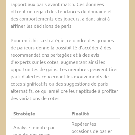
rapport aux paris avant match. Ces données
offrent un regard des tendances du domaine et
des comportements des joueurs, aidant ainsi à
affiner les décisions de paris.
Pour enrichir sa stratégie, rejoindre des groupes
de parieurs donne la possibilité d’accéder à des
recommandations partagées et à des avis
d’experts sur les cotes, augmentant ainsi les
opportunités de gains. Les membres peuvent tirer
parti d’alertes concernant les mouvements de
cotes significatifs ou des suggestions de paris
alternatifs, ce qui améliore leur aptitude à profiter
des variations de cotes.
Stratégie
Finalité
Repérer les
Analyse minute par
occasions de parier
minute des cotes