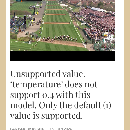
Unsupported value:
‘temperature’ does not
support 0.4 with this
model. Only the default (1)
value is supported.
PAR
PAUL MASSON
15 JUIN 2026