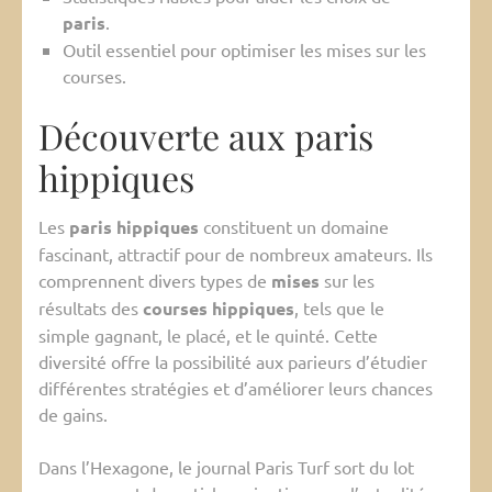
paris
.
Outil essentiel pour optimiser les mises sur les
courses.
Découverte aux paris
hippiques
Les
paris hippiques
constituent un domaine
fascinant, attractif pour de nombreux amateurs. Ils
comprennent divers types de
mises
sur les
résultats des
courses hippiques
, tels que le
simple gagnant, le placé, et le quinté. Cette
diversité offre la possibilité aux parieurs d’étudier
différentes stratégies et d’améliorer leurs chances
de gains.
Dans l’Hexagone, le journal Paris Turf sort du lot