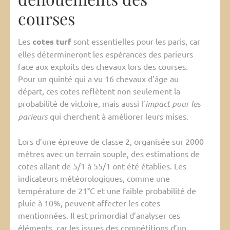
courses
Les
cotes turf
sont essentielles pour les paris, car
elles détermineront les espérances des parieurs
face aux exploits des chevaux lors des courses.
Pour un quinté qui a vu 16 chevaux d’âge au
départ, ces cotes reflètent non seulement la
probabilité de victoire, mais aussi l’
impact pour les
parieurs
qui cherchent à améliorer leurs mises.
Lors d’une épreuve de classe 2, organisée sur 2000
mètres avec un terrain souple, des estimations de
cotes allant de 5/1 à 55/1 ont été établies. Les
indicateurs météorologiques, comme une
température de 21°C et une faible probabilité de
pluie à 10%, peuvent affecter les cotes
mentionnées. Il est primordial d’analyser ces
éléments, car les issues des compétitions d’un