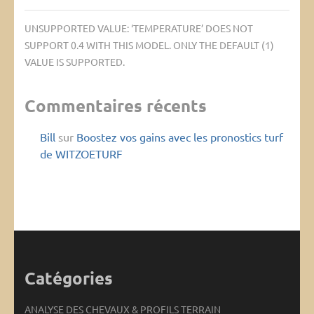
UNSUPPORTED VALUE: ‘TEMPERATURE’ DOES NOT
SUPPORT 0.4 WITH THIS MODEL. ONLY THE DEFAULT (1)
VALUE IS SUPPORTED.
Commentaires récents
Bill
sur
Boostez vos gains avec les pronostics turf
de WITZOETURF
Catégories
ANALYSE DES CHEVAUX & PROFILS TERRAIN