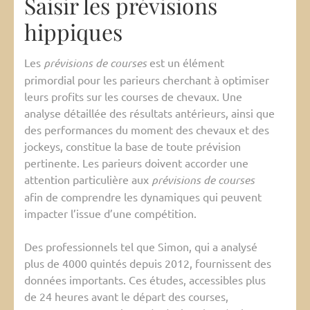
Saisir les prévisions
hippiques
Les
prévisions de courses
est un élément
primordial pour les parieurs cherchant à optimiser
leurs profits sur les courses de chevaux. Une
analyse détaillée des résultats antérieurs, ainsi que
des performances du moment des chevaux et des
jockeys, constitue la base de toute prévision
pertinente. Les parieurs doivent accorder une
attention particulière aux
prévisions de courses
afin de comprendre les dynamiques qui peuvent
impacter l’issue d’une compétition.
Des professionnels tel que Simon, qui a analysé
plus de 4000 quintés depuis 2012, fournissent des
données importants. Ces études, accessibles plus
de 24 heures avant le départ des courses,