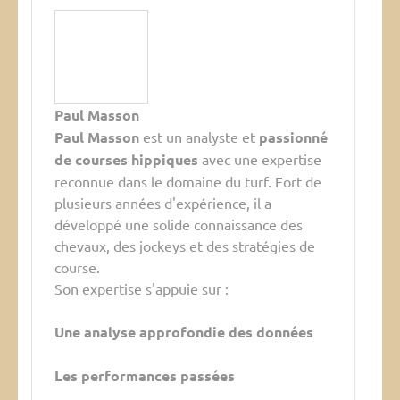
Paul Masson
Paul Masson
est un analyste et
passionné
de courses hippiques
avec une expertise
reconnue dans le domaine du turf. Fort de
plusieurs années d'expérience, il a
développé une solide connaissance des
chevaux, des jockeys et des stratégies de
course.
Son expertise s'appuie sur :
Une analyse approfondie des données
Les performances passées