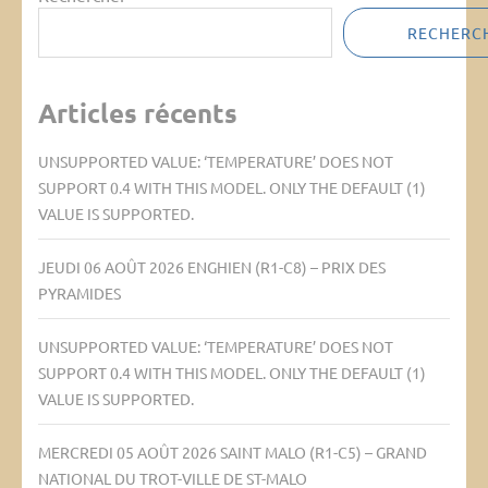
RECHERC
Articles récents
UNSUPPORTED VALUE: ‘TEMPERATURE’ DOES NOT
SUPPORT 0.4 WITH THIS MODEL. ONLY THE DEFAULT (1)
VALUE IS SUPPORTED.
JEUDI 06 AOÛT 2026 ENGHIEN (R1-C8) – PRIX DES
PYRAMIDES
UNSUPPORTED VALUE: ‘TEMPERATURE’ DOES NOT
SUPPORT 0.4 WITH THIS MODEL. ONLY THE DEFAULT (1)
VALUE IS SUPPORTED.
MERCREDI 05 AOÛT 2026 SAINT MALO (R1-C5) – GRAND
NATIONAL DU TROT-VILLE DE ST-MALO