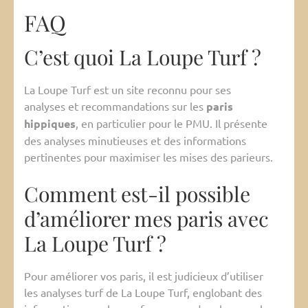
FAQ
C’est quoi La Loupe Turf ?
La Loupe Turf est un site reconnu pour ses
analyses et recommandations sur les
paris
hippiques
, en particulier pour le PMU. Il présente
des analyses minutieuses et des informations
pertinentes pour maximiser les mises des parieurs.
Comment est-il possible
d’améliorer mes paris avec
La Loupe Turf ?
Pour améliorer vos paris, il est judicieux d’utiliser
les analyses turf de La Loupe Turf, englobant des