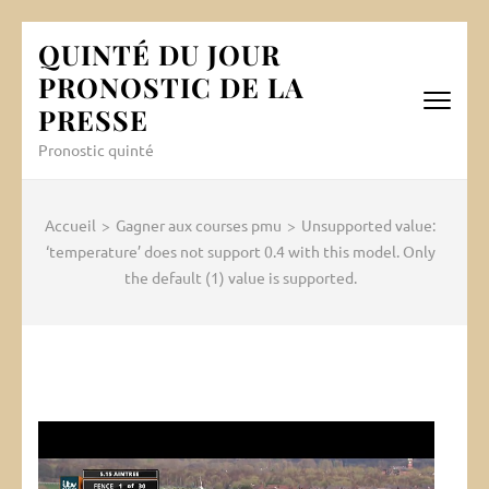
Aller
QUINTÉ DU JOUR
au
PRONOSTIC DE LA
contenu
(Pressez
PRESSE
Entrée)
Pronostic quinté
Accueil
>
Gagner aux courses pmu
>
Unsupported value:
‘temperature’ does not support 0.4 with this model. Only
the default (1) value is supported.