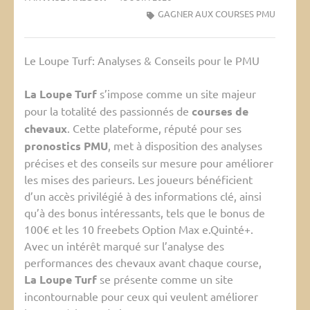
GAGNER AUX COURSES PMU
Le Loupe Turf: Analyses & Conseils pour le PMU
La Loupe Turf
s’impose comme un site majeur
pour la totalité des passionnés de
courses de
chevaux
. Cette plateforme, réputé pour ses
pronostics PMU
, met à disposition des analyses
précises et des conseils sur mesure pour améliorer
les mises des parieurs. Les joueurs bénéficient
d’un accès privilégié à des informations clé, ainsi
qu’à des bonus intéressants, tels que le bonus de
100€ et les 10 freebets Option Max e.Quinté+.
Avec un intérêt marqué sur l’analyse des
performances des chevaux avant chaque course,
La Loupe Turf
se présente comme un site
incontournable pour ceux qui veulent améliorer