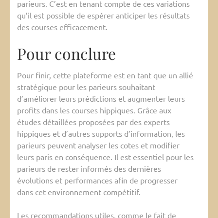
parieurs. C’est en tenant compte de ces variations
qu’il est possible de espérer anticiper les résultats
des courses efficacement.
Pour conclure
Pour finir, cette plateforme est en tant que un allié
stratégique pour les parieurs souhaitant
d’améliorer leurs prédictions et augmenter leurs
profits dans les courses hippiques. Grâce aux
études détaillées proposées par des experts
hippiques et d’autres supports d’information, les
parieurs peuvent analyser les cotes et modifier
leurs paris en conséquence. Il est essentiel pour les
parieurs de rester informés des dernières
évolutions et performances afin de progresser
dans cet environnement compétitif.
Les recommandations utiles, comme le fait de