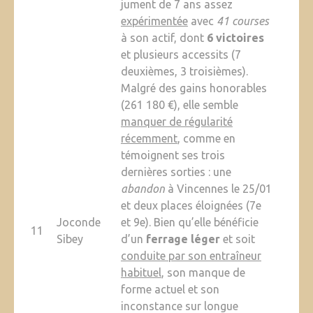
jument de 7 ans assez
expérimentée
avec
41 courses
à son actif, dont
6 victoires
et plusieurs accessits (7
deuxièmes, 3 troisièmes).
Malgré des gains honorables
(261 180 €), elle semble
manquer de régularité
récemment
, comme en
témoignent ses trois
dernières sorties : une
abandon
à Vincennes le 25/01
et deux places éloignées (7e
Joconde
et 9e). Bien qu’elle bénéficie
11
Sibey
d’un
ferrage léger
et soit
conduite par son entraîneur
habituel
, son manque de
forme actuel et son
inconstance sur longue