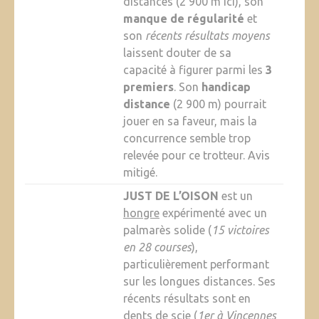
distances (2 900 m ici), son
manque de régularité
et
son
récents résultats moyens
laissent douter de sa
capacité à figurer parmi les
3
premiers
. Son
handicap
distance
(2 900 m) pourrait
jouer en sa faveur, mais la
concurrence semble trop
relevée pour ce trotteur. Avis
mitigé.
JUST DE L’OISON
est un
hongre
expérimenté avec un
palmarès solide (
15 victoires
en 28 courses
),
particulièrement performant
sur les longues distances. Ses
récents résultats sont en
dents de scie (
1er à Vincennes