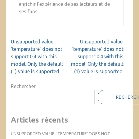
enrichir l'expérience de ses lecteurs et de
ses fans.
Navigation
Unsupported value:
Unsupported value:
de
‘temperature’ does not
‘temperature’ does not
l’article
support 0.4 with this
support 0.4 with this
model. Only the default
model. Only the default
(1) value is supported.
(1) value is supported.
Rechercher
RECHERC
Articles récents
UNSUPPORTED VALUE: ‘TEMPERATURE’ DOES NOT