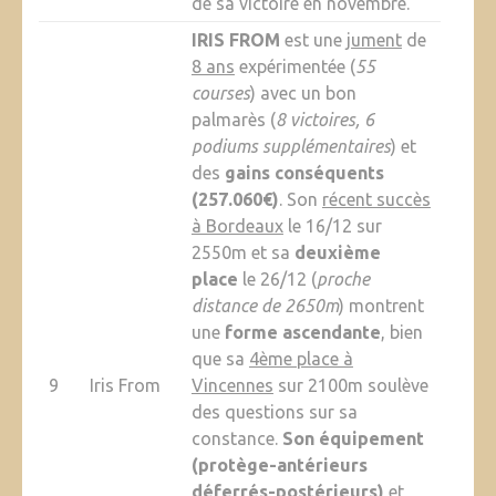
de sa victoire en novembre.
IRIS FROM
est une
jument
de
8 ans
expérimentée (
55
courses
) avec un bon
palmarès (
8 victoires, 6
podiums supplémentaires
) et
des
gains conséquents
(257.060€)
. Son
récent succès
à Bordeaux
le 16/12 sur
2550m et sa
deuxième
place
le 26/12 (
proche
distance de 2650m
) montrent
une
forme ascendante
, bien
que sa
4ème place à
9
Iris From
Vincennes
sur 2100m soulève
des questions sur sa
constance.
Son équipement
(protège-antérieurs
déferrés-postérieurs)
et