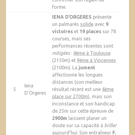
forme.
IENA D’ORGERES
présente
un palmarès
solide
avec
9
victoires
et
19 places
sur 78
courses, mais ses
performances récentes sont
mitigées
:
4ème à Toulouse
(2150m) et
9ème à Vincennes
(2100m). La
jument
affectionne les longues
distances (son meilleur
Iena
5
résultat récent est une
4ème
D’Orgeres
place sur 2700m
), mais son
inconstance et son handicap
de 25m sur cette épreuve de
2900m
laissent planer un
doute sur sa capacité à
briller
aujourd’hui. Son entraîneur
F.