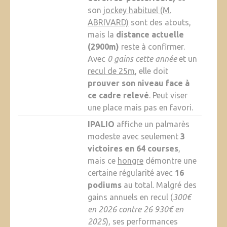
son
jockey habituel (M.
ABRIVARD)
sont des atouts,
mais la
distance actuelle
(2900m)
reste à confirmer.
Avec
0 gains cette année
et un
recul de 25m
, elle doit
prouver son niveau face à
ce cadre relevé
. Peut viser
une place mais pas en favori.
IPALIO
affiche un palmarès
modeste avec seulement
3
victoires en 64 courses
,
mais ce
hongre
démontre une
certaine régularité avec
16
podiums
au total. Malgré des
gains annuels en recul (
300€
en 2026 contre 26 930€ en
2025
), ses performances