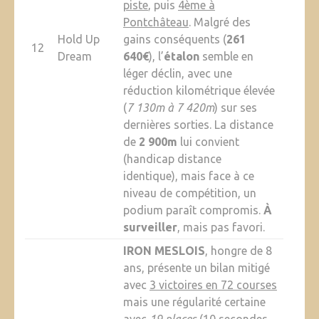
piste
, puis
4ème à
Pontchâteau
. Malgré des
Hold Up
gains conséquents (
261
12
Dream
640€
), l’
étalon
semble en
léger déclin, avec une
réduction kilométrique élevée
(
7 130m à 7 420m
) sur ses
dernières sorties. La distance
de
2 900m
lui convient
(handicap distance
identique), mais face à ce
niveau de compétition, un
podium paraît compromis.
À
surveiller
, mais pas favori.
IRON MESLOIS
, hongre de 8
ans, présente un bilan mitigé
avec
3 victoires en 72 courses
mais une régularité certaine