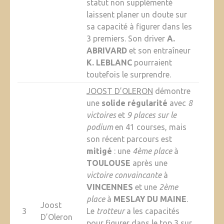
statut non supplémenté
laissent planer un doute sur
sa capacité à figurer dans les
3 premiers. Son driver
A.
ABRIVARD
et son entraîneur
K. LEBLANC
pourraient
toutefois le surprendre.
JOOST D’OLERON
démontre
une
solide régularité
avec
8
victoires
et
9 places sur le
podium
en 41 courses, mais
son récent parcours est
mitigé
: une
4ème place
à
TOULOUSE
après une
victoire convaincante
à
VINCENNES
et une
2ème
place
à
MESLAY DU MAINE
.
Joost
3
Le
trotteur
a les capacités
D’Oleron
pour figurer dans le top 3 sur