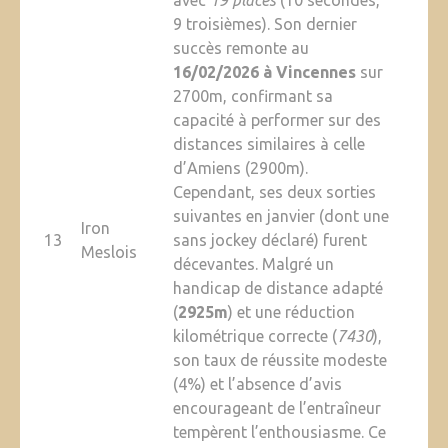
avec
19 places
(10 secondes,
9 troisièmes). Son dernier
succès remonte au
16/02/2026 à Vincennes
sur
2700m, confirmant sa
capacité à performer sur des
distances similaires à celle
d’Amiens (2900m).
Cependant, ses deux sorties
suivantes en janvier (dont une
Iron
13
sans jockey déclaré) furent
Meslois
décevantes. Malgré un
handicap de distance adapté
(
2925m
) et une réduction
kilométrique correcte (
7430
),
son taux de réussite modeste
(4%) et l’absence d’avis
encourageant de l’entraîneur
tempèrent l’enthousiasme. Ce