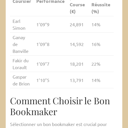
Coursier
Performance
Course
Réussite
(€)
(%)
Earl
1’09″9
24,891
14%
Simon
Ganay
de
1’09″8
14,592
16%
Banville
Fakir du
1’09″7
18,201
22%
Lorault
Gaspar
1’10″5
13,791
14%
de Brion
Comment Choisir le Bon
Bookmaker
Sélectionner un bon bookmaker est crucial pour