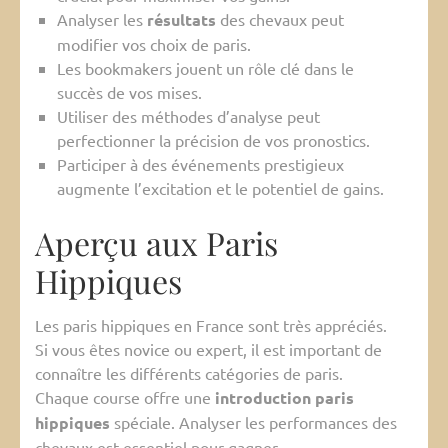
Analyser les
résultats
des chevaux peut
modifier vos choix de paris.
Les bookmakers jouent un rôle clé dans le
succès de vos mises.
Utiliser des méthodes d’analyse peut
perfectionner la précision de vos pronostics.
Participer à des événements prestigieux
augmente l’excitation et le potentiel de gains.
Aperçu aux Paris
Hippiques
Les paris hippiques en France sont très appréciés.
Si vous êtes novice ou expert, il est important de
connaître les différents catégories de paris.
Chaque course offre une
introduction paris
hippiques
spéciale. Analyser les performances des
chevaux est essentiel pour gagner.