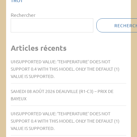
TROT
Rechercher
RECHERC
Articles récents
UNSUPPORTED VALUE: ‘TEMPERATURE’ DOES NOT
SUPPORT 0.4 WITH THIS MODEL. ONLY THE DEFAULT (1)
VALUE IS SUPPORTED.
SAMEDI 08 AOÛT 2026 DEAUVILLE (R1-C3) – PRIX DE
BAYEUX
UNSUPPORTED VALUE: ‘TEMPERATURE’ DOES NOT
SUPPORT 0.4 WITH THIS MODEL. ONLY THE DEFAULT (1)
VALUE IS SUPPORTED.