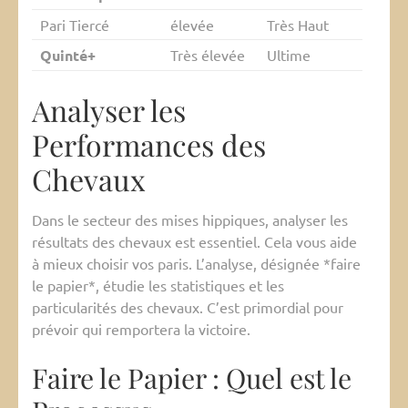
Pari Tiercé
élevée
Très Haut
Quinté+
Très élevée
Ultime
Analyser les
Performances des
Chevaux
Dans le secteur des mises hippiques, analyser les
résultats des chevaux est essentiel. Cela vous aide
à mieux choisir vos paris. L’analyse, désignée *faire
le papier*, étudie les statistiques et les
particularités des chevaux. C’est primordial pour
prévoir qui remportera la victoire.
Faire le Papier : Quel est le