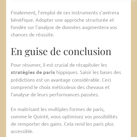
Finalement, l’emploi de ces instruments s’avérera
bénéfique. Adopter une approche structurée et
fondée sur l’analyse de données augmentera vos
chances de réussite.
En guise de conclusion
Pour résumer, il est crucial de récapituler les
stratégies de paris
hippiques. Saisir les bases des
prédictions est un avantage considérable. Ceci
comprend le choix méticuleux des chevaux et
l’analyse de leurs performances passées.
En maitrisant les multiples formes de paris,
comme le Quinté, vous optimisez vos possibilités
de remporter des gains. Cela rend les paris plus
accessible.