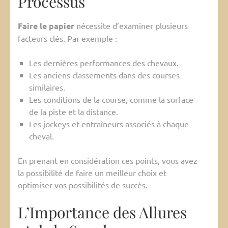
Processus
Faire le papier
nécessite d’examiner plusieurs
facteurs clés. Par exemple :
Les dernières performances des chevaux.
Les anciens classements dans des courses
similaires.
Les conditions de la course, comme la surface
de la piste et la distance.
Les jockeys et entraîneurs associés à chaque
cheval.
En prenant en considération ces points, vous avez
la possibilité de faire un meilleur choix et
optimiser vos possibilités de succès.
L’Importance des Allures