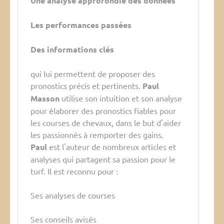
Une analyse approfondie des données
Les performances passées
Des informations clés
qui lui permettent de proposer des
pronostics précis et pertinents.
Paul
Masson
utilise son intuition et son analyse
pour élaborer des pronostics fiables pour
les courses de chevaux, dans le but d'aider
les passionnés à remporter des gains.
Paul
est l'auteur de nombreux articles et
analyses qui partagent sa passion pour le
turf. Il est reconnu pour :
Ses analyses de courses
Ses conseils avisés