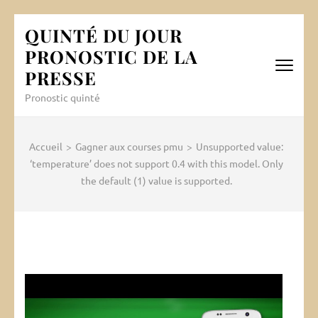
Aller
QUINTÉ DU JOUR
au
PRONOSTIC DE LA
contenu
(Pressez
PRESSE
Entrée)
Pronostic quinté
Accueil
>
Gagner aux courses pmu
>
Unsupported value:
‘temperature’ does not support 0.4 with this model. Only
the default (1) value is supported.