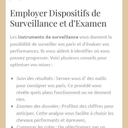
Employer Dispositifs de
Surveillance et d’Examen
Les
instruments de surveillance
vous donnent la
possibilité de surveiller vos paris et d’évaluer vos
performances. Ils vous aident à identifier où vous
pouvez progresser. Voici plusieurs conseils pour
optimiser vos mises :
Suivi des résultats
: Servez-vous d’ des outils
pour consigner vos paris. Ce procédé vous
révèle quels plans fonctionnent ou ne donnent
rien.
Examen des données
: Profitez des chiffres pour
anticiper. Cette analyse vous facilite à choisir les
chevaux performants et épreuves.
Comparer les cotes
: Ne sélectionnez pas un